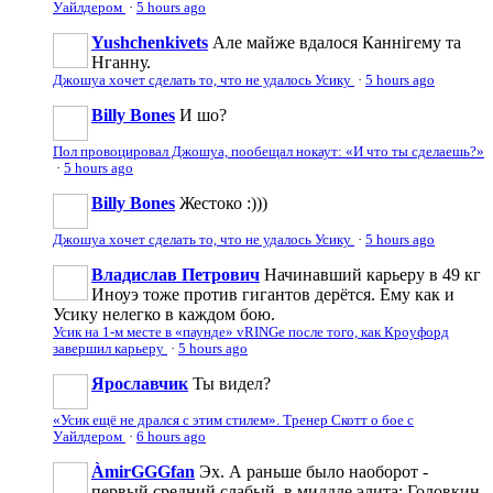
Уайлдером
·
5 hours ago
Yushchenkivets
Але майже вдалося Каннігему та
Нганну.
Джошуа хочет сделать то, что не удалось Усику
·
5 hours ago
Billy Bones
И шо?
Пол провоцировал Джошуа, пообещал нокаут: «И что ты сделаешь?»
·
5 hours ago
Billy Bones
Жестоко :)))
Джошуа хочет сделать то, что не удалось Усику
·
5 hours ago
Владислав Петрович
Начинавший карьеру в 49 кг
Иноуэ тоже против гигантов дерётся. Ему как и
Усику нелегко в каждом бою.
Усик на 1-м месте в «паунде» vRINGe после того, как Кроуфорд
завершил карьеру
·
5 hours ago
Ярославчик
Ты видел?
«Усик ещё не дрался с этим стилем». Тренер Скотт о бое с
Уайлдером
·
6 hours ago
ÀmirGGGfan
Эх. А раньше было наоборот -
первый средний слабый, в миддле элита: Головкин,