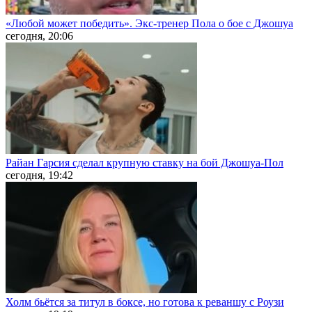
«Любой может победить». Экс-тренер Пола о бое с Джошуа
сегодня, 20:06
Райан Гарсия сделал крупную ставку на бой Джошуа-Пол
сегодня, 19:42
Холм бьётся за титул в боксе, но готова к реваншу с Роузи