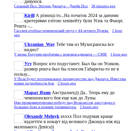
дивуюся.
Сильный Пол. Энтони Джошуа – Джейк Пол
·
38 minutes ago
Kirill
А різниці-то...На початок 2024 за даними
критеріями елітою хевівейту були Усик та Фьюрі.
Решта -...
Гассиев отобрал чемпионский титул у 44-летнего Пулева
·
1 hour
ago
Ukranian_Way
Тебе там из Мухосранска все
видно?
У жены Топурии проблемы с поиском адвоката — СМИ
·
1 hour ago
Угу
Вопрос кто подустанет. Был бы он Усиком,
размер ринга был бы плюсом Габариты-то не в
пользу...
У Пола будет потенциальное преимущество над Джошуа. Известны
новые подробности боя
·
2 hours ago
Марат Яхин
Австралиец)) Да.. Тепрь ему до
чемпионского боя еще как до Луны
Цзю прокомментировал победу над Веласкесом, рассуждал о
больших боях и режиме терминатора
·
2 hours ago
Olexandr Melnyk
ахххх Пол подумав краще
відлетіти в нокаут від великого Джошуа ніж від
маленького Девіса))