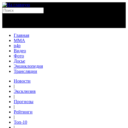
Главная
MMA
p4p
Видео
Фото
Досье
Энциклопедия
Трансляции
Новости
|
Эксклюзив
|
Прогнозы
|
Рейтинги
|
Топ-10
|