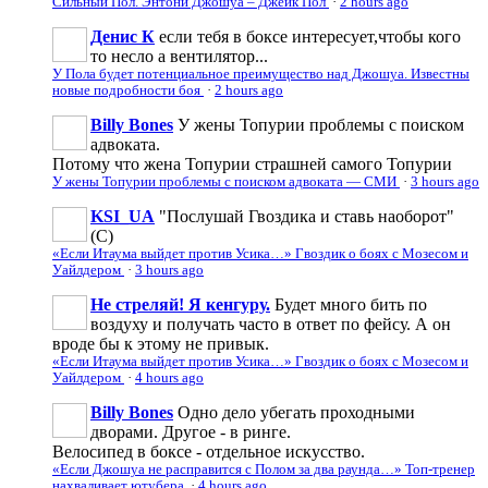
Сильный Пол. Энтони Джошуа – Джейк Пол
·
2 hours ago
Денис К
если тебя в боксе интересует,чтобы кого
то несло а вентилятор...
У Пола будет потенциальное преимущество над Джошуа. Известны
новые подробности боя
·
2 hours ago
Billy Bones
У жены Топурии проблемы с поиском
адвоката.
Потому что жена Топурии страшней самого Топурии
У жены Топурии проблемы с поиском адвоката — СМИ
·
3 hours ago
KSI_UA
"Послушай Гвоздика и ставь наоборот"
(С)
«Если Итаума выйдет против Усика…» Гвоздик о боях с Мозесом и
Уайлдером
·
3 hours ago
Не стреляй! Я кенгуру.
Будет много бить по
воздуху и получать часто в ответ по фейсу. А он
вроде бы к этому не привык.
«Если Итаума выйдет против Усика…» Гвоздик о боях с Мозесом и
Уайлдером
·
4 hours ago
Billy Bones
Одно дело убегать проходными
дворами. Другое - в ринге.
Велосипед в боксе - отдельное искусство.
«Если Джошуа не расправится с Полом за два раунда…» Топ-тренер
нахваливает ютубера
·
4 hours ago