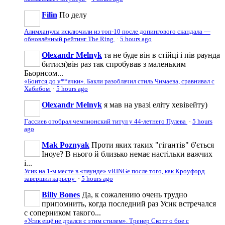
Filin
По делу
Алимханулы исключили из топ-10 после допингового скандала —
обновлённый рейтинг The Ring
·
5 hours ago
Olexandr Melnyk
та не буде він в стійці і пів раунда
битися)він раз так спробував з маленьким
Бьорнсом...
«Боится до у**ачки». Бакли разоблачил стиль Чимаева, сравнивал с
Хабибом
·
5 hours ago
Olexandr Melnyk
я мав на увазі еліту хевівейту)
Гассиев отобрал чемпионский титул у 44-летнего Пулева
·
5 hours
ago
Mak Poznyak
Проти яких таких "гігантів" б'ється
Іноуе? В нього й близько немає настільки важчих
і...
Усик на 1-м месте в «паунде» vRINGe после того, как Кроуфорд
завершил карьеру
·
5 hours ago
Billy Bones
Да, к сожалению очень трудно
припомнить, когда последний раз Усик встречался
с соперником такого...
«Усик ещё не дрался с этим стилем». Тренер Скотт о бое с