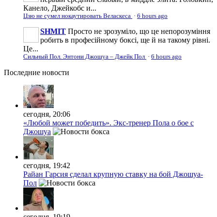
Канело, Джейкобс и...
Цзю не сумел нокаутировать Веласкеса
·
6 hours ago
SHMIT
Просто не зрозуміло, що це непорозуміння
робить в професійному боксі, ще й на такому рівні.
Це...
Сильный Пол. Энтони Джошуа – Джейк Пол
·
6 hours ago
Последние
новости
сегодня, 20:06
«Любой может победить». Экс-тренер Пола о бое с
Джошуа
сегодня, 19:42
Райан Гарсия сделал крупную ставку на бой Джошуа-
Пол
сегодня, 19:19