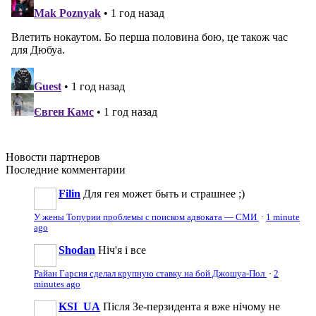
Новости
партнеров
Последние
комментарии
Filin
Для гея может быть и страшнее ;)
У жены Топурии проблемы с поиском адвоката — СМИ
·
1 minute
ago
Shodan
Ніч'я і все
Райан Гарсия сделал крупную ставку на бой Джошуа-Пол
·
2
minutes ago
KSI_UA
Після Зе-перзидента я вже нічому не