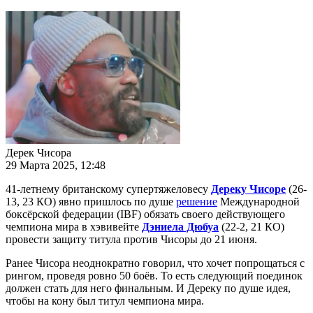
Дерек Чисора
29 Марта 2025, 12:48
41-летнему британскому супертяжеловесу
Дереку Чисоре
(26-
13, 23 КО) явно пришлось по душе
решение
Международной
боксёрской федерации (IBF) обязать своего действующего
чемпиона мира в хэвивейте
Дэниела Дюбуа
(22-2, 21 КО)
провести защиту титула против Чисоры до 21 июня.
Ранее Чисора неоднократно говорил, что хочет попрощаться с
рингом, проведя ровно 50 боёв. То есть следующий поединок
должен стать для него финальным. И Дереку по душе идея,
чтобы на кону был титул чемпиона мира.