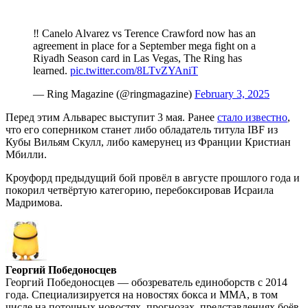
‼️ Canelo Alvarez vs Terence Crawford now has an
agreement in place for a September mega fight on a
Riyadh Season card in Las Vegas, The Ring has
learned.
pic.twitter.com/8LTvZYAniT
— Ring Magazine (@ringmagazine)
February 3, 2025
Перед этим Альварес выступит 3 мая. Ранее
стало известно
,
что его соперником станет либо обладатель титула IBF из
Кубы Вильям Скулл, либо камерунец из Франции Кристиан
Мбилли.
Кроуфорд предыдущий бой провёл в августе прошлого года и
покорил четвёртую категорию, перебоксировав Исраила
Мадримова.
Георгий Победоносцев
Георгий Победоносцев — обозреватель единоборств с 2014
года. Специализируется на новостях бокса и ММА, в том
числе на поточных новостях, прогнозах, представлениях боёв