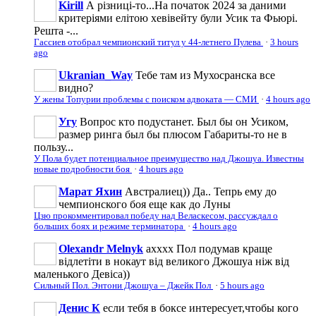
Kirill
А різниці-то...На початок 2024 за даними
критеріями елітою хевівейту були Усик та Фьюрі.
Решта -...
Гассиев отобрал чемпионский титул у 44-летнего Пулева
·
3 hours
ago
Ukranian_Way
Тебе там из Мухосранска все
видно?
У жены Топурии проблемы с поиском адвоката — СМИ
·
4 hours ago
Угу
Вопрос кто подустанет. Был бы он Усиком,
размер ринга был бы плюсом Габариты-то не в
пользу...
У Пола будет потенциальное преимущество над Джошуа. Известны
новые подробности боя
·
4 hours ago
Марат Яхин
Австралиец)) Да.. Тепрь ему до
чемпионского боя еще как до Луны
Цзю прокомментировал победу над Веласкесом, рассуждал о
больших боях и режиме терминатора
·
4 hours ago
Olexandr Melnyk
ахххх Пол подумав краще
відлетіти в нокаут від великого Джошуа ніж від
маленького Девіса))
Сильный Пол. Энтони Джошуа – Джейк Пол
·
5 hours ago
Денис К
если тебя в боксе интересует,чтобы кого