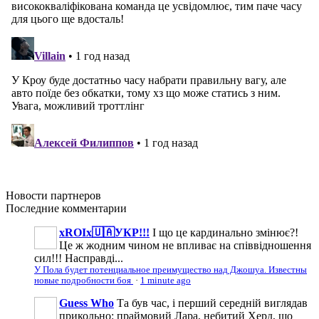
Новости
партнеров
Последние
комментарии
xROIx🇺🇦УКР!!!
І що це кардинально змінює?!
Це ж жодним чином не впливає на співвідношення
сил!!! Насправді...
У Пола будет потенциальное преимущество над Джошуа. Известны
новые подробности боя
·
1 minute ago
Guess Who
Та був час, і перший середній виглядав
прикольно: праймовий Лара, небитий Херд, що