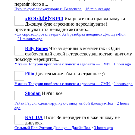
переміг його в...
Цзю не сумел нокаутировать Веласкеса
·
16 minutes ago
xROIx🇺🇦УКР!!!
Якщо все по-справжньому та
Джошуа буде агресивно переслідувати і
пресингувати та нещадно активно...
«Он спровоцировал зверя». Хэй разобрал поединок Джошуа-Пол
·
21 minutes ago
Billy Bones
Что за дебилы в комментах? Один
озабоченный своей гетеросексуальностью, другому
повсюду мерещится...
У жены Топурии проблемы с поиском адвоката — СМИ
·
1 hour ago
Filin
Для гея может быть и страшнее ;)
У жены Топурии проблемы с поиском адвоката — СМИ
·
2 hours ago
Shodan
Ніч'я і все
Райан Гарсия сделал крупную ставку на бой Джошуа-Пол
·
2 hours
ago
KSI_UA
Після Зе-перзидента я вже нічому не
дивуюся.
Сильный Пол. Энтони Джошуа – Джейк Пол
·
3 hours ago