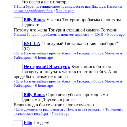
то несло а вентилятор...
У Пола будет потенциальное преимущество над Джошуа. Известны
новые подробности боя
·
5 hours ago
Billy Bones
У жены Топурии проблемы с поиском
адвоката.
Потому что жена Топурии страшней самого Топурии
У жены Топурии проблемы с поиском адвоката — СМИ
·
5 hours ago
KSI_UA
"Послушай Гвоздика и ставь наоборот"
(С)
«Если Итаума выйдет против Усика…» Гвоздик о боях с Мозесом и
Уайлдером
·
6 hours ago
Не стреляй! Я кенгуру.
Будет много бить по
воздуху и получать часто в ответ по фейсу. А он
вроде бы к этому не привык.
«Если Итаума выйдет против Усика…» Гвоздик о боях с Мозесом и
Уайлдером
·
6 hours ago
Billy Bones
Одно дело убегать проходными
дворами. Другое - в ринге.
Велосипед в боксе - отдельное искусство.
«Если Джошуа не расправится с Полом за два раунда…» Топ-тренер
нахваливает ютубера
·
7 hours ago
Filin
По делу