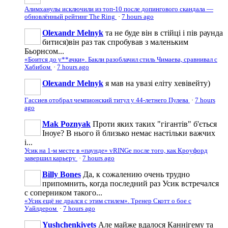
Алимханулы исключили из топ-10 после допингового скандала —
обновлённый рейтинг The Ring
·
7 hours ago
Olexandr Melnyk
та не буде він в стійці і пів раунда
битися)він раз так спробував з маленьким
Бьорнсом...
«Боится до у**ачки». Бакли разоблачил стиль Чимаева, сравнивал с
Хабибом
·
7 hours ago
Olexandr Melnyk
я мав на увазі еліту хевівейту)
Гассиев отобрал чемпионский титул у 44-летнего Пулева
·
7 hours
ago
Mak Poznyak
Проти яких таких "гігантів" б'ється
Іноуе? В нього й близько немає настільки важчих
і...
Усик на 1-м месте в «паунде» vRINGe после того, как Кроуфорд
завершил карьеру
·
7 hours ago
Billy Bones
Да, к сожалению очень трудно
припомнить, когда последний раз Усик встречался
с соперником такого...
«Усик ещё не дрался с этим стилем». Тренер Скотт о бое с
Уайлдером
·
7 hours ago
Yushchenkivets
Але майже вдалося Каннігему та