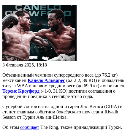
3 Февраля 2025, 18:18
Объединённый чемпион суперсреднего веса (до 76,2 кг)
мексиканец
Канело Альварес
(62-2-2, 39 КО) и обладатель
титула WBA в первом среднем весе (до 69,9 кг) американец
Теренс Кроуфорд
(41-0, 31 КО) достигли соглашения о
проведении поединка в сентябре этого года.
Супербой состоится на одной из арен Лас-Вегаса (США) и
станет главным событием боксёрского шоу серии Riyadh
Season от Турки Аль аш-Шейха.
Об этом
сообщает
The Ring, также принадлежащий Турки.