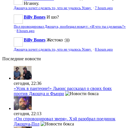
Нганну.
Джошуа хочет сделать то, что не удалось Усику
·
7 hours ago
Billy Bones
И шо?
Пол провоцировал Джошуа, пообещал нокаут: «И что ты сделаешь?»
·
8 hours ago
Billy Bones
Жестоко :)))
Джошуа хочет сделать то, что не удалось Усику
·
8 hours ago
Последние
новости
сегодня, 22:36
«Усик в пантеоне!» Льюис рассказал о своих боях
против Джошуа и Фьюри
сегодня, 22:13
«Он спровоцировал зверя». Хэй разобрал поединок
Джошуа-Пол