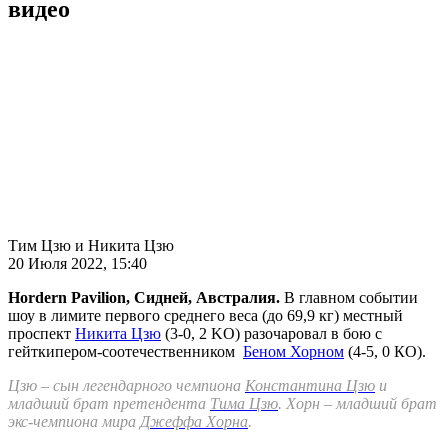
видео
Тим Цзю и Никита Цзю
20 Июля 2022, 15:40
Hordern Pavilion, Сидней, Австралия.
В главном событии
шоу в лимите первого среднего веса (до 69,9 кг) местный
проспект
Никита Цзю
(3-0, 2 KO) разочаровал в бою с
гейткипером-соотечественником
Беном Хорном
(4-5, 0 КО).
Цзю – сын легендарного чемпиона
Константина Цзю
и
младший брат претендента
Тима Цзю
. Хорн – младший брат
экс-чемпиона мира
Джеффа Хорна
.