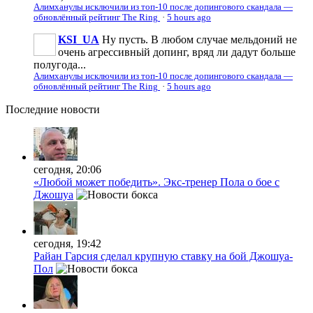
Алимханулы исключили из топ-10 после допингового скандала —
обновлённый рейтинг The Ring
·
5 hours ago
KSI_UA
Ну пусть. В любом случае мельдоний не
очень агрессивньій допинг, вряд ли дадут больше
полугода...
Алимханулы исключили из топ-10 после допингового скандала —
обновлённый рейтинг The Ring
·
5 hours ago
Последние
новости
сегодня, 20:06
«Любой может победить». Экс-тренер Пола о бое с
Джошуа
сегодня, 19:42
Райан Гарсия сделал крупную ставку на бой Джошуа-
Пол