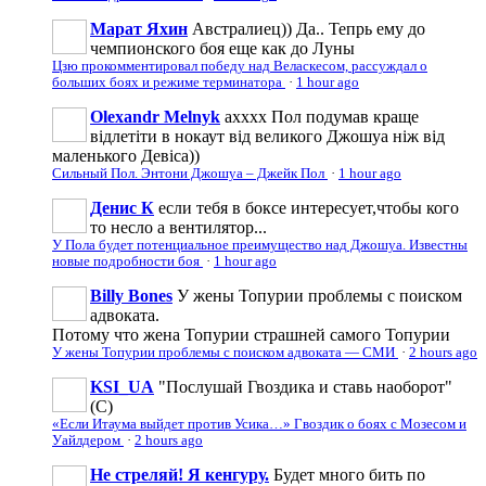
Марат Яхин
Австралиец)) Да.. Тепрь ему до
чемпионского боя еще как до Луны
Цзю прокомментировал победу над Веласкесом, рассуждал о
больших боях и режиме терминатора
·
1 hour ago
Olexandr Melnyk
ахххх Пол подумав краще
відлетіти в нокаут від великого Джошуа ніж від
маленького Девіса))
Сильный Пол. Энтони Джошуа – Джейк Пол
·
1 hour ago
Денис К
если тебя в боксе интересует,чтобы кого
то несло а вентилятор...
У Пола будет потенциальное преимущество над Джошуа. Известны
новые подробности боя
·
1 hour ago
Billy Bones
У жены Топурии проблемы с поиском
адвоката.
Потому что жена Топурии страшней самого Топурии
У жены Топурии проблемы с поиском адвоката — СМИ
·
2 hours ago
KSI_UA
"Послушай Гвоздика и ставь наоборот"
(С)
«Если Итаума выйдет против Усика…» Гвоздик о боях с Мозесом и
Уайлдером
·
2 hours ago
Не стреляй! Я кенгуру.
Будет много бить по