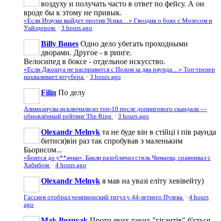
воздуху и получать часто в ответ по фейсу. А он
вроде бы к этому не привык.
«Если Итаума выйдет против Усика…» Гвоздик о боях с Мозесом и
Уайлдером
·
3 hours ago
Billy Bones
Одно дело убегать проходными
дворами. Другое - в ринге.
Велосипед в боксе - отдельное искусство.
«Если Джошуа не расправится с Полом за два раунда…» Топ-тренер
нахваливает ютубера
·
3 hours ago
Filin
По делу
Алимханулы исключили из топ-10 после допингового скандала —
обновлённый рейтинг The Ring
·
3 hours ago
Olexandr Melnyk
та не буде він в стійці і пів раунда
битися)він раз так спробував з маленьким
Бьорнсом...
«Боится до у**ачки». Бакли разоблачил стиль Чимаева, сравнивал с
Хабибом
·
4 hours ago
Olexandr Melnyk
я мав на увазі еліту хевівейту)
Гассиев отобрал чемпионский титул у 44-летнего Пулева
·
4 hours
ago
Mak Poznyak
Проти яких таких "гігантів" б'ється