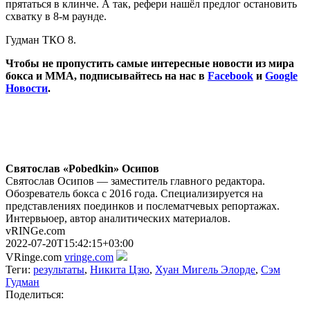
прятаться в клинче. А так, рефери нашёл предлог остановить
схватку в 8-м раунде.
Гудман ТКО 8.
Чтобы не пропустить самые интересные новости из мира
бокса и ММА, подписывайтесь на нас в
Facebook
и
Google
Новости
.
Святослав «Pobedkin» Осипов
Святослав Осипов — заместитель главного редактора.
Обозреватель бокса с 2016 года. Специализируется на
представлениях поединков и послематчевых репортажах.
Интервьюер, автор аналитических материалов.
vRINGe.com
2022-07-20T15:42:15+03:00
VRinge.com
vringe.com
Теги:
результаты
,
Никита Цзю
,
Хуан Мигель Элорде
,
Сэм
Гудман
Поделиться: