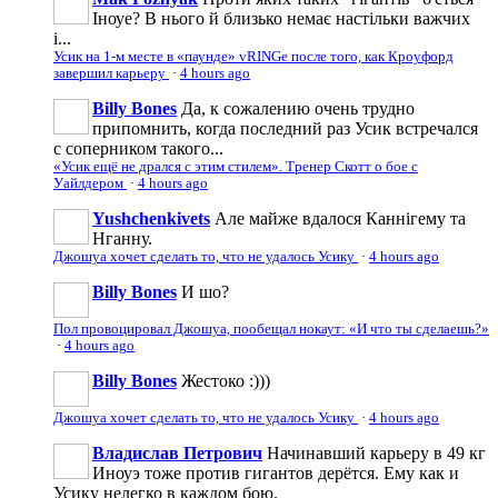
Іноуе? В нього й близько немає настільки важчих
і...
Усик на 1-м месте в «паунде» vRINGe после того, как Кроуфорд
завершил карьеру
·
4 hours ago
Billy Bones
Да, к сожалению очень трудно
припомнить, когда последний раз Усик встречался
с соперником такого...
«Усик ещё не дрался с этим стилем». Тренер Скотт о бое с
Уайлдером
·
4 hours ago
Yushchenkivets
Але майже вдалося Каннігему та
Нганну.
Джошуа хочет сделать то, что не удалось Усику
·
4 hours ago
Billy Bones
И шо?
Пол провоцировал Джошуа, пообещал нокаут: «И что ты сделаешь?»
·
4 hours ago
Billy Bones
Жестоко :)))
Джошуа хочет сделать то, что не удалось Усику
·
4 hours ago
Владислав Петрович
Начинавший карьеру в 49 кг
Иноуэ тоже против гигантов дерётся. Ему как и
Усику нелегко в каждом бою.