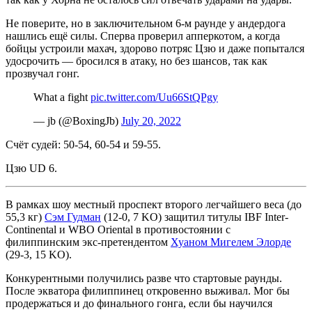
Не поверите, но в заключительном 6-м раунде у андердога
нашлись ещё силы. Сперва проверил апперкотом, а когда
бойцы устроили махач, здорово потряс Цзю и даже попытался
удосрочить — бросился в атаку, но без шансов, так как
прозвучал гонг.
What a fight
pic.twitter.com/Uu66StQPgy
— jb (@BoxingJb)
July 20, 2022
Счёт судей: 50-54, 60-54 и 59-55.
Цзю UD 6.
В рамках шоу местный проспект второго легчайшего веса (до
55,3 кг)
Сэм Гудман
(12-0, 7 KO) защитил титулы IBF Inter-
Continental и WBO Oriental в противостоянии с
филиппинским экс-претендентом
Хуаном Мигелем Элорде
(29-3, 15 KO).
Конкурентными получились разве что стартовые раунды.
После экватора филиппинец откровенно выживал. Мог бы
продержаться и до финального гонга, если бы научился