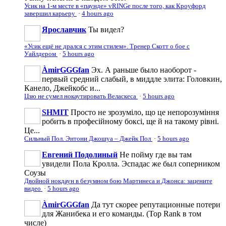
Усик на 1-м месте в «паунде» vRINGe после того, как Кроуфорд
завершил карьеру
·
4 hours ago
Ярославчик
Ты видел?
«Усик ещё не дрался с этим стилем». Тренер Скотт о бое с
Уайлдером
·
5 hours ago
ÀmirGGGfan
Эх. А раньше было наоборот -
первый средний слабый, в миддле элита: Головкин,
Канело, Джейкобс и...
Цзю не сумел нокаутировать Веласкеса
·
5 hours ago
SHMIT
Просто не зрозуміло, що це непорозуміння
робить в професійному боксі, ще й на такому рівні.
Це...
Сильный Пол. Энтони Джошуа – Джейк Пол
·
5 hours ago
Евгений Подолиный
Не пойму где вы там
увидели Пола Кролла. Эспадас же был соперником
Соузы
Двойной нокдаун в безумном бою Мартинеса и Джонса: зацените
видео
·
5 hours ago
ÀmirGGGfan
Да тут скорее репутационные потери
для Жанибека и его команды. (Top Rank в том
числе)