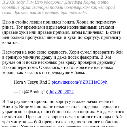
В 2020 году
Тим Цзю удосрочил Джеффа Хорна
, а это
событие организаторы подали болельщикам как «второй
сезон драмы» или же «Битва братьев 2.0».
Цзю в стойке левши принялся гонять Хорна по периметру
ринга. Тот временами взрывался неожиданными атаками
(правые хуки или правые прямые), затем клинчевал. В ответ
Бен больно пропускал двоечки и хуки по корпусу, прятался у
канатов.
Несмотря на всю свою корявость, Хорн сумел превратить бой
в грязную уличную драку и даже посёк фаворита. В 3-м
раунде он и вовсе несколько раз кряду проверил держалку
Цзю апперкотами. Оказалось, что тот вовсе не настолько
хорош, как казалось по предыдущим боям.
Horn v Tszyu Rnd 3
pic.twitter.com/YZRHHaCSyh
— jb (@BoxingJb)
July 20, 2022
В 4-м раунде он пробил по корпусу и даже начал теснить
Никиту. Видимо, дополнительные силы андердог черпал из
украинского флага, нанесённого на его шортах. Но даже этого
не хватило. Прессинг фаворита начал приносить плоды в 5-й
трёхминутке — бой превратился в одностороннее избиение,
так как у Хорна не осталось сил отвечать ударами на удары.