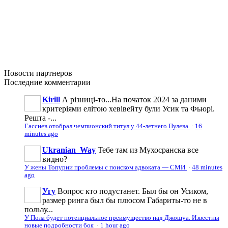
Новости
партнеров
Последние
комментарии
Kirill
А різниці-то...На початок 2024 за даними
критеріями елітою хевівейту були Усик та Фьюрі.
Решта -...
Гассиев отобрал чемпионский титул у 44-летнего Пулева
·
16
minutes ago
Ukranian_Way
Тебе там из Мухосранска все
видно?
У жены Топурии проблемы с поиском адвоката — СМИ
·
48 minutes
ago
Угу
Вопрос кто подустанет. Был бы он Усиком,
размер ринга был бы плюсом Габариты-то не в
пользу...
У Пола будет потенциальное преимущество над Джошуа. Известны
новые подробности боя
·
1 hour ago