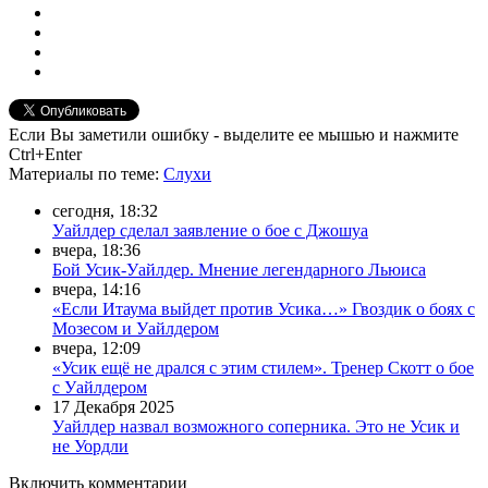
Если Вы заметили ошибку - выделите ее мышью и нажмите
Ctrl+Enter
Материалы
по теме
:
Слухи
сегодня, 18:32
Уайлдер сделал заявление о бое с Джошуа
вчера, 18:36
Бой Усик-Уайлдер. Мнение легендарного Льюиса
вчера, 14:16
«Если Итаума выйдет против Усика…» Гвоздик о боях с
Мозесом и Уайлдером
вчера, 12:09
«Усик ещё не дрался с этим стилем». Тренер Скотт о бое
с Уайлдером
17 Декабря 2025
Уайлдер назвал возможного соперника. Это не Усик и
не Уордли
Включить комментарии