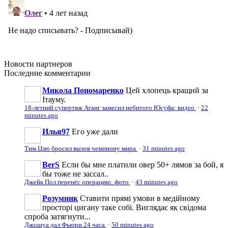
Новости
партнеров
Последние
комментарии
Микола Пономаренко
Цей хлопець кращий за
Ітауму.
18-летний супертяж Атанг замесил небитого Юсуфа: видео
·
22
minutes ago
Илья97
Его уже дали
Тим Цзю бросил вызов чемпиону мира
·
31 minutes ago
BerS
Если бы мне платили овер 50+ лямов за бой, я
бы тоже не зассал..
Джейк Пол перенёс операцию: фото
·
43 minutes ago
Розумник
Ставити прямі умови в медійному
просторі цигану таке собі. Виглядає як свідома
спроба затягнути...
Джошуа дал Фьюри 24 часа
·
50 minutes ago