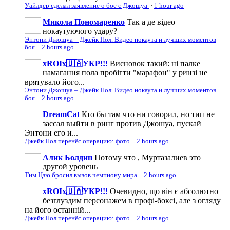
Уайлдер сделал заявление о бое с Джошуа
·
1 hour ago
Микола Пономаренко
Так а де відео
нокаутуючого удару?
Энтони Джошуа – Джейк Пол. Видео нокаута и лучших моментов
боя
·
2 hours ago
xROIx🇺🇦УКР!!!
Висновок такий: ні палке
намагання пола пробігти "марафон" у ринзі не
врятувало його...
Энтони Джошуа – Джейк Пол. Видео нокаута и лучших моментов
боя
·
2 hours ago
DreamCat
Кто бы там что ни говорил, но тип не
зассал выйти в ринг против Джошуа, пускай
Энтони его и...
Джейк Пол перенёс операцию: фото
·
2 hours ago
Алик Болдин
Потому что , Муртазалиев это
другой уровень
Тим Цзю бросил вызов чемпиону мира
·
2 hours ago
xROIx🇺🇦УКР!!!
Очевидно, що він є абсолютно
безглуздим персонажем в профі-боксі, але з огляду
на його останній...
Джейк Пол перенёс операцию: фото
·
2 hours ago