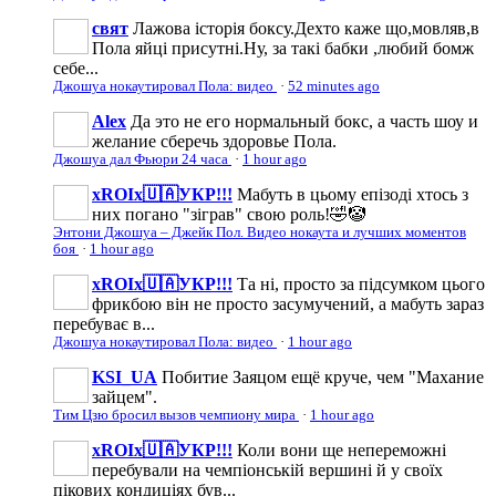
свят
Лажова історія боксу.Дехто каже що,мовляв,в
Пола яйці присутні.Ну, за такі бабки ,любий бомж
себе...
Джошуа нокаутировал Пола: видео
·
52 minutes ago
Аlеx
Да это не его нормальный бокс, а часть шоу и
желание сберечь здоровье Пола.
Джошуа дал Фьюри 24 часа
·
1 hour ago
xROIx🇺🇦УКР!!!
Мабуть в цьому епізоді хтось з
них погано "зіграв" свою роль!🤣🤡
Энтони Джошуа – Джейк Пол. Видео нокаута и лучших моментов
боя
·
1 hour ago
xROIx🇺🇦УКР!!!
Та ні, просто за підсумком цього
фрикбою він не просто засумучений, а мабуть зараз
перебуває в...
Джошуа нокаутировал Пола: видео
·
1 hour ago
KSI_UA
Побитие Заяцом ещё круче, чем "Махание
зайцем".
Тим Цзю бросил вызов чемпиону мира
·
1 hour ago
xROIx🇺🇦УКР!!!
Коли вони ще непереможні
перебували на чемпіонській вершині й у своїх
пікових кондиціях був...