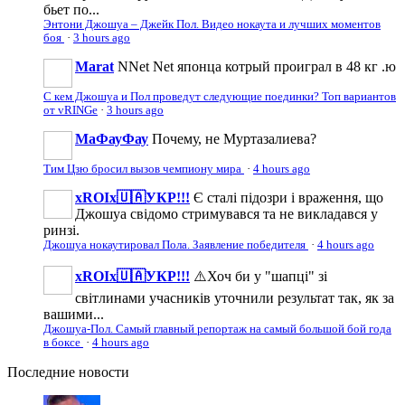
бьет по...
Энтони Джошуа – Джейк Пол. Видео нокаута и лучших моментов
боя
·
3 hours ago
Marat
NNet Net японца котрый проиграл в 48 кг .ю
С кем Джошуа и Пол проведут следующие поединки? Топ вариантов
от vRINGe
·
3 hours ago
МаФауФау
Почему, не Муртазалиева?
Тим Цзю бросил вызов чемпиону мира
·
4 hours ago
xROIx🇺🇦УКР!!!
Є сталі підозри і враження, що
Джошуа свідомо стримувався та не викладався у
ринзі.
Джошуа нокаутировал Пола. Заявление победителя
·
4 hours ago
xROIx🇺🇦УКР!!!
⚠️Хоч би у "шапці" зі
світлинами учасників уточнили результат так, як за
вашими...
Джошуа-Пол. Самый главный репортаж на самый большой бой года
в боксе
·
4 hours ago
Последние
новости