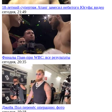
18-летний супертяж Атанг замесил небитого Юсуфа: видео
сегодня, 21:49
Финалы Гран-при WBC: все результаты
сегодня, 20:35
Джейк Пол перенёс операцию: фото
сегодня, 19:18