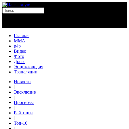
Главная
MMA
p4p
Видео
Фото
Досье
Энциклопедия
Трансляции
Новости
|
Эксклюзив
|
Прогнозы
|
Рейтинги
|
Топ-10
|