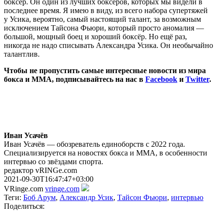
боксёр. Он один из лучших боксёров, которых мы видели в
последнее время. Я имею в виду, из всего набора супертяжей
у Усика, вероятно, самый настоящий талант, за возможным
исключением Тайсона Фьюри, который просто аномалия —
большой, мощный боец и хороший боксёр. Но ещё раз,
никогда не надо списывать Александра Усика. Он необычайно
талантлив.
Чтобы не пропустить самые интересные новости из мира
бокса и ММА, подписывайтесь на нас в
Facebook
и
Twitter
.
Иван Усачёв
Иван Усачёв — обозреватель единоборств с 2022 года.
Специализируется на новостях бокса и ММА, в особенности
интервью со звёздами спорта.
редактор vRINGe.com
2021-09-30T16:47:47+03:00
VRinge.com
vringe.com
Теги:
Боб Арум
,
Александр Усик
,
Тайсон Фьюри
,
интервью
Поделиться: