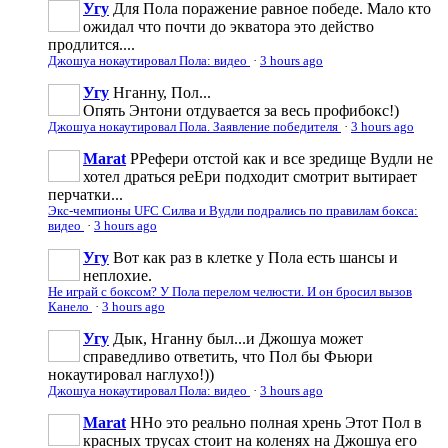
Угу
Для Пола поражение равное победе. Мало кто
ожидал что почти до экватора это действо
продлится....
Джошуа нокаутировал Пола: видео
·
3 hours ago
Угу
Нганну, Пол...
Опять Энтони отдувается за весь профибокс!)
Джошуа нокаутировал Пола. Заявление победителя
·
3 hours ago
Marat
РРефери отстой как и все зредище Вудли не
хотел драться реЕри подходит смотрит вытирает
перчатки...
Экс-чемпионы UFC Силва и Вудли подрались по правилам бокса:
видео
·
3 hours ago
Угу
Вот как раз в клетке у Пола есть шансы и
неплохие.
Не играй с боксом? У Пола перелом челюсти. И он бросил вызов
Канело
·
3 hours ago
Угу
Дык, Нганну был...и Джошуа может
справедливо ответить, что Пол бы Фьюри
нокаутировал наглухо!))
Джошуа нокаутировал Пола: видео
·
3 hours ago
Marat
ННо это реально полная хрень Этот Пол в
красных трусах стоит на коленях на Джошуа его