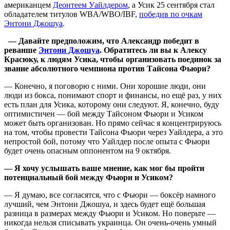
американцем
Деонтеем Уайлдером
, а Усик 25 сентября стал
обладателем титулов WBA/WBO/IBF,
победив по очкам
Энтони Джошуа
.
— Давайте предположим, что Александр победит в
реванше
Энтони Джошуа
. Обратитесь ли вы к Алексу
Красюку, к людям Усика, чтобы организовать поединок за
звание абсолютного чемпиона против Тайсона Фьюри?
— Конечно, я поговорю с ними. Они хорошие люди, они
люди из бокса, понимают спорт и финансы, но ещё раз, у них
есть план для Усика, которому они следуют. Я, конечно, буду
оптимистичен — бой между Тайсоном Фьюри и Усиком
может быть организован. Но прямо сейчас я концентрируюсь
на том, чтобы провести Тайсона Фьюри через Уайлдера, а это
непростой бой, потому что Уайлдер после опыта с Фьюри
будет очень опасным оппонентом на 9 октября.
— Я хочу услышать ваше мнение, как
мог бы пройти
потенциальный бой между Фьюри и Усиком?
— Я думаю, все согласятся, что с Фьюри — боксёр намного
лучший, чем Энтони Джошуа, и здесь будет ещё б
о
льшая
разница в размерах между Фьюри и Усиком. Но поверьте —
никогда нельзя списывать украинца. Он очень-очень умный