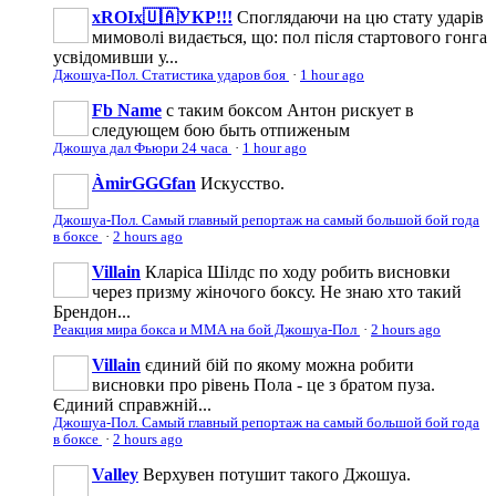
xROIx🇺🇦УКР!!!
Споглядаючи на цю стату ударів
мимоволі видається, що: пол після стартового гонга
усвідомивши у...
Джошуа-Пол. Статистика ударов боя
·
1 hour ago
Fb Name
с таким боксом Антон рискует в
следующем бою быть отпиженым
Джошуа дал Фьюри 24 часа
·
1 hour ago
ÀmirGGGfan
Искусство.
Джошуа-Пол. Самый главный репортаж на самый большой бой года
в боксе
·
2 hours ago
Villain
Кларіса Шілдс по ходу робить висновки
через призму жіночого боксу. Не знаю хто такий
Брендон...
Реакция мира бокса и ММА на бой Джошуа-Пол
·
2 hours ago
Villain
єдиний бій по якому можна робити
висновки про рівень Пола - це з братом пуза.
Єдиний справжній...
Джошуа-Пол. Самый главный репортаж на самый большой бой года
в боксе
·
2 hours ago
Valley
Верхувен потушит такого Джошуа.