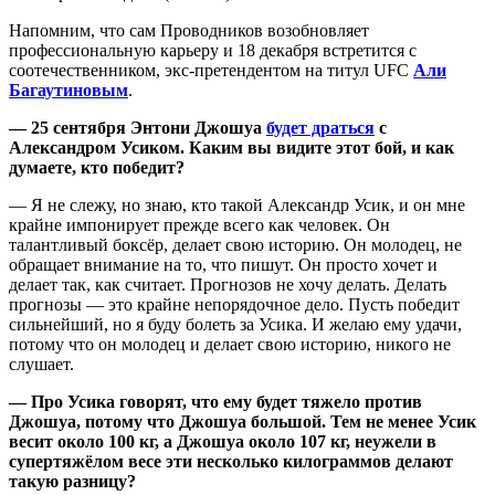
Напомним, что сам Проводников возобновляет
профессиональную карьеру и 18 декабря встретится с
соотечественником, экс-претендентом на титул UFC
Али
Багаутиновым
.
— 25 сентября Энтони Джошуа
будет драться
с
Александром Усиком. Каким вы видите этот бой, и как
думаете, кто победит?
— Я не слежу, но знаю, кто такой Александр Усик, и он мне
крайне импонирует прежде всего как человек. Он
талантливый боксёр, делает свою историю. Он молодец, не
обращает внимание на то, что пишут. Он просто хочет и
делает так, как считает. Прогнозов не хочу делать. Делать
прогнозы — это крайне непорядочное дело. Пусть победит
сильнейший, но я буду болеть за Усика. И желаю ему удачи,
потому что он молодец и делает свою историю, никого не
слушает.
— Про Усика говорят, что ему будет тяжело против
Джошуа, потому что Джошуа большой. Тем не менее Усик
весит около 100 кг, а Джошуа около 107 кг, неужели в
супертяжёлом весе эти несколько килограммов делают
такую разницу?