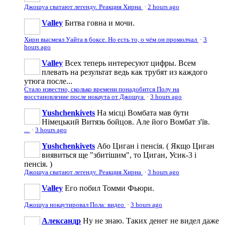
Джошуа сватают легенду. Реакция Хирна
·
2 hours ago
Valley
Битва говна и мочи.
Хирн высмеял Уайта в боксе. Но есть то, о чём он промолчал
·
3
hours ago
Valley
Всех теперь интересуют цифры. Всем
плевать на результат ведь как трубят из каждого
утюга после...
Стало известно, сколько времени понадобится Полу на
восстановление после нокаута от Джошуа
·
3 hours ago
Yushchenkivets
На місці Вомбата мав бути
Німецький Витязь бойцов. Але його Вомбат з'їв.
...
·
3 hours ago
Yushchenkivets
Або Циган і пенсія. ( Якщо Циган
виявиться ще "збитішим", то Циган, Усик-3 і
пенсія. )
Джошуа сватают легенду. Реакция Хирна
·
3 hours ago
Valley
Его побил Томми Фьюри.
Джошуа нокаутировал Пола: видео
·
3 hours ago
Александр
Ну не знаю. Таких денег не видел даже