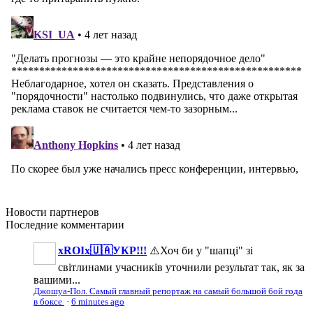
Новости
партнеров
Последние
комментарии
xROIx🇺🇦УКР!!!
⚠️Хоч би у "шапці" зі
світлинами учасників уточнили результат так, як за
вашими...
Джошуа-Пол. Самый главный репортаж на самый большой бой года
в боксе
·
6 minutes ago