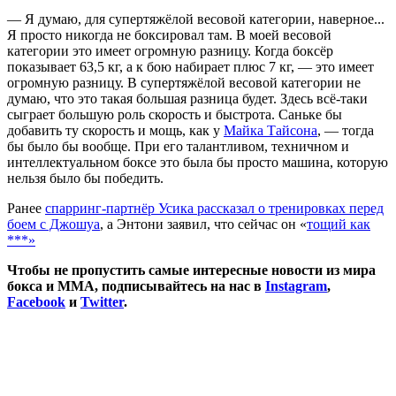
— Я думаю, для супертяжёлой весовой категории, наверное...
Я просто никогда не боксировал там. В моей весовой
категории это имеет огромную разницу. Когда боксёр
показывает 63,5 кг, а к бою набирает плюс 7 кг, — это имеет
огромную разницу. В супертяжёлой весовой категории не
думаю, что это такая большая разница будет. Здесь всё-таки
сыграет большую роль скорость и быстрота. Саньке бы
добавить ту скорость и мощь, как у
Майка Тайсона
, — тогда
бы было бы вообще. При его талантливом, техничном и
интеллектуальном боксе это была бы просто машина, которую
нельзя было бы победить.
Ранее
спарринг-партнёр Усика рассказал о тренировках перед
боем с Джошуа
, а Энтони заявил, что сейчас он «
тощий как
***»
Чтобы не пропустить самые интересные новости из мира
бокса и ММА, подписывайтесь на нас в
Instagram
,
Facebook
и
Twitter
.