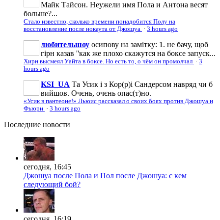
Майк Тайсон. Неужели имя Пола и Антона весят
больше?...
Стало известно, сколько времени понадобится Полу на
восстановление после нокаута от Джошуа
·
3 hours ago
любительшоу
осипову на замітку: 1. не бачу, щоб
гірн казав ''как же плохо скажутся на боксе запуск...
Хирн высмеял Уайта в боксе. Но есть то, о чём он промолчал
·
3
hours ago
KSI_UA
Та Усик і з Кор(р)і Сандерсом навряд чи б
вийшов. Очєнь, очєнь опас(т)но.
«Усик в пантеоне!» Льюис рассказал о своих боях против Джошуа и
Фьюри
·
3 hours ago
Последние
новости
сегодня, 16:45
Джошуа после Пола и Пол после Джошуа: с кем
следующий бой?
сегодня, 16:19