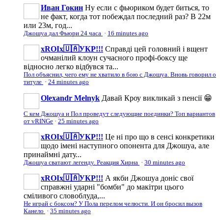
Иван Гокин
Ну если с фьюриком будет биться, то
не факт, когда тот побеждал последний раз? В 22м
или 23м, год...
Джошуа дал Фьюри 24 часа
·
16 minutes ago
xROIx🇺🇦УКР!!!
Справді цей головний і вщент
очманілий клоун сучасного профі-боксу ще
відносно легко відбувся та...
Пол объяснил, чего ему не хватило в бою с Джошуа. Вновь говорил о
титуле
·
24 minutes ago
Olexandr Melnyk
Давай Кроу викликай з пенсії 😁
С кем Джошуа и Пол проведут следующие поединки? Топ вариантов
от vRINGe
·
25 minutes ago
xROIx🇺🇦УКР!!!
Це ні про що в сенсі конкретики
щодо імені наступного опонента для Джошуа, але
принаймні дату...
Джошуа сватают легенду. Реакция Хирна
·
30 minutes ago
xROIx🇺🇦УКР!!!
А якби Джошуа доніс свої
справжні ударні "бомби" до макітри цього
сміливого словоблуда,...
Не играй с боксом? У Пола перелом челюсти. И он бросил вызов
Канело
·
35 minutes ago