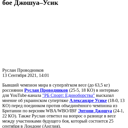
бое Джошуа–Усик
Руслан Проводников
13 Сентября 2021, 14:01
Бывший чемпион мира в суперлёгком весе (до 63,5 кг)
россиянин
Руслан Проводников
(25-5, 18 КО) в интервью
для YouTube-канала
"РБ Спорт: Единоборства"
высказал
мнение об украинском супертяже
Александре Усике
(18-0, 13
КО) перед поединком против объединённого чемпиона из
Британии по версиям WBA/WBO/IBF
Энтони Джошуа
(24-1,
22 КО). Также Руслан ответил на вопрос о разнице в весе
между участниками будущего боя, который состоится 25
сентября в Лондоне (Англия).