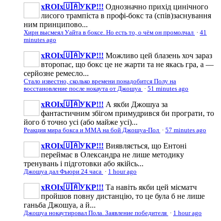
xROIx🇺🇦УКР!!!
Однозначно прихід цинічного
лисого трампіста в профі-бокс та (спів)заснування
ним принципово...
Хирн высмеял Уайта в боксе. Но есть то, о чём он промолчал
·
41
minutes ago
xROIx🇺🇦УКР!!!
Можливо цей блазень хоч зараз
второпає, що бокс це не жарти та не якась гра, а —
серйозне ремесло...
Стало известно, сколько времени понадобится Полу на
восстановление после нокаута от Джошуа
·
51 minutes ago
xROIx🇺🇦УКР!!!
А якби Джошуа за
фантастичним збігом примудрився би програти, то
його б точно усі (або майже усі)...
Реакция мира бокса и ММА на бой Джошуа-Пол
·
57 minutes ago
xROIx🇺🇦УКР!!!
Виявляється, що Ентоні
переймає в Олександра не лише методику
тренувань і підготовки або якійсь...
Джошуа дал Фьюри 24 часа
·
1 hour ago
xROIx🇺🇦УКР!!!
Та навіть якби цей місматч
пройшов повну дистанцію, то це була б не лише
ганьба Джошуа, а й...
Джошуа нокаутировал Пола. Заявление победителя
·
1 hour ago