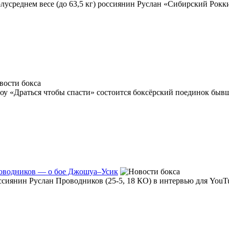
усреднем весе (до 63,5 кг) россиянин Руслан «Сибирский Рокки»
оу «Драться чтобы спасти» состоится боксёрский поединок бывше
роводников — о бое Джошуа–Усик
ссиянин Руслан Проводников (25-5, 18 КО) в интервью для YouTu