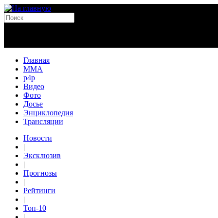
Главная
MMA
p4p
Видео
Фото
Досье
Энциклопедия
Трансляции
Новости
|
Эксклюзив
|
Прогнозы
|
Рейтинги
|
Топ-10
|