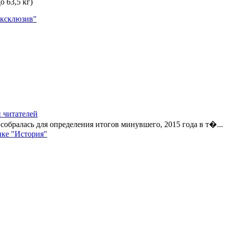
 63,5 кг)
Эксклюзив"
 читателей
обралась для определения итогов минувшего, 2015 года в т�...
ике "История"