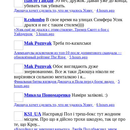
Павло Гайдай
Ээ нет, дружок. Давай уже до конца,
убивать так убивать.
Джошуа хочет сделать то, что не удалось Усику
·
4 hours ago
lt.columbo
В свое время на улицах Симфера Усик
дрался и не с таким стилем))))
«Усик ещё не дрался с этим стилем». Тренер Скотт о бое с
Уайлдером
·
5 hours ago
Mak Poznyak
Треба по-казахськи
Алимханулы исключили из топ-10 после допингового скандала —
обновлённый рейтинг The Ring
·
5 hours ago
Mak Poznyak
Обоє виглядають дуже
знервованими. Все ж таки Джошуа ніколи не
вирізнявся сильною менталкою і я...
Финальная битва взглядов Джошуа и Пола перед боем: видео
·
5
hours ago
Микола Пономаренко
Наміри залікові. :)
Джошуа хочет сделать то, что не удалось Усику
·
6 hours ago
KSI_UA
Насправді Пол і треш-бокс тут жодним
місцем. Про що я дійсно трохи шкодую, так це про
те, що Кроу...
«Кроуфорд не завершил карьеру». Джейк Пол объяснил, зачем