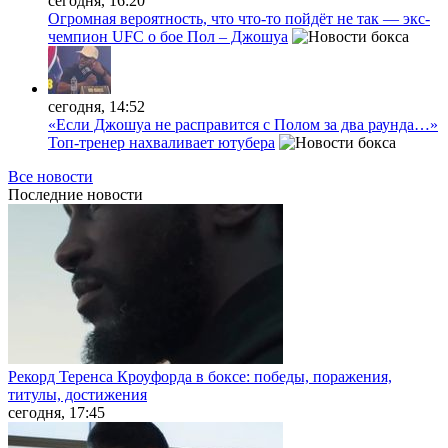
сегодня, 16:20
Огромная вероятность, что что-то пойдёт не так — экс-
чемпион UFC о бое Пол – Джошуа
сегодня, 14:52
«Если Джошуа не расправится с Полом за два раунда…»
Топ-тренер нахваливает ютубера
Все новости
Последние
новости
Рекорд Теренса Кроуфорда в боксе: победы, поражения,
титулы, достижения
сегодня, 17:45