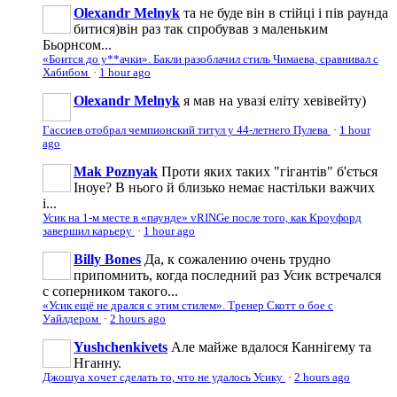
Olexandr Melnyk
та не буде він в стійці і пів раунда
битися)він раз так спробував з маленьким
Бьорнсом...
«Боится до у**ачки». Бакли разоблачил стиль Чимаева, сравнивал с
Хабибом
·
1 hour ago
Olexandr Melnyk
я мав на увазі еліту хевівейту)
Гассиев отобрал чемпионский титул у 44-летнего Пулева
·
1 hour
ago
Mak Poznyak
Проти яких таких "гігантів" б'ється
Іноуе? В нього й близько немає настільки важчих
і...
Усик на 1-м месте в «паунде» vRINGe после того, как Кроуфорд
завершил карьеру
·
1 hour ago
Billy Bones
Да, к сожалению очень трудно
припомнить, когда последний раз Усик встречался
с соперником такого...
«Усик ещё не дрался с этим стилем». Тренер Скотт о бое с
Уайлдером
·
2 hours ago
Yushchenkivets
Але майже вдалося Каннігему та
Нганну.
Джошуа хочет сделать то, что не удалось Усику
·
2 hours ago