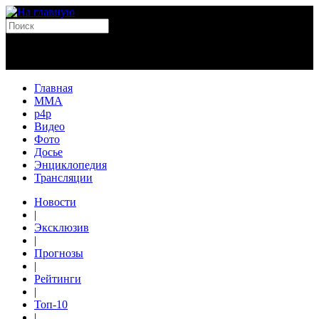
Главная
MMA
p4p
Видео
Фото
Досье
Энциклопедия
Трансляции
Новости
|
Эксклюзив
|
Прогнозы
|
Рейтинги
|
Топ-10
|