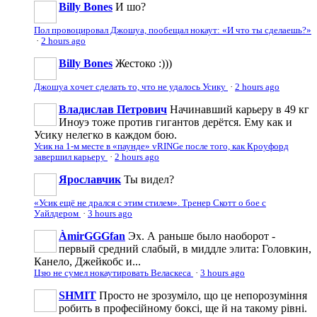
Billy Bones
И шо?
Пол провоцировал Джошуа, пообещал нокаут: «И что ты сделаешь?»
·
2 hours ago
Billy Bones
Жестоко :)))
Джошуа хочет сделать то, что не удалось Усику
·
2 hours ago
Владислав Петрович
Начинавший карьеру в 49 кг
Иноуэ тоже против гигантов дерётся. Ему как и
Усику нелегко в каждом бою.
Усик на 1-м месте в «паунде» vRINGe после того, как Кроуфорд
завершил карьеру
·
2 hours ago
Ярославчик
Ты видел?
«Усик ещё не дрался с этим стилем». Тренер Скотт о бое с
Уайлдером
·
3 hours ago
ÀmirGGGfan
Эх. А раньше было наоборот -
первый средний слабый, в миддле элита: Головкин,
Канело, Джейкобс и...
Цзю не сумел нокаутировать Веласкеса
·
3 hours ago
SHMIT
Просто не зрозуміло, що це непорозуміння
робить в професійному боксі, ще й на такому рівні.