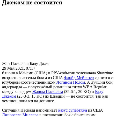
Джеком не состоится
Жан Паскаль и Баду Джек
29 Мая 2021, 07:17
6 июня в Майами (США) в PPV-событии телеканала
Showtime
возрастная легенда бокса из США
Флойд Мейвезер
сразится с
ютубером-соотечественником
Логаном Полом
. А лучший бой
андеркарда — полутяжёлый реванш за титул WBA Regular
между канадцем
Жаном Паскалем
(35-6-1, 20 КО) и
Баду
Джеком
(23-3-3, 13 КО) из Швеции — не состоится, так как
чемпион попался на допинге.
Ситуация Паскаля напоминает
казус супертяжа
из США
Джаррелла Миллера
в преддверии боя с британским