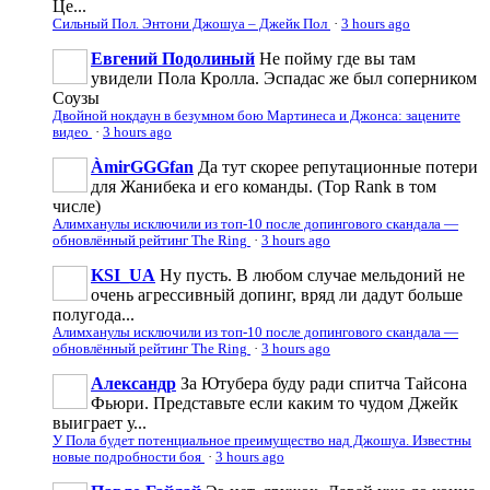
Це...
Сильный Пол. Энтони Джошуа – Джейк Пол
·
3 hours ago
Евгений Подолиный
Не пойму где вы там
увидели Пола Кролла. Эспадас же был соперником
Соузы
Двойной нокдаун в безумном бою Мартинеса и Джонса: зацените
видео
·
3 hours ago
ÀmirGGGfan
Да тут скорее репутационные потери
для Жанибека и его команды. (Top Rank в том
числе)
Алимханулы исключили из топ-10 после допингового скандала —
обновлённый рейтинг The Ring
·
3 hours ago
KSI_UA
Ну пусть. В любом случае мельдоний не
очень агрессивньій допинг, вряд ли дадут больше
полугода...
Алимханулы исключили из топ-10 после допингового скандала —
обновлённый рейтинг The Ring
·
3 hours ago
Александр
За Ютубера буду ради спитча Тайсона
Фьюри. Представьте если каким то чудом Джейк
выиграет у...
У Пола будет потенциальное преимущество над Джошуа. Известны
новые подробности боя
·
3 hours ago