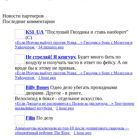
Новости
партнеров
Последние
комментарии
KSI_UA
"Послушай Гвоздика и ставь наоборот"
(С)
«Если Итаума выйдет против Усика…» Гвоздик о боях с Мозесом и
Уайлдером
·
34 minutes ago
Не стреляй! Я кенгуру.
Будет много бить по
воздуху и получать часто в ответ по фейсу. А он
вроде бы к этому не привык.
«Если Итаума выйдет против Усика…» Гвоздик о боях с Мозесом и
Уайлдером
·
1 hour ago
Billy Bones
Одно дело убегать проходными
дворами. Другое - в ринге.
Велосипед в боксе - отдельное искусство.
«Если Джошуа не расправится с Полом за два раунда…» Топ-тренер
нахваливает ютубера
·
1 hour ago
Filin
По делу
Алимханулы исключили из топ-10 после допингового скандала —
обновлённый рейтинг The Ring
·
1 hour ago