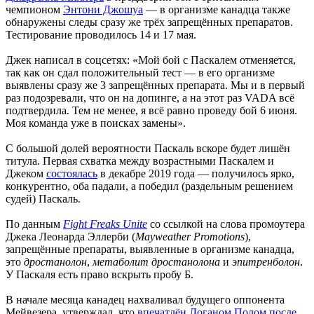
чемпионом
Энтони Джошуа
— в организме канадца также
обнаружены следы сразу же трёх запрещённых препаратов.
Тестирование проводилось 14 и 17 мая.
Джек написал в соцсетях: «Мой бой с Паскалем отменяется,
так как он сдал положительный тест — в его организме
выявлены сразу же 3 запрещённых препарата. Мы и в первый
раз подозревали, что он на допинге, а на этот раз VADA всё
подтвердила. Тем не менее, я всё равно проведу бой 6 июня.
Моя команда уже в поисках замены».
С большой долей вероятности Паскаль вскоре будет лишён
титула. Первая схватка между возрастными Паскалем и
Джеком
состоялась
в декабре 2019 года — получилось ярко,
конкурентно, оба падали, а победил (раздельным решением
судей) Паскаль.
По данным
Fight Freaks Unite
со ссылкой на слова промоутера
Джека Леонарда Эллерби (
Mayweather Promotions
),
запрещённые препараты, выявленные в организме канадца,
это
дростанолон
,
метаболит дростанолона
и
эпитренболон
.
У Паскаля есть право вскрыть пробу Б.
В начале месяца канадец нахваливал будущего оппонента
Мейвезера, утверждал, что
впечатлён Логаном Полом после