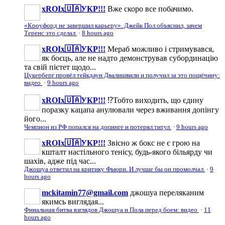
xROIx🇺🇦УКР!!!
Вже скоро все побачимо.
«Кроуфорд не завершил карьеру». Джейк Пол объяснил, зачем
Теренс это сделал
·
8 hours ago
xROIx🇺🇦УКР!!!
Мераб можливо і стримувався,
як боєць, але не надто демонстрував субординацію
та свій пієтет щодо...
Цукерберг провёл тейкдаун Двалишвили и получил за это пощёчину:
видео
·
9 hours ago
xROIx🇺🇦УКР!!!
⁉️Тобто виходить, що єдину
поразку кацапа анулювали через вживання допінгу
його...
Чемпион из РФ попался на допинге и потерял титул
·
9 hours ago
xROIx🇺🇦УКР!!!
Звісно ж бокс не є грою на
кшталт настільного тенісу, будь-якого більярду чи
шахів, адже під час...
Джошуа ответил на критику Фьюри. И лучше бы он промолчал
·
9
hours ago
mckitamin77@gmail.com
джошуа переляканим
якимсь виглядая...
Финальная битва взглядов Джошуа и Пола перед боем: видео
·
11
hours ago