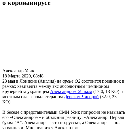
о коронавирусе
Александр Усик
18 Марта 2020, 08:48
23 мая в Лондоне (Англия) на
арене О2
состоится поединок в
рамках хэвивейта между экс-абсолютным чемпионом
крузервейта украинцем
Александром Усиком
(17-0, 13 КО) и
местным слаггером-ветераном
Дереком Чисорой
(32-9, 23
КО).
В беседе с представителями СМИ Усик попросил не называть
его «Олександром» и объяснил разницу: «Александр. Первая
буква "А". Александр — это по-русски, а Олександр — по-
украински. Мне нравится Александр».