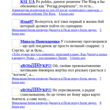
KSI_UA
Po polsku, данное решение The Ring я бы
обозначил как "Pociąg pospieszny", то есть...
Алимханулы исключили из топ-10 после допингового скандала —
обновлённый рейтинг The Ring
·
4 hours ago
Илья97
Волнуется, всё таки первый в жизни бой
который должен пойти по сценарию
Финальная битва взглядов Джошуа и Пола перед боем: видео
·
5
hours ago
Микола Пономаренко
У головному проговорився
- що цей поєдинок це просто великий спаррінг. :)
Сергію, це ж була...
«Тебе нужно кое-что изменить, приезжай к нам». Как Джошуа попал
в команду Усика — рассказывает Лапин
·
5 hours ago
xROIx🇺🇦УКР!!!
Ой, своїми провокативними
витівками ймовірна жертва пол реально грається з
"вогнем", а...
Финальная битва взглядов Джошуа и Пола перед боем: видео
·
7
hours ago
xROIx🇺🇦УКР!!!
Не переляканим, а радше
схвильованим, бо це точно не йому зараз варто
боятися, а саме полу....
Финальная битва взглядов Джошуа и Пола перед боем: видео
·
8
hours ago