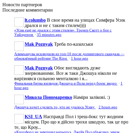
Новости
партнеров
Последние
комментарии
lt.columbo
В свое время на улицах Симфера Усик
дрался и не с таким стилем))))
«Усик ещё не дрался с этим стилем». Тренер Скотт о бое с
Уайлдером
·
35 minutes ago
Mak Poznyak
Треба по-казахськи
Алимханулы исключили из топ-10 после допингового скандала —
обновлённый рейтинг The Ring
·
1 hour ago
Mak Poznyak
Обоє виглядають дуже
знервованими. Все ж таки Джошуа ніколи не
вирізнявся сильною менталкою і я...
Финальная битва взглядов Джошуа и Пола перед боем: видео
·
1
hour ago
Микола Пономаренко
Наміри залікові. :)
Джошуа хочет сделать то, что не удалось Усику
·
2 hours ago
KSI_UA
Насправді Пол і треш-бокс тут жодним
місцем. Про що я дійсно трохи шкодую, так це про
те, що Кроу...
«Кроуфорд не завершил карьеру». Джейк Пол объяснил, зачем