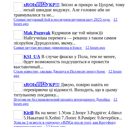
xROIx🇺🇦УКР!!!
Звісно ж прикро за Цуцумі, тому
нехай швидше видужує. Але головне аби не
травмувалися та не...
Сорван титульный бой в последнем крупном шоу 2025 года
·
12
hours ago
Mak Poznyak
Кудряшов ще той мішок)))
Найгучніша перемога — реванш з таким самим
лісорубом Дуродоллою, якому...
Самые крутые весовые дивизионы в боксе
·
12 hours ago
KSI_UA
В случае фиаско у Пола, тем не менее,
будет возможность подсушиться и провести
выставочный...
Стало известно, сколько Джошуа и Пол весят перед боем
·
12 hours
ago
xROIx🇺🇦УКР!!!
Дякую, повірю навіть не
перевіряючи ці відомості. Виходить, що в цьому
титульному поєдинку...
Цуцуми не без приключений прошёл легендарного Донэйра
·
12
hours ago
Kirill
Як на мене: 1.Усик 2.Іноуе 3.Родрігес 4.бівол
5.Накатані 6.Хейні 7.Лопес 8.Рамірес 9.бетербієв...
Усик на 1-м месте в «паунде» vRINGe после того, как Кроуфорд
завершил карьеру
·
12 hours ago