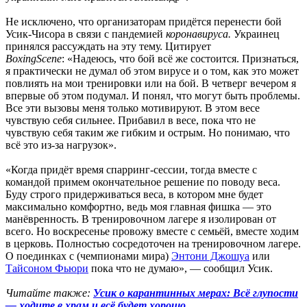
Не исключено, что организаторам придётся перенести бой
Усик-Чисора в связи с пандемией
коронавируса.
Украинец
принялся рассуждать на эту тему. Цитирует
BoxingScene
: «Надеюсь, что бой всё же состоится. Признаться,
я практически не думал об этом вирусе и о том, как это может
повлиять на мои тренировки или на бой. В четверг вечером я
впервые об этом подумал. И понял, что могут быть проблемы.
Все эти вызовы меня только мотивируют. В этом весе
чувствую себя сильнее. Прибавил в весе, пока что не
чувствую себя таким же гибким и острым. Но понимаю, что
всё это из-за нагрузок».
«Когда придёт время спарринг-сессии, тогда вместе с
командой примем окончательное решение по поводу веса.
Буду строго придерживаться веса, в котором мне будет
максимально комфортно, ведь моя главная фишка — это
манёвренность. В тренировочном лагере я изолирован от
всего. Но воскресенье провожу вместе с семьёй, вместе ходим
в церковь. Полностью сосредоточен на тренировочном лагере.
О поединках с (чемпионами мира)
Энтони Джошуа
или
Тайсоном Фьюри
пока что не думаю», — сообщил Усик.
Читайте также:
Усик о карантинных мерах: Всё глупости
— ходите в храм и всё будет хорошо