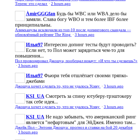
Теренс это сделал
·
2 hours ago
ÀmirGGGfan
Будь бы WBC или WBA дело бы
замяли. Слава богу WBO и тем более IBF более
принципиальны.
Алимханулы исключили из топ-10 после допингового скандала —
обновлённый рейтинг The Ring
·
3 hours ago
Илья97
Интересно допинг тесты будут проводить?
Если нет, то Пол может зарядиться чем-то для
повышения...
Пол провоцировал Джошуа, пообещал нокаут: «И что ты сделаешь?»
·
3 hours ago
Илья97
Фьюри тебя отшлёпает своими тряпко-
джебами
Джошуа хочет сделать то, что не удалось Усику
·
3 hours ago
KSI_UA
Смотреть за спину ютуберу-трэштокеру
так себе идея...
Джошуа хочет сделать то, что не удалось Усику
·
3 hours ago
KSI_UA
Не надо забывать, что американский ринг
является "нефартовым" для ЭйДжея. Именно там...
Джейк Пол – Энтони Джошуа: прогноз и ставки на бой 20 декабря
·
3 hours ago