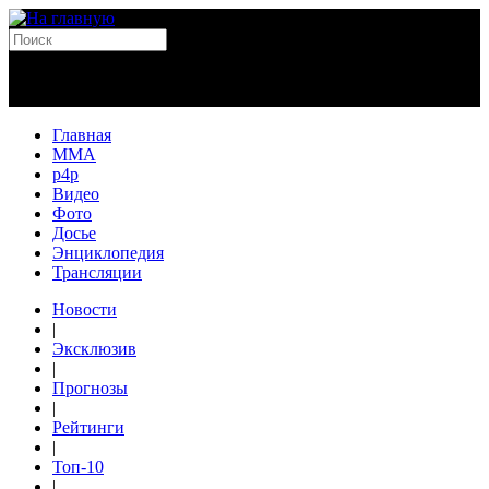
Главная
MMA
p4p
Видео
Фото
Досье
Энциклопедия
Трансляции
Новости
|
Эксклюзив
|
Прогнозы
|
Рейтинги
|
Топ-10
|