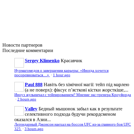
Новости
партнеров
Последние
комментарии
Sergey Klimenko
Красавчик
Нурмагомедов о завершении карьеры: «Иногда хочется
посоревноваться…»
·
1 hour ago
Paul 888
Навіть без хімічної магії: тейп під марлею
(а не поверх): фіксує п’ясткові кістки жорсткіше,...
Иноуэ жульничал с тейпированием? Мнение экс-тренера Кроуфорда
·
2 hours ago
Valley
Бедный мышонок забыл как в результате
селективного подхода будучи рекордсменом
оказался в Азии...
Легендарный Джонсон наехал на боссов UFC из-за главного боя UFC
325
·
3 hours ago