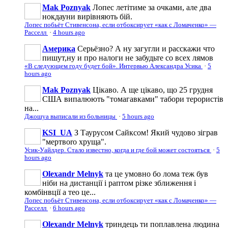
Mak Poznyak
Лопес летітиме за очками, але два
нокдауни вирівняють бій.
Лопес побьёт Стивенсона, если отбоксирует «как с Ломаченко» —
Расселл
·
4 hours ago
Америка
Серьёзно? А ну загугли и расскажи что
пишут,ну и про налоги не забудьте со всех лямов
«В следующем году будет бой». Интервью Александра Усика
·
5
hours ago
Mak Poznyak
Цікаво. А ще цікаво, що 25 грудня
США випалюють "томагавками" табори терористів
на...
Джошуа выписали из больницы
·
5 hours ago
KSI_UA
З Таурусом Сайксом! Який чудово зіграв
"мepтвoro хруща".
Усик-Уайлдер. Стало известно, когда и где бой может состояться
·
5
hours ago
Olexandr Melnyk
та це умовно бо лома теж був
ніби на дистанції і раптом різке зближення і
комбінвції а тео це...
Лопес побьёт Стивенсона, если отбоксирует «как с Ломаченко» —
Расселл
·
6 hours ago
Olexandr Melnyk
триндець ти поплавлена людина