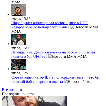
MMA
вчера, 15:15
Шара Буллет анонсировал возвращение в UFC:
«Здоровье было неподвластно мне»
MMA
вчера, 15:00
Легендарный Джонсон наехал на боссов UFC из-за
главного боя UFC 325
MMA
вчера, 12:20
Сорван элиминатор IBF в полусреднем весе — это был
главный бой январского ивента
Все новости
Последние
новости