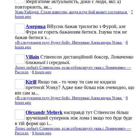
зберігатиме актуальність, доки є люди, які: а)
повторюють, як...
Усик-Уайлдер. Стало известно, когда и где бой может состояться
·
7
hours ago
Америка
ВВусик бажав трилогію з Фурой, але
Фура не горить бажанням битися. Ітаума теж не
бажав битися з...
«В следующем году будет бой». Интервью Александра Усика
·
8
hours ago
Villain
Стівенсон дистанційний боксер, Ломаченко
ближньої і середньої.
Лопес побьёт Стивенсона, если отбоксирует «как с Ломаченко» —
Расселл
·
8 hours ago
Kirill
Якщо так - то чому ти сам не кидаєш
претензії Усику? Адже вже більш ніж очевидно, що
він сам за...
«В следующем году будет бой». Интервью Александра Усика
·
9
hours ago
Olexandr Melnyk
насправді тут Стівенсон більш
зручніший суперник ніж лома і якщо тео буде буде
в тій формі що і...
Лопес побьёт Стивенсона, если отбоксирует «как с Ломаченко» —
Расселл
·
9 hours ago