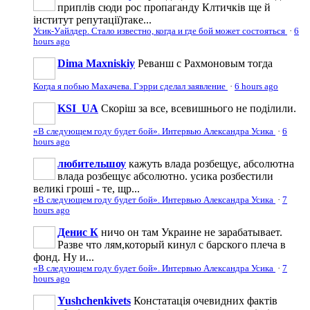
приплів сюди рос пропаганду Клтичків ще й
інститут репутації)таке...
Усик-Уайлдер. Стало известно, когда и где бой может состояться
·
6
hours ago
Dima Maxniskiy
Реванш с Рахмоновым тогда
Когда я побью Махачева. Гэрри сделал заявление
·
6 hours ago
KSI_UA
Скоріш за все, всевишнього не поділили.
«В следующем году будет бой». Интервью Александра Усика
·
6
hours ago
любительшоу
кажуть влада розбещує, абсолютна
влада розбещує абсолютно. усика розбестили
великі гроші - те, щр...
«В следующем году будет бой». Интервью Александра Усика
·
7
hours ago
Денис К
ничо он там Украине не зарабатывает.
Разве что лям,который кинул с барского плеча в
фонд. Ну и...
«В следующем году будет бой». Интервью Александра Усика
·
7
hours ago
Yushchenkivets
Констатація очевидних фактів