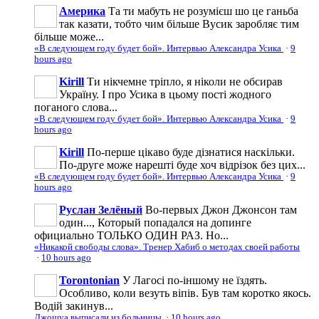
Америка
Та ти мабуть не розумієш шо це ганьба
так казати, тобто чим більше Вусик заробляє тим
більше може...
«В следующем году будет бой». Интервью Александра Усика
·
9
hours ago
Kirill
Ти нікчемне тріпло, я ніколи не обсирав
Україну. І про Усика в цьому пості жодного
поганого слова...
«В следующем году будет бой». Интервью Александра Усика
·
9
hours ago
Kirill
По-перше цікаво буде дізнатися наскільки.
По-друге може нарешті буде хоч відрізок без цих...
«В следующем году будет бой». Интервью Александра Усика
·
9
hours ago
Руслан Зелёный
Во-первых Джон Джонсон там
один..., Который попадался на допинге
официально ТОЛЬКО ОДИН РАЗ. Но...
«Никакой свободы слова». Тренер Хабиб о методах своей работы
·
10 hours ago
Torontonian
У Лагосі по-іншому не їздять.
Особливо, коли везуть віпів. Був там коротко якось.
Водій закинув...
Джошуа выписали из больницы
·
10 hours ago