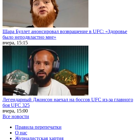
Шара Буллет анонсировал возвращение в UFC: «Здоровье
было неподвластно мне»
вчера, 15:15
Легендарный Джонсон наехал на боссов UFC из-за главного
боя UFC 325
вчера, 15:00
Все новости
Правила перепечатки
О нас
Журналистская хартия