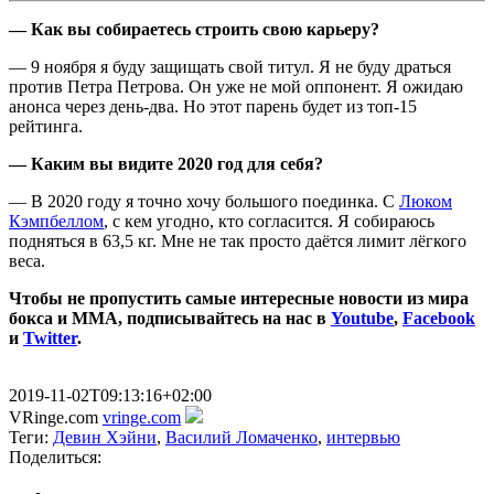
— Как вы собираетесь строить свою карьеру?
— 9 ноября я буду защищать свой титул. Я не буду драться
против Петра Петрова. Он уже не мой оппонент. Я ожидаю
анонса через день-два. Но этот парень будет из топ-15
рейтинга.
— Каким вы видите 2020 год для себя?
— В 2020 году я точно хочу большого поединка. С
Люком
Кэмпбеллом
, с кем угодно, кто согласится. Я собираюсь
подняться в 63,5 кг. Мне не так просто даётся лимит лёгкого
веса.
Чтобы не пропустить самые интересные новости из мира
бокса и ММА, подписывайтесь на нас в
Youtube
,
Facebook
и
Twitter
.
2019-11-02T09:13:16+02:00
VRinge.com
vringe.com
Теги:
Девин Хэйни
,
Василий Ломаченко
,
интервью
Поделиться: