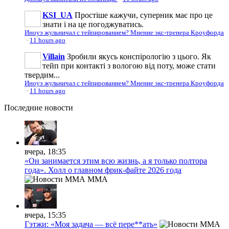
KSI_UA
Простіше кажучи, суперник має про це
знати і на це погоджуватись.
Иноуэ жульничал с тейпированием? Мнение экс-тренера Кроуфорда
·
11 hours ago
Villain
Зробили якусь конспірологію з цього. Як
тейп при контакті з вологою від поту, може стати
твердим...
Иноуэ жульничал с тейпированием? Мнение экс-тренера Кроуфорда
·
11 hours ago
Последние
новости
вчера, 18:35
«Он занимается этим всю жизнь, а я только полтора
года». Холл о главном фрик-файте 2026 года
MMA
вчера, 15:35
Гэтжи: «Моя задача — всё пере**ать»