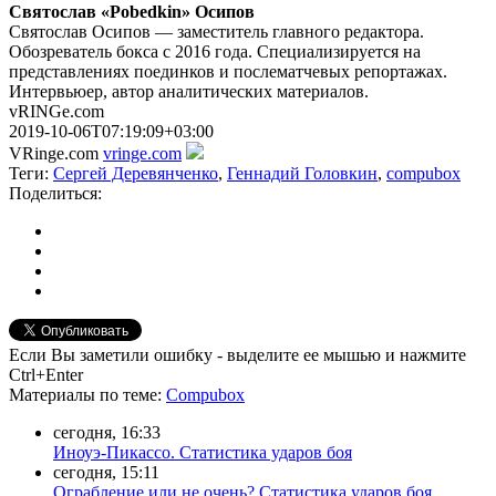
Святослав «Pobedkin» Осипов
Святослав Осипов — заместитель главного редактора.
Обозреватель бокса с 2016 года. Специализируется на
представлениях поединков и послематчевых репортажах.
Интервьюер, автор аналитических материалов.
vRINGe.com
2019-10-06T07:19:09+03:00
VRinge.com
vringe.com
Теги:
Сергей Деревянченко
,
Геннадий Головкин
,
compubox
Поделиться:
Если Вы заметили ошибку - выделите ее мышью и нажмите
Ctrl+Enter
Материалы
по теме
:
Compubox
сегодня, 16:33
Иноуэ-Пикассо. Статистика ударов боя
сегодня, 15:11
Ограбление или не очень? Статистика ударов боя