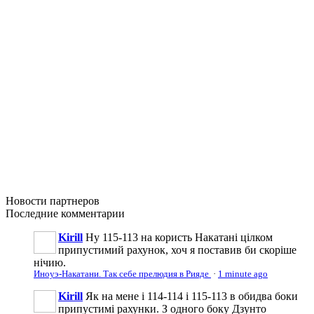
Новости
партнеров
Последние
комментарии
Kirill
Ну 115-113 на користь Накатані цілком
припустимий рахунок, хоч я поставив би скоріше
нічию.
Иноуэ-Накатани. Так себе прелюдия в Рияде
·
1 minute ago
Kirill
Як на мене і 114-114 і 115-113 в обидва боки
припустимі рахунки. З одного боку Дзунто