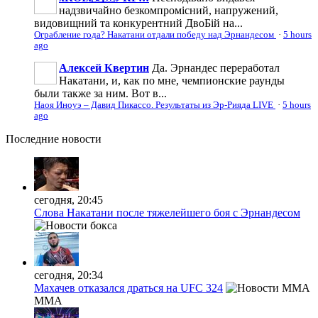
надзвичайно безкомпромісний, напружений,
видовищний та конкурентний ДвоБій на...
Ограбление года? Накатани отдали победу над Эрнандесом
·
5 hours
ago
Алексей Квертин
Да. Эрнандес переработал
Накатани, и, как по мне, чемпионские раунды
были также за ним. Вот в...
Наоя Иноуэ – Давид Пикассо. Результаты из Эр-Рияда LIVE
·
5 hours
ago
Последние
новости
сегодня, 20:45
Слова Накатани после тяжелейшего боя с Эрнандесом
сегодня, 20:34
Махачев отказался драться на UFC 324
MMA