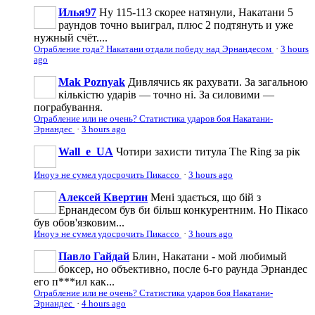
Илья97
Ну 115-113 скорее натянули, Накатани 5
раундов точно выиграл, плюс 2 подтянуть и уже
нужный счёт....
Ограбление года? Накатани отдали победу над Эрнандесом
·
3 hours
ago
Mak Poznyak
Дивлячись як рахувати. За загальною
кількістю ударів — точно ні. За силовими —
пограбування.
Ограбление или не очень? Статистика ударов боя Накатани-
Эрнандес
·
3 hours ago
Wall_e_UA
Чотири захисти титула The Ring за рік
Иноуэ не сумел удосрочить Пикассо
·
3 hours ago
Алексей Квертин
Мені здається, що бій з
Ернандесом був би більш конкурентним. Но Пікасо
був обов'язковим...
Иноуэ не сумел удосрочить Пикассо
·
3 hours ago
Павло Гайдай
Блин, Накатани - мой любимый
боксер, но объективно, после 6-го раунда Эрнандес
его п***ил как...
Ограбление или не очень? Статистика ударов боя Накатани-
Эрнандес
·
4 hours ago