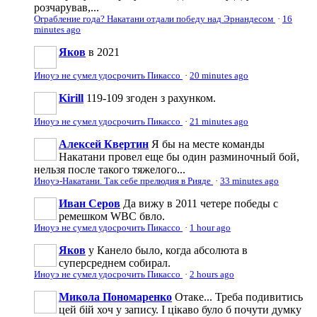
розчарував,...
Ограбление года? Накатани отдали победу над Эрнандесом
·
16
minutes ago
Яков
в 2021
Иноуэ не сумел удосрочить Пикассо
·
20 minutes ago
Kirill
119-109 згоден з рахунком.
Иноуэ не сумел удосрочить Пикассо
·
21 minutes ago
Алексей Квертин
Я бы на месте команды
Накатани провел еще бы один разминочный бой,
нельзя после такого тяжелого...
Иноуэ-Накатани. Так себе прелюдия в Рияде
·
33 minutes ago
Иван Серов
Да вижу в 2011 четере победы с
ремешком WBC бвло.
Иноуэ не сумел удосрочить Пикассо
·
1 hour ago
Яков
у Канело было, когда абсолюта в
суперсреднем собирал.
Иноуэ не сумел удосрочить Пикассо
·
2 hours ago
Микола Пономаренко
Отаке... Треба подивитись
цей бій хоч у запису. І цікаво було б почути думку