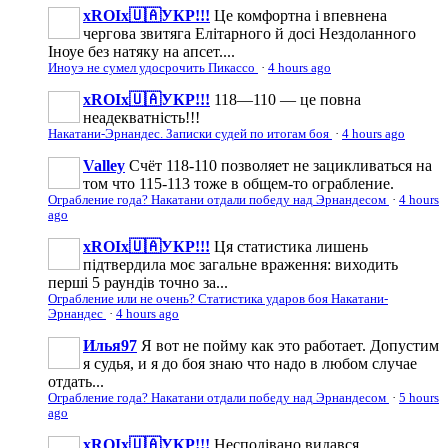
xROIx🇺🇦УКР!!!
Це комфортна і впевнена
чергова звитяга Елітарного й досі Нездоланного
Іноуе без натяку на апсет....
Иноуэ не сумел удосрочить Пикассо
·
4 hours ago
xROIx🇺🇦УКР!!!
118—110 — це повна
неадекватність!!!
Накатани-Эрнандес. Записки судей по итогам боя
·
4 hours ago
Valley
Счёт 118-110 позволяет не зацикливаться на
том что 115-113 тоже в общем-то ограбление.
Ограбление года? Накатани отдали победу над Эрнандесом
·
4 hours
ago
xROIx🇺🇦УКР!!!
Ця статистика лишень
підтвердила моє загальне враження: виходить
перші 5 раундів точно за...
Ограбление или не очень? Статистика ударов боя Накатани-
Эрнандес
·
4 hours ago
Илья97
Я вот не пойму как это работает. Допустим
я судья, и я до боя знаю что надо в любом случае
отдать...
Ограбление года? Накатани отдали победу над Эрнандесом
·
5 hours
ago
xROIx🇺🇦УКР!!!
Несподівано видався