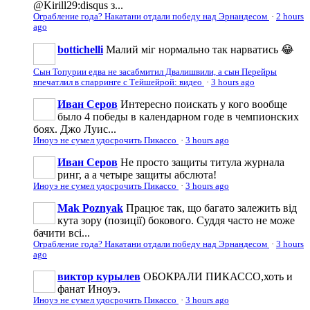
@Kirill29:disqus з...
Ограбление года? Накатани отдали победу над Эрнандесом
·
2 hours
ago
bottichelli
Малий міг нормально так нарватись 😂
Сын Топурии едва не засабмитил Двалишвили, а сын Перейры
впечатлил в спарринге с Тейшейрой: видео
·
3 hours ago
Иван Серов
Интересно поискать у кого вообще
было 4 победы в календарном годе в чемпионских
боях. Джо Луис...
Иноуэ не сумел удосрочить Пикассо
·
3 hours ago
Иван Серов
Не просто защиты титула журнала
ринг, а а четыре защиты абслюта!
Иноуэ не сумел удосрочить Пикассо
·
3 hours ago
Mak Poznyak
Працює так, що багато залежить від
кута зору (позиції) бокового. Суддя часто не може
бачити всі...
Ограбление года? Накатани отдали победу над Эрнандесом
·
3 hours
ago
виктор курылев
ОБОКРАЛИ ПИКАССО,хоть и
фанат Иноуэ.
Иноуэ не сумел удосрочить Пикассо
·
3 hours ago