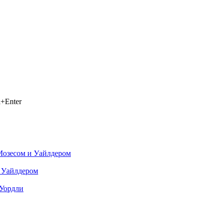
+Enter
Мозесом и Уайлдером
с Уайлдером
 Уордли