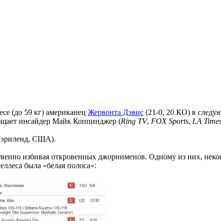
се (до 59 кг) американец
Жервонта Дэвис
(21-0, 20 КО) в следу
общает инсайдер Майк Коппинджер (
Ring TV
,
FOX Sports
,
LA Time
 Мэриленд, США).
ственно избивая откровенных джорнименов. Одному из них, нек
уеллеса была «белая полоса»: