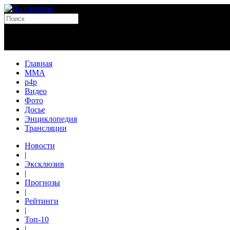
Главная
MMA
p4p
Видео
Фото
Досье
Энциклопедия
Трансляции
Новости
|
Эксклюзив
|
Прогнозы
|
Рейтинги
|
Топ-10
|