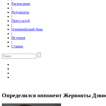
Расписание
|
Результаты
|
Пресс-клуб
|
Олимпийский бокс
|
История
|
Ставки
Определился оппонент Жервонты Дэвис