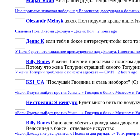
Марат Яхин
Австралиец)) Да.. Тепрь ему до чемпи
Цзю прокомментировал победу над Веласкесом, рассуждал о больших
Olexandr Melnyk
ахххх Пол подумав краще відлетіти
Сильный Пол. Энтони Джошуа – Джейк Пол
·
2 hours ago
Денис К
если тебя в боксе интересует,чтобы кого то 
У Пола будет потенциальное преимущество над Джошуа. Известны н
Billy Bones
У жены Топурии проблемы с поиском адв
Потому что жена Топурии страшней самого Топури
У жены Топурии проблемы с поиском адвоката — СМИ
·
2 hours ago
KSI_UA
"Послушай Гвоздика и ставь наоборот" (С)
«Если Итаума выйдет против Усика…» Гвоздик о боях с Мозесом и 
Не стреляй! Я кенгуру.
Будет много бить по воздуху
«Если Итаума выйдет против Усика…» Гвоздик о боях с Мозесом и 
Billy Bones
Одно дело убегать проходными дворами. 
Велосипед в боксе - отдельное искусство.
«Если Джошуа не расправится с Полом за два раунда…» Топ-тренер 