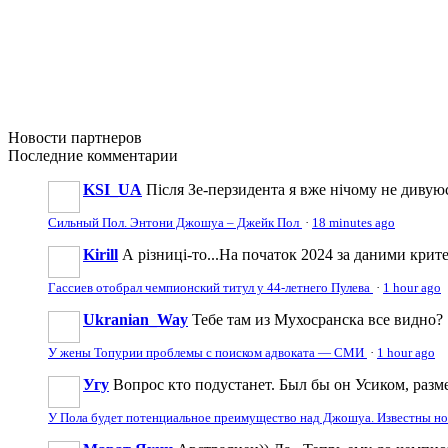
Новости
партнеров
Последние
комментарии
KSI_UA
Після Зе-перзидента я вже нічому не дивую
Сильный Пол. Энтони Джошуа – Джейк Пол
·
18 minutes ago
Kirill
А різниці-то...На початок 2024 за даними крите
Гассиев отобрал чемпионский титул у 44-летнего Пулева
·
1 hour ago
Ukranian_Way
Тебе там из Мухосранска все видно?
У жены Топурии проблемы с поиском адвоката — СМИ
·
1 hour ago
Угу
Вопрос кто подустанет. Был бы он Усиком, разме
У Пола будет потенциальное преимущество над Джошуа. Известны н