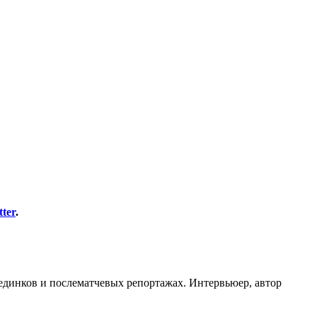
tter
.
оединков и послематчевых репортажах. Интервьюер, автор