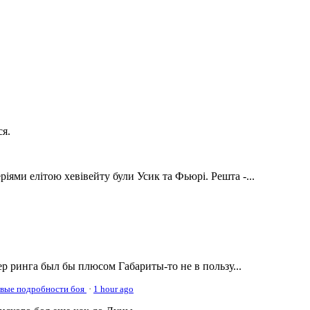
ся.
ріями елітою хевівейту були Усик та Фьюрі. Решта -...
р ринга был бы плюсом Габариты-то не в пользу...
овые подробности боя
·
1 hour ago