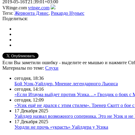
2019-05-16T21:39:01+03:00
VRinge.com
vringe.com
Теги:
Жервонта Дэвис
,
Рикардо Нуньес
Поделиться:
Если Вы заметили ошибку - выделите ее мышью и нажмите Ctrl
Материалы
по теме
:
Слухи
сегодня, 18:36
Бой Усик-Уайлдер. Мнение легендарного Льюиса
сегодня, 14:16
«Если Итаума выйдет против Усика…» Гвоздик о боях с 
сегодня, 12:09
«Усик ещё не дрался с этим стилем». Тренер Скотт о бое 
17 Декабря 2025
Уайлдер назвал возможного соперника. Это не Усик и не
17 Декабря 2025
Уордли не прочь «украсть» Уайлдера у Усика