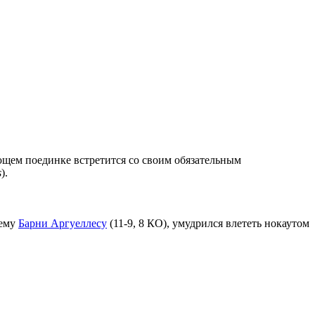
ющем поединке встретится со своим обязательным
s
).
оему
Барни Аргуеллесу
(11-9, 8 КО), умудрился влететь нокаутом