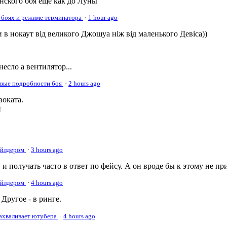
онского боя еще как до Луны
 боях и режиме терминатора
·
1 hour ago
 в нокаут від великого Джошуа ніж від маленького Девіса))
несло а вентилятор...
овые подробности боя
·
2 hours ago
оката.
и
Уайлдером
·
3 hours ago
 и получать часто в ответ по фейсу. А он вроде бы к этому не пр
Уайлдером
·
4 hours ago
Другое - в ринге.
нахваливает ютубера
·
4 hours ago