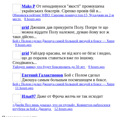
Maks P
От ненадивуюся "якості" промоушена
українських боксерів. Сіренко провів бій в...
Обновился рейтинг WBO: Сиренко покинул топ-15, Чухаджян на 2-м
месте
·
8 hours ago
grid
Джошик дав прикурити Полу. Попри те що
можна віддати Полу належне, думаю йому все ж
таки дійсно...
Бой с Полом сделал Джошуа самой большой звездой в боксе — Хирн
·
9 hours ago
grid
Уайлдер красава, не від кого не бігає і видно,
що до поразок ставиться вже по іншому.
Сподіваюсь...
Уайлдер заявил, что будет боксировать до 50 лет
·
9 hours ago
Евгений Галактионов
Бой с Полом сделал
Джошуа самым большым посмешищем в боксе.
Бой с Полом сделал Джошуа самой большой звездой в боксе — Хирн
·
11 hours ago
Илья97
Даже от Фроча желчь не так исходит
«Джейк Пол лишь доказал, что он глупый». Ковингтон набросился
ютубера за бой с Джошуа
·
12 hours ago