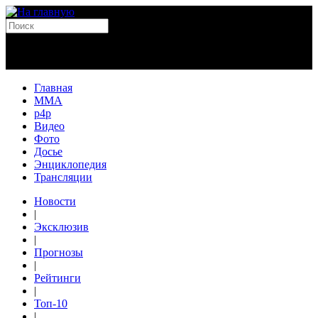
Главная
MMA
p4p
Видео
Фото
Досье
Энциклопедия
Трансляции
Новости
|
Эксклюзив
|
Прогнозы
|
Рейтинги
|
Топ-10
|