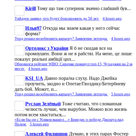
Kirill
Тому що там суперник значно слабший був...
Уайлдер заявил, что будет боксировать до 50 лет
·
4 hours ago
Илья97
Откуда мы знаем какая у него сейчас
форма?
Уорд решил возобновить карьеру? Заявление легенды
·
4 hours ago
Ортодокс з України
Я б не скидав все на
промоушен. Вони ж не в рабстві. На мене, це лише
показує реальні амбіції цих...
Обновился рейтинг WBO: Сиренко покинул топ-15, Чухаджян на 2-м
месте
·
4 hours ago
KSI_UA
Давно пора/на слуху. Надо Джейка
проучить, заодно и Опетае/Гвоздику/Бетербиеву
дать бой. Может, и...
Уорд решил возобновить карьеру? Заявление легенды
·
5 hours ago
Руслан Зелёный
Тоже считаю, что сломанная
челюсть лучше, чем вырубон. Можно всю жизнь
потом всем хвастаться,...
«Если бы он с Усиком вышел…» Бриедис о победе Джошуа над
Полом
·
5 hours ago
Алексей Филиппов
Думаю, в этих парах Фостер