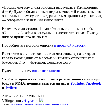
«Прежде чем ему снова разрешат выступать в Калифорнии,
боксёр Пулев обязан явиться перед комиссией и доказать, что
он в дальнейшем будет придерживаться принципа уважения»,
— говорится в заявлении чиновников.
В случае, если сторона Равало будет настаивать на своём —
обвинении боксёра в сексуальных домогательствах, Пулеву
ничего приятного не светит.
Подробнее эта история описана
в прошлой новости
.
В сети тем временем распространяют снимок, на котором
Равало якобы уличают в весьма интимных отношениях с
боксёром. Это — фотошоп, фейковое фото.
Пулев, напомним,
вовсе не холостяк
.
Чтобы не пропустить самые интересные новости из мира
бокса и ММА, подписывайтесь на нас в
Youtube
,
Facebook
и
Twitter
.
2019-03-29T23:23:06+02:00
VRinge.com
vringe.com
Теги:
Кубрат Пулев
,
скандалы
,
криминал