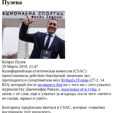
Пулева
Кубрат Пулев
29 Марта 2019, 21:47
Калифорнийская атлетическая комиссия (CSAC)
приостановила действие боксёрской лицензии экс-
претендента в супертяжёлом весе
Кубрата Пулева
(27-1, 14
КО), который после
недавнего боя
ни с того ни с сего ухватил
журналистку Дженнифер Равало,
поцеловал её в губы
, а
затем, с её слов, ещё и ухватил за ягодицы, после чего «ничего
не сказав, заржал и ушёл».
Болгарину предписано явиться в CSAC, которые «серьёзно
восприняли этот инцидент».