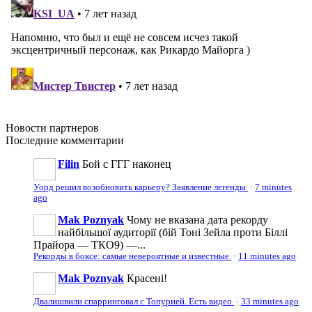
Новости
партнеров
Последние
комментарии
Filin
Бой с ГГГ наконец
Уорд решил возобновить карьеру? Заявление легенды
·
7 minutes
ago
Mak Poznyak
Чому не вказана дата рекорду
найбільшої аудиторії (бій Тоні Зейла проти Біллі
Прайора — ТКО9) —...
Рекорды в боксе: самые невероятные и известные
·
11 minutes ago
Mak Poznyak
Красені!
Двалишвили спарринговал с Топурией. Есть видео
·
33 minutes ago