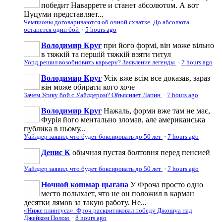
победит Наваррете и станет абсолютом. А вот
Цуцуми представляет...
Чемпионы договариваются об очной схватке. До абсолюта
останется один бой
·
5 hours ago
Володимир Круг
при його формі, він може вільно
в тяжкій та першій тяжкій взяти титул
Уорд решил возобновить карьеру? Заявление легенды
·
7 hours ago
Володимир Круг
Усік вже всім все доказав, зараз
він може обирати кого хоче
Зачем Усику бой с Уайлдером? Объясняет Лапин
·
7 hours ago
Володимир Круг
Нажаль, форми вже там не має,
Фурія його ментально зломав, але американська
публика в ньому...
Уайлдер заявил, что будет боксировать до 50 лет
·
7 hours ago
Денис К
обычная пустая болтовня перед пенсией
Уайлдер заявил, что будет боксировать до 50 лет
·
7 hours ago
Ночной кошмар цыгана
У Фроча просто одно
место полыхает, что не он положил в карман
десятки лямов за такую работу. Не...
«Ниже плинтуса». Фроч раскритиковал победу Джошуа над
Джейком Полом
·
8 hours ago