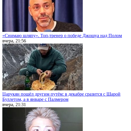
«Снимаю шляпу». Топ-тренер о победе Джошуа над Полом
вчера, 21:56
Царукян пошёл другим путём: в декабре сразится с Шарой
Буллетом, а в январе с Палмером
вчера, 21:31