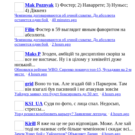
Mak Poznyak
1) Фостер; 2) Наваррете; 3) Нуньєс;
4) Діккенз
Чемпионы договариваются об очной схватке. До абсолюта
останется один бой
·
40 minutes ago
Filin
Фостер в 59 выглядит явным фаворитом на
абсолюта.
Чемпионы договариваются об очной схватке. До абсолюта
останется один бой
·
2 hours ago
Maks P
Згоден, амбіцій та дисципліни скоріш за
все не вистачає. Ну і в цілому у хевівейті дуже
низький...
Обновился рейтинг WBO: Сиренко покинул топ-15, Чухаджян на 2-м
месте
·
4 hours ago
grid
Воно то так. Але згадай бій з Паркером. Там
він взагалі був пасивний і не атакував зовсім
Уайлдер заявил, что будет боксировать до 50 лет
·
4 hours ago
KSI_UA
Судя по фото, с лица спал. Недосып,
стрессы...
Уорд решил возобновить карьеру? Заявление легенды
·
4 hours ago
Kirill
Я вже на це не раз відповідав. Може. Але хай
тоді не називає себе більше чемпіоном і скидає всі...
Зачем Усику бой с Уайлдером? Объясняет Лапин
·
4 hours ago