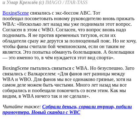
и Умар Кремлёв (с)
IMAGO / ITAR-TASS
BoxingScene
связались с экс-боссом АВС. Тот
пообещал посоветовать новому руководителю вновь прижать
WBA: «Несколько лет назад мы уже поднимали этот вопрос.
Согласен в этом с WBO. Согласен, что вопрос вновь надо
поднимать. Я не против временных титулов, если их
обладатели сразу же дерутся за полноценный пояс. Но не хочу,
чтобы фаны считали бой чемпионским, если он таким не
является. Это попытка обмануть болельщиков. А болельщики
— это именно то, в чём нуждается этот вид спорта».
BoxingScene пытались связаться с WBA. Но безуспешно. Зато
связались с Валкарселем: «Для фанов нет разницы между
WBA и WBO. Для фанов мы все одинаково грязные, хотя на
самом деле можем быть чистыми. Много лет назад мы все
собирались и пообещали покончить со всем этим. Как мы
видим, в WBA ничего так и не сделали».
Читайте также:
Собрали деньги, сорвали турнир, побили
промоутера. Новый скандал с WBC