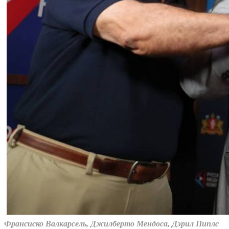
Франсиско Валкарсель, Джилберто Мендоса, Дэрил Пиплс