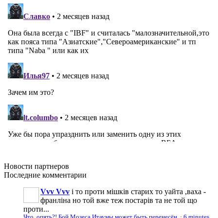
Новости
партнеров
Последние
комментарии
Vvv Vvv
і то проти мішків старих то уайта ,ваха -
франліна но той вже теж постарів та не той що
проти...
Что, опять?! Бой Мозеса Итаумы может быть перенесён
·
6 minutes