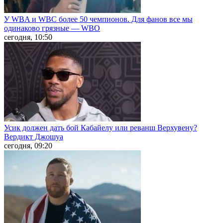
У WBA и WBC более 50 чемпионов. Для фанов все мы
одинаково грязные — WBO
сегодня, 10:50
Усик должен дать бой Кабайелу или реванш Верхувену?
Вердикт Джошуа
сегодня, 09:20