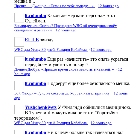
мешка и...
Пренга — Джошуа: «Если я по тебе попаду…»
·
12 hours ago
lt.columbo
Какой же мерзкий персонаж этот
Сулейман.
Бенавидес или Опетая? Президент WBC об очередном своём
скандальном решении
·
12 hours ago
EL LE
звизду
WBC дал Усику 30 дней. Реакция Кабайела
·
12 hours ago
lt.columbo
Еще раз «зачистить» это опять усраться
перед боем и улететь в нокаут?
Дэниел Дюбуа: «Пришло время снова зачистить хэвивейт»
·
12
hours ago
lt.columbo
Подберут еще более безопасного мешка.
Бой Фьюри – Руис не состоится. Уоррен назвал причину
·
12 hours
ago
Yushchenkivets
У Фінляндії обійшлися медициною.
В Туреччині можуть використати "боротьбу з
тероризмом".
WBC дал Усику 30 дней. Реакция Кабайела
·
12 hours ago
lt.columbo
Ни к чему больше так издеваться над