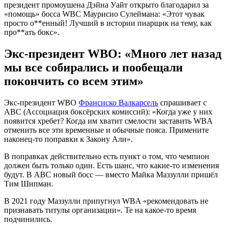
президент промоушена Дэйна Уайт открыто благодарил за
«помощь» босса WBC Маурисио Сулеймана: «Этот чувак
просто о**енный! Лучший в истории пиарщик на тему, как
про**ать бокс».
Экс-президент
WBO
: «Много лет назад
мы все собирались и пообещали
покончить со всем этим»
Экс-президент WBO
Франсиско Валкарсель
спрашивает с
АВС (Ассоциация боксёрских комиссий): «Когда уже у них
появится хребет? Когда им хватит смелости заставить WBA
отменить все эти временные и обычные пояса. Примените
наконец-то поправки к Закону Али».
В поправках действительно есть пункт о том, что чемпион
должен быть только один. Есть шанс, что какие-то изменения
будут. В АВС новый босс — вместо Майка Маззулли пришёл
Тим Шипман.
В 2021 году Маззулли припугнул WBA «рекомендовать не
признавать титулы организации». Те на какое-то время
подчинились.