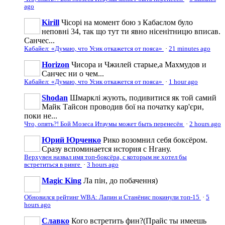
ago
Kirill
Чісорі на момент бою з Кабаєлом було
неповні 34, так що тут ти явно нісенітницю вписав.
Санчес...
Кабайел: «Думаю, что Усик откажется от пояса»
·
21 minutes ago
Horizon
Чисора и Чжилей старые,а Махмудов и
Санчес ни о чем...
Кабайел: «Думаю, что Усик откажется от пояса»
·
1 hour ago
Shodan
Шмарклі жують, подивитися як той самий
Майк Тайсон проводив бої на початку кар'єри,
поки не...
Что, опять?! Бой Мозеса Итаумы может быть перенесён
·
2 hours ago
Юрий Юрченко
Рико возомнил себя боксёром.
Сразу вспоминается история с Нгану.
Верхувен назвал имя топ-боксёра, с которым не хотел бы
встретиться в ринге
·
3 hours ago
Magic King
Ла пін, до побачення)
Обновился рейтинг WBA: Лапин и Станёнис покинули топ-15
·
5
hours ago
Славко
Кого встретить фин?(Прайс ты имеешь