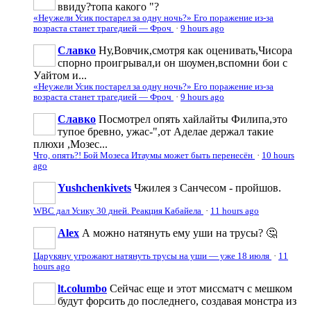
ввиду?топа какого "?
«Неужели Усик постарел за одну ночь?» Его поражение из-за
возраста станет трагедией — Фроч
·
9 hours ago
Славко
Ну,Вовчик,смотря как оценивать,Чисора
спорно проигрывал,и он шоумен,вспомни бои с
Уайтом и...
«Неужели Усик постарел за одну ночь?» Его поражение из-за
возраста станет трагедией — Фроч
·
9 hours ago
Славко
Посмотрел опять хайлайты Филипа,это
тупое бревно, ужас-",от Аделае держал такие
плюхи ,Мозес...
Что, опять?! Бой Мозеса Итаумы может быть перенесён
·
10 hours
ago
Yushchenkivets
Чжилея з Санчесом - пройшов.
WBC дал Усику 30 дней. Реакция Кабайела
·
11 hours ago
Аlеx
А можно натянуть ему уши на трусы? 🤔
Царукяну угрожают натянуть трусы на уши — уже 18 июля
·
11
hours ago
lt.columbo
Сейчас еще и этот миссматч с мешком
будут форсить до последнего, создавая монстра из