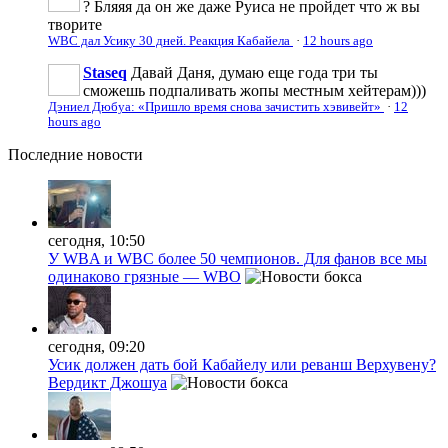
? Бляяя да он же даже Руиса не пройдет что ж вы
творите
WBC дал Усику 30 дней. Реакция Кабайела
·
12 hours ago
Staseq
Давай Даня, думаю еще года три ты
сможешь подпаливать жопы местным хейтерам)))
Дэниел Дюбуа: «Пришло время снова зачистить хэвивейт»
·
12
hours ago
Последние
новости
сегодня, 10:50
У WBA и WBC более 50 чемпионов. Для фанов все мы
одинаково грязные — WBO
сегодня, 09:20
Усик должен дать бой Кабайелу или реванш Верхувену?
Вердикт Джошуа