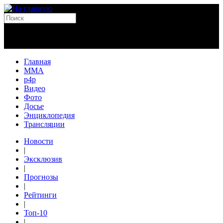
Главная
MMA
p4p
Видео
Фото
Досье
Энциклопедия
Трансляции
Новости
|
Эксклюзив
|
Прогнозы
|
Рейтинги
|
Топ-10
|