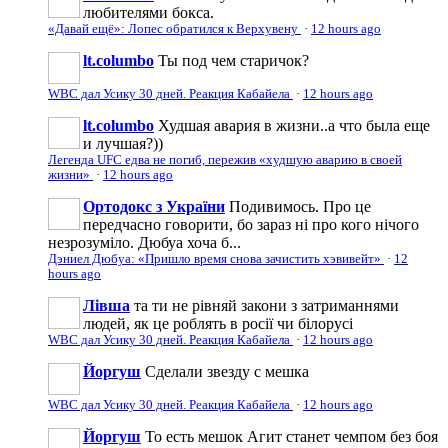
любителями бокса.
«Давай ещё»: Лопес обратился к Верхувену
·
12 hours ago
lt.columbo
Ты под чем старичок?
WBC дал Усику 30 дней. Реакция Кабайела
·
12 hours ago
lt.columbo
Худшая авария в жизни..а что была еще
и лучшая?))
Легенда UFC едва не погиб, пережив «худшую аварию в своей
жизни»
·
12 hours ago
Ортодокс з України
Подивимось. Про це
передчасно говорити, бо зараз ні про кого нічого
незрозуміло. Дюбуа хоча б...
Дэниел Дюбуа: «Пришло время снова зачистить хэвивейт»
·
12
hours ago
Лівша
та ти не рівняй закони з затриманнями
людей, як це роблять в росії чи білорусі
WBC дал Усику 30 дней. Реакция Кабайела
·
12 hours ago
Йоргуш
Сделали звезду с мешка
WBC дал Усику 30 дней. Реакция Кабайела
·
12 hours ago
Йоргуш
То есть мешок Агит станет чемпом без боя