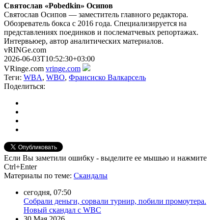
Святослав «Pobedkin» Осипов
Святослав Осипов — заместитель главного редактора.
Обозреватель бокса с 2016 года. Специализируется на
представлениях поединков и послематчевых репортажах.
Интервьюер, автор аналитических материалов.
vRINGe.com
2026-06-03T10:52:30+03:00
VRinge.com
vringe.com
Теги:
WBA
,
WBO
,
Франсиско Валкарсель
Поделиться:
Если Вы заметили ошибку - выделите ее мышью и нажмите
Ctrl+Enter
Материалы
по теме
:
Скандалы
сегодня, 07:50
Собрали деньги, сорвали турнир, побили промоутера.
Новый скандал с WBC
30 Мая 2026