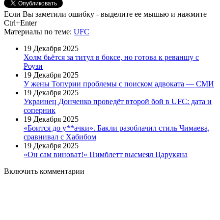
Если Вы заметили ошибку - выделите ее мышью и нажмите
Ctrl+Enter
Материалы
по теме
:
UFC
19 Декабря 2025
Холм бьётся за титул в боксе, но готова к реваншу с
Роузи
19 Декабря 2025
У жены Топурии проблемы с поиском адвоката — СМИ
19 Декабря 2025
Украинец Донченко проведёт второй бой в UFC: дата и
соперник
19 Декабря 2025
«Боится до у**ачки». Бакли разоблачил стиль Чимаева,
сравнивал с Хабибом
19 Декабря 2025
«Он сам виноват!» Пимблетт высмеял Царукяна
Включить комментарии