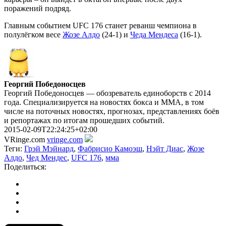
поражений подряд.
Главным событием UFC 176 станет реванш чемпиона в
полулёгком весе
Жозе Алдо
(24-1) и
Чеда Мендеса
(16-1).
Георгий Победоносцев
Георгий Победоносцев — обозреватель единоборств с 2014
года. Специализируется на новостях бокса и ММА, в том
числе на поточных новостях, прогнозах, представлениях боёв
и репортажах по итогам прошедших событий.
2015-02-09T22:24:25+02:00
VRinge.com
vringe.com
Теги:
Грэй Мэйнард
,
Фабрисио Камоэш
,
Нэйт Диас
,
Жозе
Алдо
,
Чед Мендес
,
UFC 176
,
мма
Поделиться: