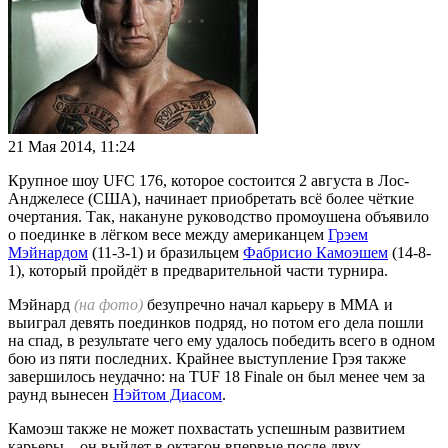
21 Мая 2014, 11:24
Крупное шоу UFC 176, которое состоится 2 августа в Лос-
Анджелесе (США), начинает приобретать всё более чёткие
очертания. Так, накануне руководство промоушена объявило
о поединке в лёгком весе между американцем
Грэем
Мэйнардом
(11-3-1) и бразильцем
Фабрисио Камоэшем
(14-8-
1), который пройдёт в предварительной части турнира.
Мэйнард
(на фото)
безупречно начал карьеру в ММА и
выиграл девять поединков подряд, но потом его дела пошли
на спад, в результате чего ему удалось победить всего в одном
бою из пяти последних. Крайнее выступление Грэя также
завершилось неудачно: на TUF 18 Finale он был менее чем за
раунд вынесен
Нэйтом Диасом
.
Камоэш также не может похвастать успешным развитием
карьеры – он выйдет в октагон впервые после двух