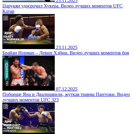
23.11.2025
Царукян удосрочил Хукера. Видео лучших моментов UFC
Катар
23.11.2025
Брайан Норман – Девин Хэйни. Видео лучших моментов боя
07.12.2025
Побоище Яна и Двалишвили, жуткая травма Пантожи. Видео
лучших моментов UFC 323