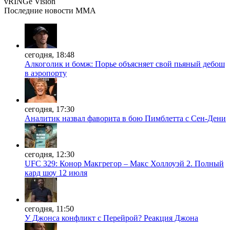
vRINGe
Vision
Последние
новости MMA
сегодня, 18:48
Алкоголик и бомж: Порье объясняет свой пьяный дебош
в аэропорту
сегодня, 17:30
Аналитик назвал фаворита в бою Пимблетта с Сен-Дени
сегодня, 12:30
UFC 329: Конор Макгрегор – Макс Холлоуэй 2. Полный
кард шоу 12 июля
сегодня, 11:50
У Джонса конфликт с Перейрой? Реакция Джона