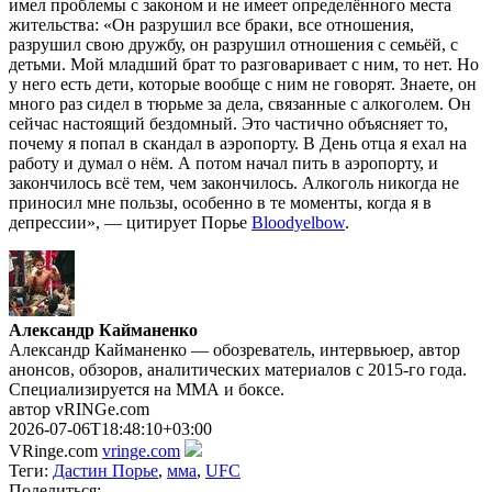
имел проблемы с законом и не имеет определённого места
жительства: «Он разрушил все браки, все отношения,
разрушил свою дружбу, он разрушил отношения с семьёй, с
детьми. Мой младший брат то разговаривает с ним, то нет. Но
у него есть дети, которые вообще с ним не говорят. Знаете, он
много раз сидел в тюрьме за дела, связанные с алкоголем. Он
сейчас настоящий бездомный. Это частично объясняет то,
почему я попал в скандал в аэропорту. В День отца я ехал на
работу и думал о нём. А потом начал пить в аэропорту, и
закончилось всё тем, чем закончилось. Алкоголь никогда не
приносил мне пользы, особенно в те моменты, когда я в
депрессии», — цитирует Порье
Bloodyelbow
.
Александр Кайманенко
Александр Кайманенко — обозреватель, интервьюер, автор
анонсов, обзоров, аналитических материалов с 2015-го года.
Специализируется на ММА и боксе.
автор vRINGe.com
2026-07-06T18:48:10+03:00
VRinge.com
vringe.com
Теги:
Дастин Порье
,
мма
,
UFC
Поделиться: