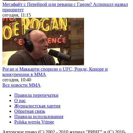
Мегафайт с Перейрой или реванш с Ганом? Аспиналл назвал
приоритет
сегодня, 11:15
Роган и Маккарти спорили о UFC, Ронде, Коноре и
конкуренции в ММА
сегодня, 10:40
Все новости MMA
Правила перепечатки
О нас
Журналистская хартия
Обратная связь
Правила использования
Polska wersja Vringe
Авторское право (С) 2002 - 2010 журнал "РИНГ" и (С) 2010-