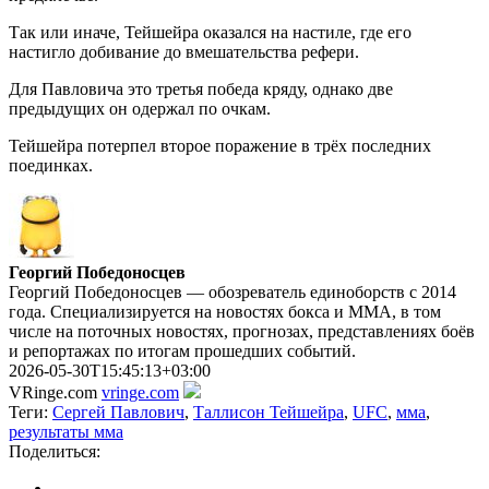
Так или иначе, Тейшейра оказался на настиле, где его
настигло добивание до вмешательства рефери.
Для Павловича это третья победа кряду, однако две
предыдущих он одержал по очкам.
Тейшейра потерпел второе поражение в трёх последних
поединках.
Георгий Победоносцев
Георгий Победоносцев — обозреватель единоборств с 2014
года. Специализируется на новостях бокса и ММА, в том
числе на поточных новостях, прогнозах, представлениях боёв
и репортажах по итогам прошедших событий.
2026-05-30T15:45:13+03:00
VRinge.com
vringe.com
Теги:
Сергей Павлович
,
Таллисон Тейшейра
,
UFC
,
мма
,
результаты мма
Поделиться: