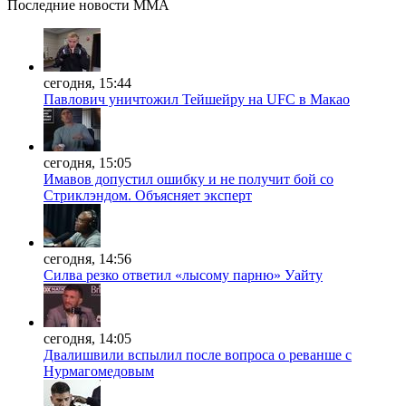
Последние
новости MMA
сегодня, 15:44
Павлович уничтожил Тейшейру на UFC в Макао
сегодня, 15:05
Имавов допустил ошибку и не получит бой со
Стриклэндом. Объясняет эксперт
сегодня, 14:56
Силва резко ответил «лысому парню» Уайту
сегодня, 14:05
Двалишвили вспылил после вопроса о реванше с
Нурмагомедовым