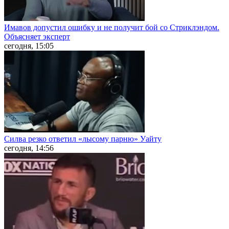
Имавов допустил ошибку и не получит бой со Стриклэндом.
Объясняет эксперт
сегодня, 15:05
Силва резко ответил «лысому парню» Уайту
сегодня, 14:56