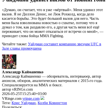
«Думаю, он считает, что я уже «мёртвый». Меня удивил этот
вызов. Я не Диллон Денис, не Люк Рохколд, когда дело
касается борьбы. Это будет большой вызов для него. Часть
меня была взволнована новостью о схватке, потому что я
думал о том, как раздавлю его, а другая часть меня всё ещё
переживает, что он может отказаться от встречи со мной», —
приводит слова бойца MMA Fighting.
Читайте также:
Уайдман составит компанию звездам UFC в
Зале славы промоушена
Александр Кайманенко
Александр Кайманенко — обозреватель, интервьюер, автор
анонсов, обзоров, аналитических материалов с 2015-го года.
Специализируется на ММА и боксе.
автор vRINGe.com
2026-05-25T15:25:40+03:00
VRinge.com
vringe.com
Теги:
Крис Уайдман
,
Колби Ковингтон
Поделиться: