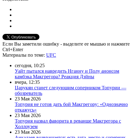
Если Вы заметили ошибку - выделите ее мышью и нажмите
Ctrl+Enter
Материалы
по теме
:
UFC
сегодня, 10:25
Уайт пытался навредить Нганну и Полу анонсом
камбэка Макгрегора? Реакция Дэйны
вчера, 12:35
Царукян станет следующим соперником Топурии —
обозреватель
23 Мая 2026
Топурия не готов дать бой Макгрегору: «Однозначно
откажусь»
23 Мая 2026
Топурия назвал фаворита в реванше Макгрегора с
Холлоуэем
23 Мая 2026
Анкалаев возвращается: есть дата, место и соперник