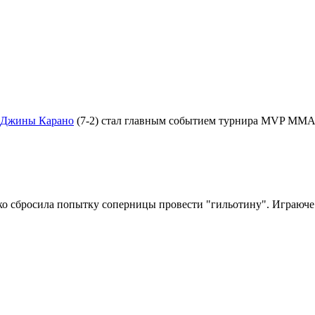
Джины Карано
(7-2) стал главным событием турнира МVP ММА
гко сбросила попытку соперницы провести "гильотину". Играюче