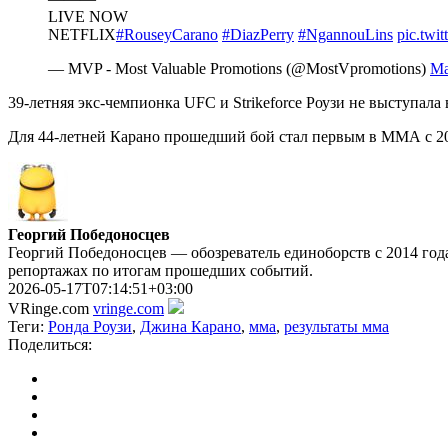
LIVE NOW
NETFLIX
#RouseyCarano
#DiazPerry
#NgannouLins
pic.twi
— MVP - Most Valuable Promotions (@MostVpromotions)
Ma
39-летняя экс-чемпионка UFC и Strikeforce Роузи не выступал
Для 44-летней Карано прошедший бой стал первым в ММА с 200
Георгий Победоносцев
Георгий Победоносцев — обозреватель единоборств с 2014 года
репортажах по итогам прошедших событий.
2026-05-17T07:14:51+03:00
VRinge.com
vringe.com
Теги:
Ронда Роузи
,
Джина Карано
,
мма
,
результаты мма
Поделиться: