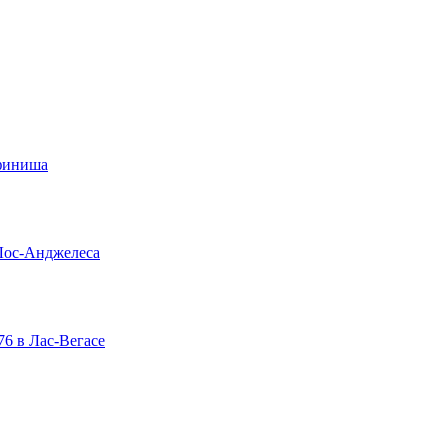
 финиша
Лос-Анджелеса
76 в Лас-Вегасе