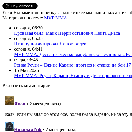
Если Вы заметили ошибку - выделите ее мышью и нажмите Ctrl
Материалы
по теме
:
MVP MMA
сегодня, 06:30
Кровавая баня. Майк Перри остановил Нейта Диаса
сегодня, 05:35
Нганну нокаутировал Линса: видео
сегодня, 04:41
MVP MMA. Деспанье жёстко вырубил экс-чемпиона UFC 
вчера, 06:45
Ронда Роузи – Джина Карано: прогноз и ставки на бой 17
15 Мая 2026
MVP ММА. Роузи, Карано, Нганну и Диас прошли взвеш
Включить комментарии