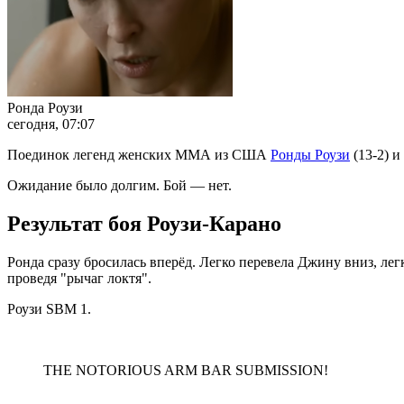
Ронда Роузи
сегодня, 07:07
Поединок легенд женских ММА из США
Ронды Роузи
(13-2) и
Ожидание было долгим. Бой — нет.
Результат боя Роузи-Карано
Ронда сразу бросилась вперёд. Легко перевела Джину вниз, ле
проведя "рычаг локтя".
Роузи SBМ 1.
THE NOTORIOUS ARM BAR SUBMISSION!
———