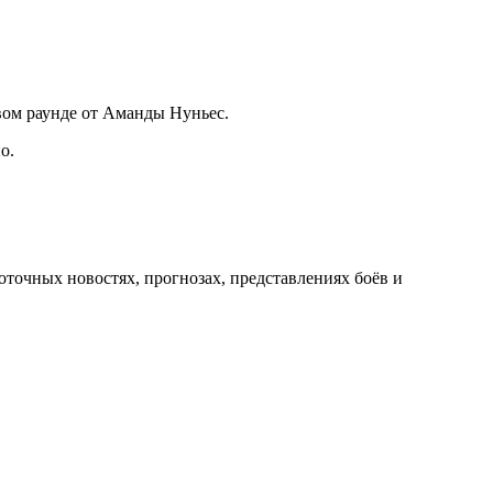
рвом раунде от Аманды Нуньес.
о.
оточных новостях, прогнозах, представлениях боёв и