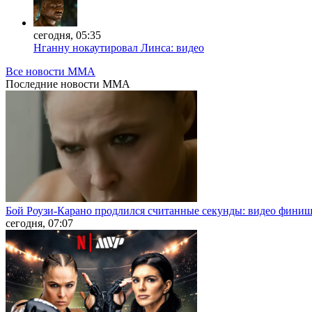
сегодня, 05:35
Нганну нокаутировал Линса: видео
Все новости MMA
Последние
новости MMA
Бой Роузи-Карано продлился считанные секунды: видео фини
сегодня, 07:07