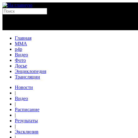
Главная
MMA
p4p
Видео
Фото
Досье
Энциклопедия
Трансляции
Новости
|
Видео
|
Расписание
|
Результаты
|
Эксклюзив
|