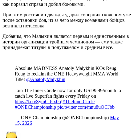
как поразил справа и добил боковыми.
При этом россиянин дважды ударил соперника коленом уже
после остановки боя, из-за чего между командами бойцов
возникла потасовка.
Добавим, что Малыхин является первым и единственным в
истории организации тройным чемпионом — ему также
принадлежат титулы в полутяжёлом и среднем весе.
Absolute MADNESS Anatoly Malykhin KOs Reug
Reug to reclaim the ONE Heavyweight MMA World
Title!
@AnatolyMalykhin
Join The Inner Circle now for only USD9.99/month to
catch live Superfan fights every Friday on
https://t.co/SymCf6lx05
!
#TheInnerCircle
#ONEChampionship
pic.twitter.com/mnu8uOCJbb
— ONE Championship (@ONEChampionship)
May
15, 2026