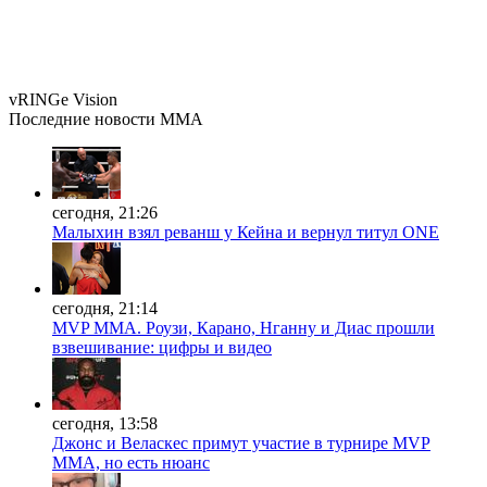
vRINGe
Vision
Последние
новости MMA
сегодня, 21:26
Малыхин взял реванш у Кейна и вернул титул ONE
сегодня, 21:14
MVP ММА. Роузи, Карано, Нганну и Диас прошли
взвешивание: цифры и видео
сегодня, 13:58
Джонс и Веласкес примут участие в турнире MVP
MMA, но есть нюанс