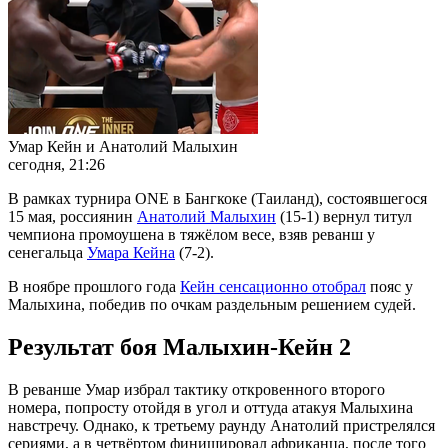
Умар Кейн и Анатолий Малыхин
сегодня, 21:26
В рамках турнира ONE в Бангкоке (Таиланд), состоявшегося
15 мая, россиянин
Анатолий Малыхин
(15-1) вернул титул
чемпиона промоушена в тяжёлом весе, взяв реванш у
сенегальца
Умара Кейна
(7-2).
В ноябре прошлого года
Кейн сенсационно отобрал
пояс у
Малыхина, победив по очкам раздельным решением судей.
Результат боя Малыхин-Кейн 2
В реванше Умар избрал тактику откровенного второго
номера, попросту отойдя в угол и оттуда атакуя Малыхина
навстречу. Однако, к третьему раунду Анатолий пристрелялся
сериями, а в четвёртом финишировал африканца, после того