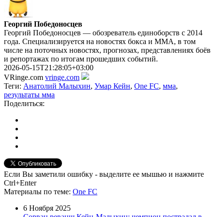
Георгий Победоносцев
Георгий Победоносцев — обозреватель единоборств с 2014
года. Специализируется на новостях бокса и ММА, в том
числе на поточных новостях, прогнозах, представлениях боёв
и репортажах по итогам прошедших событий.
2026-05-15T21:28:05+03:00
VRinge.com
vringe.com
Теги:
Анатолий Малыхин
,
Умар Кейн
,
One FC
,
мма
,
результаты мма
Поделиться:
Если Вы заметили ошибку - выделите ее мышью и нажмите
Ctrl+Enter
Материалы
по теме
:
One FC
6 Ноября 2025
Сорван реванш Кейн-Малыхин: чемпион пострадал в