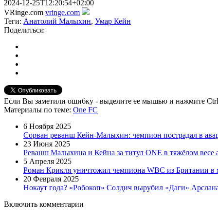
2024-12-25T12:20:54+02:00
VRinge.com
vringe.com
Теги:
Анатолий Малыхин
,
Умар Кейн
Поделиться:
Если Вы заметили ошибку - выделите ее мышью и нажмите Ctrl
Материалы
по теме
:
One FC
6 Ноября 2025
Сорван реванш Кейн-Малыхин: чемпион пострадал в ава
23 Июня 2025
Реванш Малыхина и Кейна за титул ONE в тяжёлом весе
5 Апреля 2025
Роман Крикля уничтожил чемпиона WBC из Британии в м
20 Февраля 2025
Нокаут года? «Робокоп» Солдич вырубил «Даги» Арслана
Включить комментарии