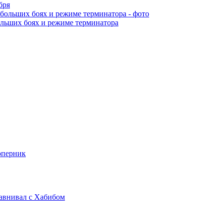
бря
ольших боях и режиме терминатора
оперник
равнивал с Хабибом