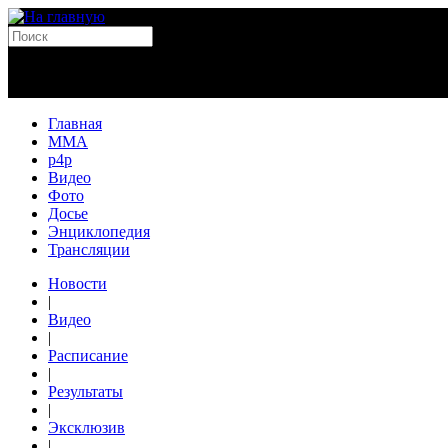
Главная
MMA
p4p
Видео
Фото
Досье
Энциклопедия
Трансляции
Новости
|
Видео
|
Расписание
|
Результаты
|
Эксклюзив
|