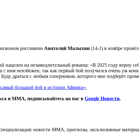
ивизионов россиянин
Анатолий Малыхин
(14-1) в ноябре провё
й нацелен на незамедлительный реванш: «В 2025 году верну себе 
ш с ним неизбежен, так как первый бой получился очень уж кон
. Буду драться с любым соперником, которого мне подберёт пром
«самый большой бой в истории Африки»
.
окса и ММА, подписывайтесь на нас в
Google Новости
.
Специализация: новости ММА, прогнозы, эксклюзивные материа