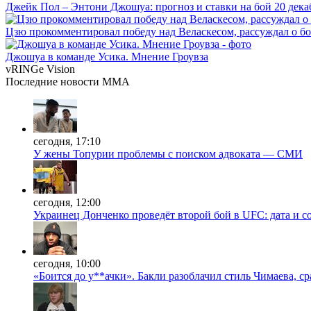
Джейк Пол – Энтони Джошуа: прогноз и ставки на бой 20 дека
Цзю прокомментировал победу над Веласкесом, рассуждал о б
Джошуа в команде Усика. Мнение Гроувза
vRINGe
Vision
Последние
новости MMA
сегодня, 17:10
У жены Топурии проблемы с поиском адвоката — СМИ
сегодня, 12:00
Украинец Донченко проведёт второй бой в UFC: дата и с
сегодня, 10:00
«Боится до у**ачки». Бакли разоблачил стиль Чимаева, с