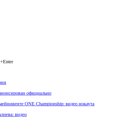
+Enter
рии
 анонсирован официально
ейнивенте ONE Championship: видео нокаута
лиева: видео