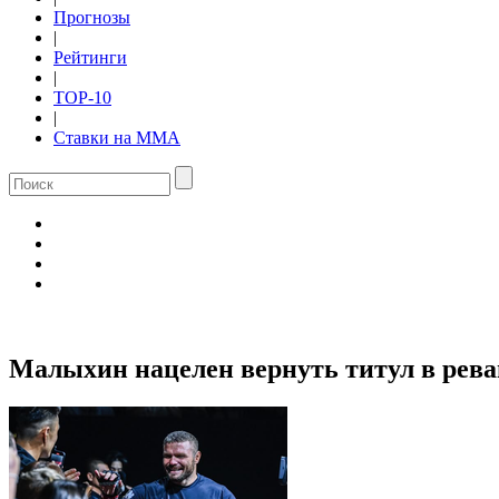
Прогнозы
|
Рейтинги
|
TOP-10
|
Ставки на ММА
Малыхин нацелен вернуть титул в рева