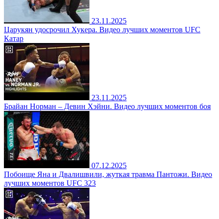
23.11.2025
Царукян удосрочил Хукера. Видео лучших моментов UFC
Катар
23.11.2025
Брайан Норман – Девин Хэйни. Видео лучших моментов боя
07.12.2025
Побоище Яна и Двалишвили, жуткая травма Пантожи. Видео
лучших моментов UFC 323