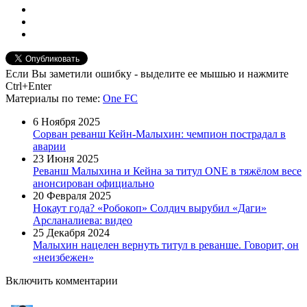
Если Вы заметили ошибку - выделите ее мышью и нажмите
Ctrl+Enter
Материалы
по теме
:
One FC
6 Ноября 2025
Сорван реванш Кейн-Малыхин: чемпион пострадал в
аварии
23 Июня 2025
Реванш Малыхина и Кейна за титул ONE в тяжёлом весе
анонсирован официально
20 Февраля 2025
Нокаут года? «Робокоп» Солдич вырубил «Даги»
Арсланалиева: видео
25 Декабря 2024
Малыхин нацелен вернуть титул в реванше. Говорит, он
«неизбежен»
Включить комментарии