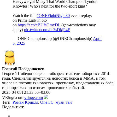
Heavyweight Muay Thai World Champion Lyndon
Knowles! Who's next for the two-sport king?
Watch the full
#ONEFightNight30
event replay:
on Prime Link in bio
on
https://t.co/eBUfsOmxDL
(geo-restrictions may
apply)
pic.twitter.com/de3sDkjP4F
— ONE Championship (@ONEChampionship)
April
5, 2025
Георгий Победоносцев
Георгий Победоносцев — обозреватель единоборств с 2014
года. Специализируется на новостях бокса и ММА, в том
числе на поточных новостях, прогнозах, представлениях боёв
и репортажах по итогам прошедших событий.
2025-04-05T21:33:56+03:00
VRinge.com
vringe.com
Теги:
Роман Крикля
,
One FC
,
муай-тай
Поделиться: