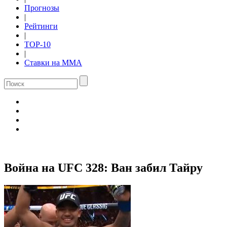
Прогнозы
|
Рейтинги
|
TOP-10
|
Ставки на ММА
Война на UFC 328: Ван забил Тайру