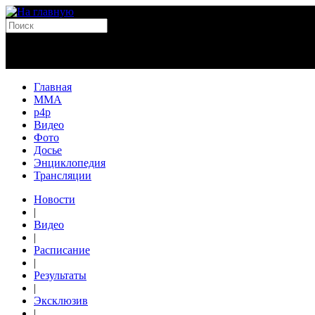
Главная
MMA
p4p
Видео
Фото
Досье
Энциклопедия
Трансляции
Новости
|
Видео
|
Расписание
|
Результаты
|
Эксклюзив
|