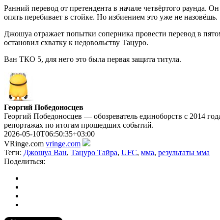
Ранний перевод от претендента в начале четвёртого раунда. О
опять перебивает в стойке. Но избиением это уже не назовёшь.
Джошуа отражает попытки соперника провести перевод в пятом 
остановил схватку к недовольству Тацуро.
Ван ТКО 5, для него это была первая защита титула.
Георгий Победоносцев
Георгий Победоносцев — обозреватель единоборств с 2014 года
репортажах по итогам прошедших событий.
2026-05-10T06:50:35+03:00
VRinge.com
vringe.com
Теги:
Джошуа Ван
,
Тацуро Тайра
,
UFC
,
мма
,
результаты мма
Поделиться: