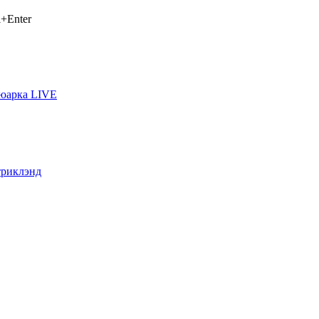
+Enter
ьюарка LIVE
триклэнд