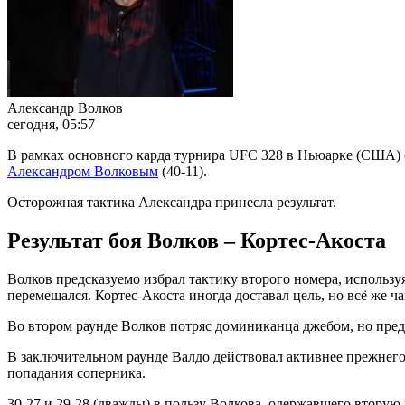
Александр Волков
сегодня, 05:57
В рамках основного карда турнира UFC 328 в Ньюарке (США) с
Александром Волковым
(40-11).
Осторожная тактика Александра принесла результат.
Результат боя Волков – Кортес-Акоста
Волков предсказуемо избрал тактику второго номера, использу
перемещался. Кортес-Акоста иногда доставал цель, но всё же ч
Во втором раунде Волков потряс доминиканца джебом, но предп
В заключительном раунде Валдо действовал активнее прежнего,
попадания соперника.
30-27 и 29-28 (дважды) в пользу Волкова, одержавшего вторую