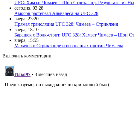
UFC: Хамзат Чимаев – Шон Стриклэнд. Результаты из Н
сегодня, 03:28
Амосов растерзал Альвареса на UFC 328
вчера, 23:20
Прямая трансляция UFC 328: Чимаев – Стриклэнд
вчера, 18:10
Барашек с Волк-стрит. UFC 328: Хамзат Чимаев – Шон С
вчера, 15:55
Махачев о Стриклэнде и его шансах против Чимаева
Включить комментарии