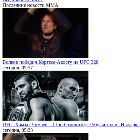
Последние
новости MMA
Волков победил Кортеса-Акосту на UFC 328
сегодня, 05:57
UFC: Хамзат Чимаев – Шон Стриклэнд. Результаты из Ньюарк
сегодня, 05:23