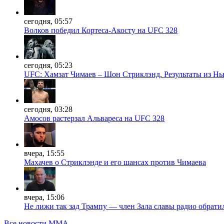
сегодня, 05:57
Волков победил Кортеса-Акосту на UFC 328
сегодня, 05:23
UFC: Хамзат Чимаев – Шон Стриклэнд. Результаты из Н
сегодня, 03:28
Амосов растерзал Альвареса на UFC 328
вчера, 15:55
Махачев о Стриклэнде и его шансах против Чимаева
вчера, 15:06
Не лижи так зад Трампу — член Зала славы радио обрати
Все новости MMA