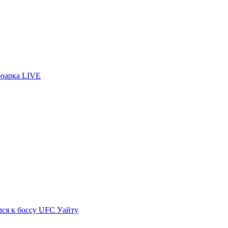
ьюарка LIVE
лся к боссу UFC Уайту