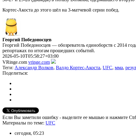
Кортес-Акоста до этого шёл на 3-матчевой серии побед.
Георгий Победоносцев
Георгий Победоносцев — обозреватель единоборств с 2014 года
репортажах по итогам прошедших событий.
2026-05-10T05:58:27+03:00
VRinge.com
vringe.com
Теги:
Александр Волков
,
Валдо Кортес-Акоста
,
UFC
,
мма
,
резу
Поделиться:
Если Вы заметили ошибку - выделите ее мышью и нажмите Ctrl
Материалы
по теме
:
UFC
сегодня, 05:23