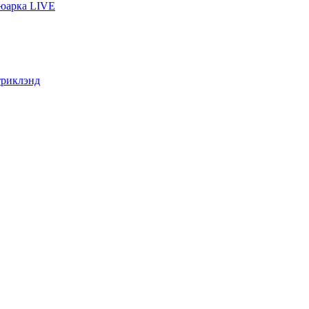
ьюарка LIVE
триклэнд