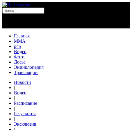
Главная
MMA
p4p
Видео
Фото
Досье
Энциклопедия
Трансляции
Новости
|
Видео
|
Расписание
|
Результаты
|
Эксклюзив
|