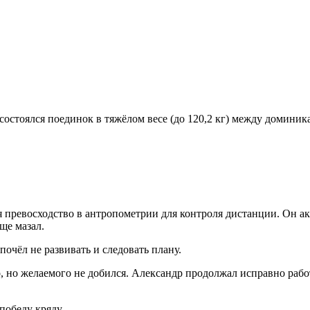
остоялся поединок в тяжёлом весе (до 120,2 кг) между домини
я превосходство в антропометрии для контроля дистанции. Он а
аще мазал.
очёл не развивать и следовать плану.
 но желаемого не добился. Александр продолжал исправно работ
 победу кряду.