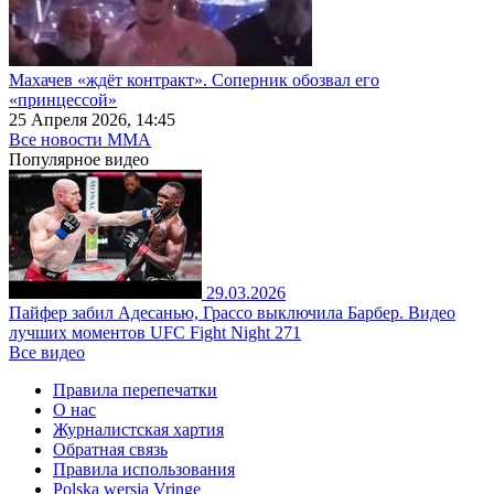
Махачев «ждёт контракт». Соперник обозвал его
«принцессой»
25 Апреля 2026, 14:45
Все новости MMA
Популярное
видео
29.03.2026
Пайфер забил Адесанью, Грассо выключила Барбер. Видео
лучших моментов UFC Fight Night 271
Все видео
Правила перепечатки
О нас
Журналистская хартия
Обратная связь
Правила использования
Polska wersja Vringe