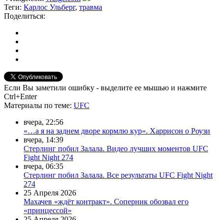
Теги:
Карлос Ульберг
,
травма
Поделиться:
Если Вы заметили ошибку - выделите ее мышью и нажмите
Ctrl+Enter
Материалы
по теме
:
UFC
вчера, 22:56
«…а я на заднем дворе кормлю кур». Харрисон о Роузи
вчера, 14:39
Стерлинг побил Залала. Видео лучших моментов UFC
Fight Night 274
вчера, 06:35
Стерлинг побил Залала. Все результаты UFC Fight Night
274
25 Апреля 2026
Махачев «ждёт контракт». Соперник обозвал его
«принцессой»
25 Апреля 2026