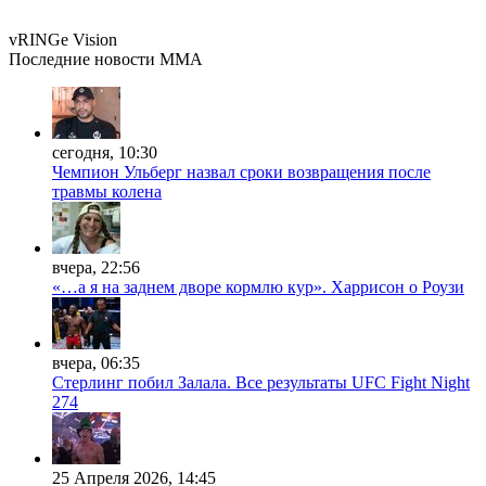
vRINGe
Vision
Последние
новости MMA
сегодня, 10:30
Чемпион Ульберг назвал сроки возвращения после
травмы колена
вчера, 22:56
«…а я на заднем дворе кормлю кур». Харрисон о Роузи
вчера, 06:35
Стерлинг побил Залала. Все результаты UFC Fight Night
274
25 Апреля 2026, 14:45