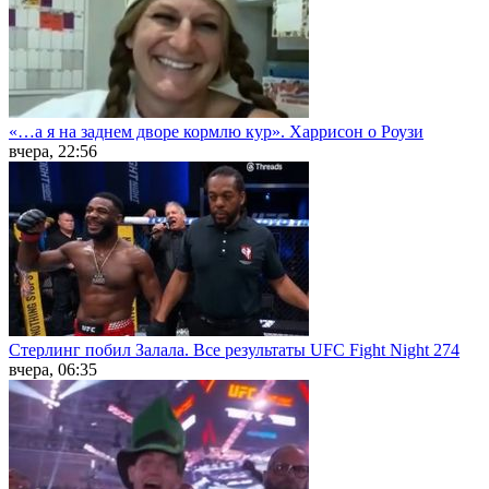
«…а я на заднем дворе кормлю кур». Харрисон о Роузи
вчера, 22:56
Стерлинг побил Залала. Все результаты UFC Fight Night 274
вчера, 06:35