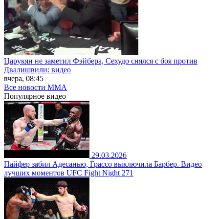
Царукян не заметил Фэйбера, Сехудо снялся с боя против
Двалишвили: видео
вчера, 08:45
Все новости MMA
Популярное
видео
29.03.2026
Пайфер забил Адесанью, Грассо выключила Барбер. Видео
лучших моментов UFC Fight Night 271