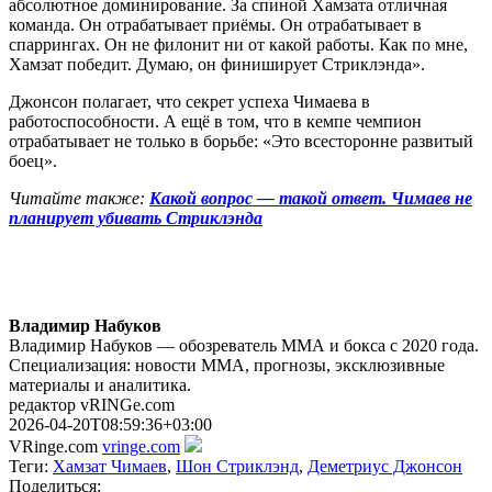
абсолютное доминирование. За спиной Хамзата отличная
команда. Он отрабатывает приёмы. Он отрабатывает в
спаррингах. Он не филонит ни от какой работы. Как по мне,
Хамзат победит. Думаю, он финиширует Стриклэнда».
Джонсон полагает, что секрет успеха Чимаева в
работоспособности. А ещё в том, что в кемпе чемпион
отрабатывает не только в борьбе: «Это всесторонне развитый
боец».
Читайте также:
Какой вопрос — такой ответ. Чимаев не
планирует убивать Стриклэнда
Владимир Набуков
Владимир Набуков — обозреватель ММА и бокса с 2020 года.
Специализация: новости ММА, прогнозы, эксклюзивные
материалы и аналитика.
редактор vRINGe.com
2026-04-20T08:59:36+03:00
VRinge.com
vringe.com
Теги:
Хамзат Чимаев
,
Шон Стриклэнд
,
Деметриус Джонсон
Поделиться: