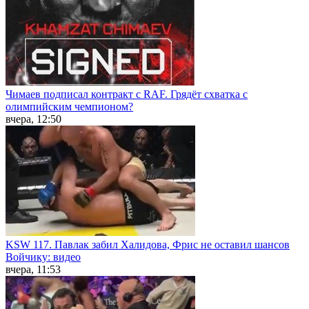
Чимаев подписал контракт с RAF. Грядёт схватка с
олимпийским чемпионом?
вчера, 12:50
KSW 117. Павлак забил Халидова, Фрис не оставил шансов
Войчику: видео
вчера, 11:53