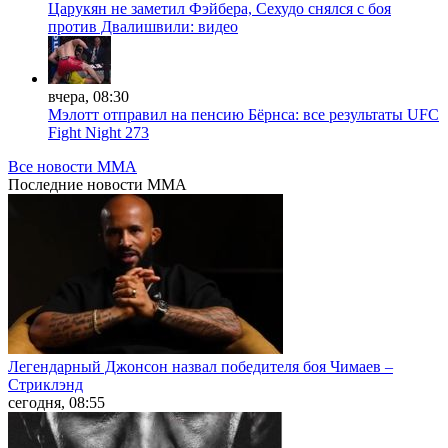
Царукян не заметил Фэйбера, Сехудо снялся с боя
против Двалишвили: видео
вчера, 08:30
Мэлотт отправил на пенсию Бёрнса: все результаты UFC
Fight Night 273
Все новости MMA
Последние
новости MMA
Легендарный Джонсон назвал победителя боя Чимаев –
Стриклэнд
сегодня, 08:55