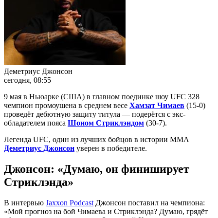
Деметриус Джонсон
сегодня, 08:55
9 мая в Ньюарке (США) в главном поединке шоу UFC 328
чемпион промоушена в среднем весе
Хамзат Чимаев
(15-0)
проведёт дебютную защиту титула — подерётся с экс-
обладателем пояса
Шоном Стриклэндом
(30-7).
Легенда UFC, один из лучших бойцов в истории ММА
Деметриус Джонсон
уверен в победителе.
Джонсон: «Думаю, он финиширует
Стриклэнда»
В интервью
Jaxxon Podcast
Джонсон поставил на чемпиона:
«Мой прогноз на бой Чимаева и Стриклэнда? Думаю, грядёт