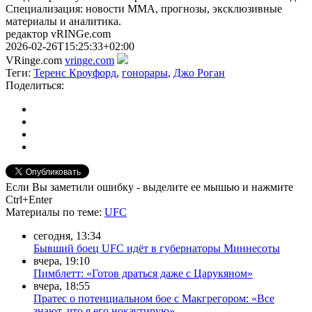
Специализация: новости ММА, прогнозы, эксклюзивные
материалы и аналитика.
редактор vRINGe.com
2026-02-26T15:25:33+02:00
VRinge.com
vringe.com
Теги:
Теренс Кроуфорд
,
гонорары
,
Джо Роган
Поделиться:
Если Вы заметили ошибку - выделите ее мышью и нажмите
Ctrl+Enter
Материалы
по теме
:
UFC
сегодня, 13:34
Бывший боец UFC идёт в губернаторы Миннесоты
вчера, 19:10
Пимблетт: «Готов драться даже с Царукяном»
вчера, 18:55
Пратес о потенциальном бое с Макгрегором: «Все
знают, что я его нокаутирую»