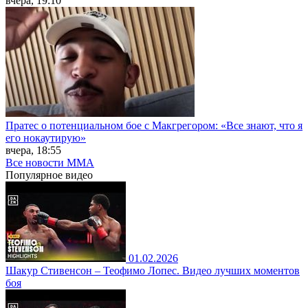
вчера, 19:10
Пратес о потенциальном бое с Макгрегором: «Все знают, что я
его нокаутирую»
вчера, 18:55
Все новости MMA
Популярное
видео
01.02.2026
Шакур Стивенсон – Теофимо Лопес. Видео лучших моментов
боя