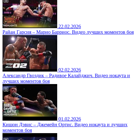
22.02.2026
Райан Гарсия – Марио Барриос. Видео лучших моментов боя
02.02.2026
Александр Гвоздик – Радивое Калайджич. Видео нокаута и
лучших моментов боя
01.02.2026
Кишон Дэвис – Джемейн Ортис. Видео нокаута и лучших
моментов боя