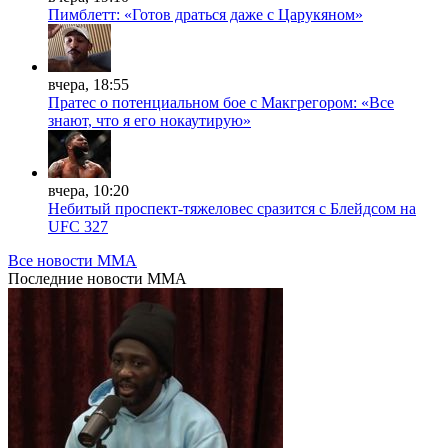
Пимблетт: «Готов драться даже с Царукяном»
вчера, 18:55
Пратес о потенциальном бое с Макгрегором: «Все
знают, что я его нокаутирую»
вчера, 10:20
Небитый проспект-тяжеловес сразится с Блейдсом на
UFC 327
Все новости MMA
Последние
новости MMA