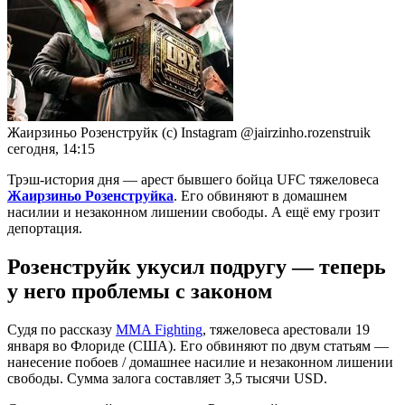
Жаирзиньо Розенструйк (с) Instagram @jairzinho.rozenstruik
сегодня, 14:15
Трэш-история дня — арест бывшего бойца UFC тяжеловеса
Жаирзиньо Розенструйка
. Его обвиняют в домашнем
насилии и незаконном лишении свободы. А ещё ему грозит
депортация.
Розенструйк укусил подругу — теперь
у него проблемы с законом
Судя по рассказу
MMA Fighting
, тяжеловеса арестовали 19
января во Флориде (США). Его обвиняют по двум статьям —
нанесение побоев / домашнее насилие и незаконном лишении
свободы. Сумма залога составляет 3,5 тысячи USD.