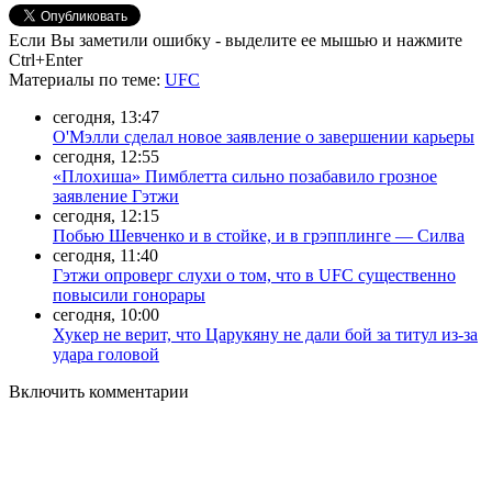
Если Вы заметили ошибку - выделите ее мышью и нажмите
Ctrl+Enter
Материалы
по теме
:
UFC
сегодня, 13:47
О'Мэлли сделал новое заявление о завершении карьеры
сегодня, 12:55
«Плохиша» Пимблетта сильно позабавило грозное
заявление Гэтжи
сегодня, 12:15
Побью Шевченко и в стойке, и в грэпплинге — Силва
сегодня, 11:40
Гэтжи опроверг слухи о том, что в UFC существенно
повысили гонорары
сегодня, 10:00
Хукер не верит, что Царукяну не дали бой за титул из-за
удара головой
Включить комментарии