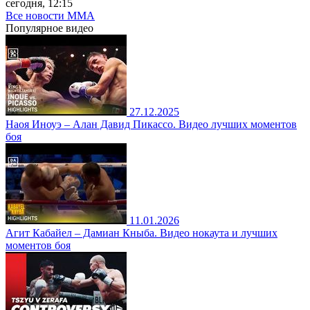
сегодня, 12:15
Все новости MMA
Популярное
видео
27.12.2025
Наоя Иноуэ – Алан Давид Пикассо. Видео лучших моментов
боя
11.01.2026
Агит Кабайел – Дамиан Кныба. Видео нокаута и лучших
моментов боя