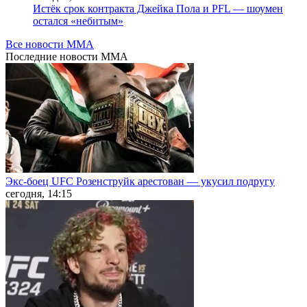
Истёк срок контракта Джейка Пола и PFL — шоумен
остался «небитым»
Все новости MMA
Последние
новости MMA
Экс-боец UFC Розенструйк арестован — укусил подругу
сегодня, 14:15