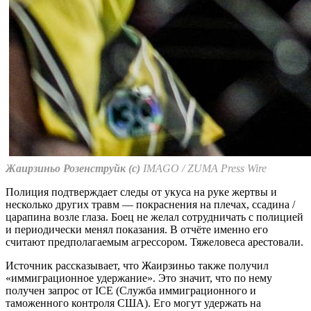
Жаирзиньо Розенструйк (с)
IMAGO / ZUMA Press Wire
Полиция подтверждает следы от укуса на руке жертвы и
несколько других травм — покраснения на плечах, ссадина /
царапина возле глаза. Боец не желал сотрудничать с полицией
и периодически менял показания. В отчёте именно его
считают предполагаемым агрессором. Тяжеловеса арестовали.
Источник рассказывает, что Жаирзиньо также получил
«иммиграционное удержание». Это значит, что по нему
получен запрос от ICE (Служба иммиграционного и
таможенного контроля США). Его могут удержать на