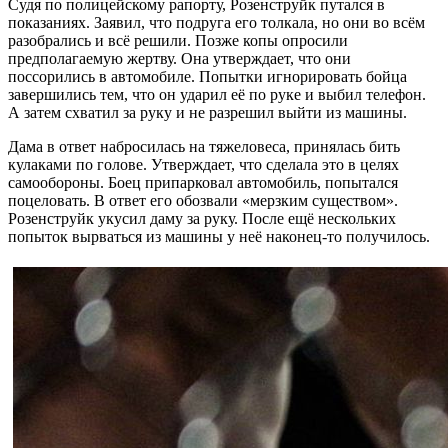
Судя по полицейскому рапорту, Розенструйк путался в
показаниях. Заявил, что подруга его толкала, но они во всём
разобрались и всё решили. Позже копы опросили
предполагаемую жертву. Она утверждает, что они
поссорились в автомобиле. Попытки игнорировать бойца
завершились тем, что он ударил её по руке и выбил телефон.
А затем схватил за руку и не разрешил выйти из машины.
Дама в ответ набросилась на тяжеловеса, принялась бить
кулаками по голове. Утверждает, что сделала это в целях
самообороны. Боец припарковал автомобиль, попытался
поцеловать. В ответ его обозвали «мерзким существом».
Розенструйк укусил даму за руку. После ещё нескольких
попыток вырваться из машины у неё наконец-то получилось.