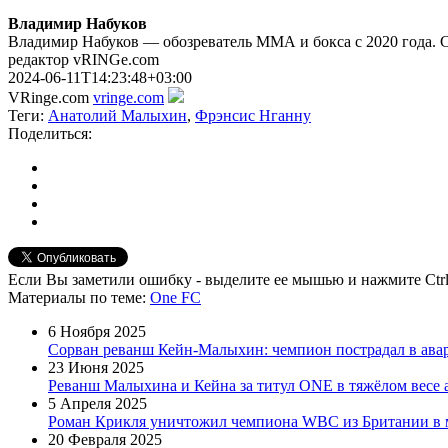
Владимир Набуков
Владимир Набуков — обозреватель ММА и бокса с 2020 года. 
редактор vRINGe.com
2024-06-11T14:23:48+03:00
VRinge.com
vringe.com
Теги:
Анатолий Малыхин
,
Фрэнсис Нганну
Поделиться:
Если Вы заметили ошибку - выделите ее мышью и нажмите Ctrl
Материалы
по теме
:
One FC
6 Ноября 2025
Сорван реванш Кейн-Малыхин: чемпион пострадал в ава
23 Июня 2025
Реванш Малыхина и Кейна за титул ONE в тяжёлом весе
5 Апреля 2025
Роман Крикля уничтожил чемпиона WBC из Британии в м
20 Февраля 2025