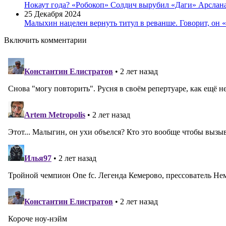
Нокаут года? «Робокоп» Солдич вырубил «Даги» Арслана
25 Декабря 2024
Малыхин нацелен вернуть титул в реванше. Говорит, он 
Включить комментарии