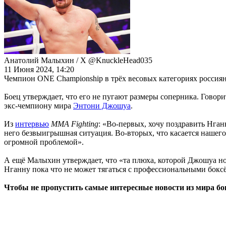
Анатолий Малыхин / Х @KnuckleHead035
11 Июня 2024, 14:20
Чемпион ONE Championship в трёх весовых категориях росси
Боец утверждает, что его не пугают размеры соперника. Говор
экс-чемпиону мира
Энтони Джошуа
.
Из
интервью
MMA Fighting
: «Во-первых, хочу поздравить Нганн
него безвыигрышная ситуация. Во-вторых, что касается нашего 
огромной проблемой».
А ещё Малыхин утверждает, что «та плюха, которой Джошуа нока
Нганну пока что не может тягаться с профессиональными бокс
Чтобы не пропустить самые интересные новости из мира б