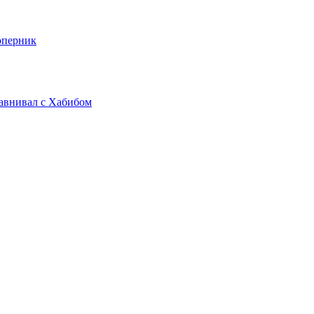
оперник
равнивал с Хабибом