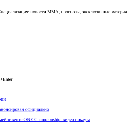
Специализация: новости ММА, прогнозы, эксклюзивные материа
+Enter
рии
 анонсирован официально
ейнивенте ONE Championship: видео нокаута