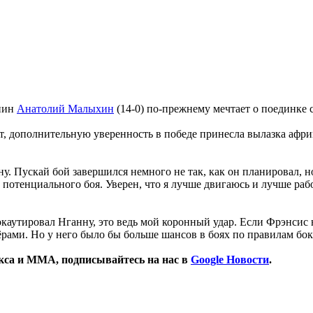
янин
Анатолий Малыхин
(14-0) по-прежнему мечтает о поединке
ит, дополнительную уверенность в победе принесла вылазка африк
у. Пускай бой завершился немного не так, как он планировал, но
потенциального боя. Уверен, что я лучше двигаюсь и лучше рабо
утировал Нганну, это ведь мой коронный удар. Если Фрэнсис не 
ёрами. Но у него было бы больше шансов в боях по правилам б
окса и ММА, подписывайтесь на нас в
Google Новости
.