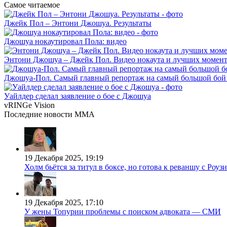
Самое читаемое
Джейк Пол – Энтони Джошуа. Результаты
Джошуа нокаутировал Пола: видео
Энтони Джошуа – Джейк Пол. Видео нокаута и лучших момент
Джошуа-Пол. Самый главный репортаж на самый большой бой 
Уайлдер сделал заявление о бое с Джошуа
vRINGe
Vision
Последние
новости MMA
19 Декабря 2025, 19:19
Холм бьётся за титул в боксе, но готова к реваншу с Роузи
19 Декабря 2025, 17:10
У жены Топурии проблемы с поиском адвоката — СМИ