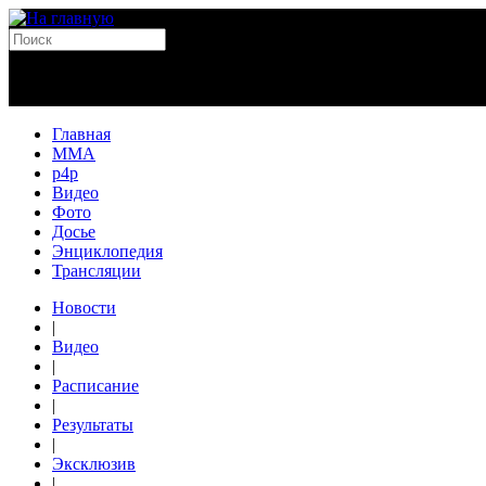
Главная
MMA
p4p
Видео
Фото
Досье
Энциклопедия
Трансляции
Новости
|
Видео
|
Расписание
|
Результаты
|
Эксклюзив
|