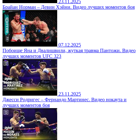
23.11.2025
Брайан Норман – Девин Хэйни. Видео лучших моментов боя
07.12.2025
Побоище Яна и Двалишвили, жуткая травма Пантожи. Видео
лучших моментов UFC 323
23.11.2025
Джесси Родригес – Фернандо Мартинес. Видео нокаута и
лучших моментов боя