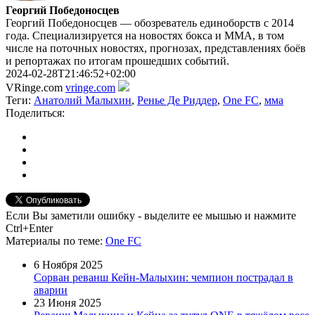
Георгий Победоносцев
Георгий Победоносцев — обозреватель единоборств с 2014
года. Специализируется на новостях бокса и ММА, в том
числе на поточных новостях, прогнозах, представлениях боёв
и репортажах по итогам прошедших событий.
2024-02-28T21:46:52+02:00
VRinge.com
vringe.com
Теги:
Анатолий Малыхин
,
Ренье Де Риддер
,
One FC
,
мма
Поделиться:
Если Вы заметили ошибку - выделите ее мышью и нажмите
Ctrl+Enter
Материалы
по теме
:
One FC
6 Ноября 2025
Сорван реванш Кейн-Малыхин: чемпион пострадал в
аварии
23 Июня 2025