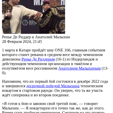
Ренье Де Риддер и Анатолий Малыхин
28 Февраля 2024, 21:45
1 марта в Катаре пройдёт шоу ONE 166, главным событием
которого станет реванш в среднем весе между чемпионом
дивизиона
Ренье Де Риддером
(16-1) из Нидерландов и
действующим чемпионом организации в тяжёлом и
полутяжёлом весе россиянином
Анатолием Малыхиным
(13-
0).
Напомним, что их первый бой состоялся в декабре 2022 года
и завершился
досрочной победой Малыхина
техническим
нокаутом в стартовом раунде. Он уверен, что та же участь
ждёт соперника и во втором поединке.
«Я готов к бою и завоюю свой третий пояс, — говорит
Малыхин. — Я нокаутирую его точно так же, как до этого.
Время стать тройным чемпионом. Смотрите на эту правую