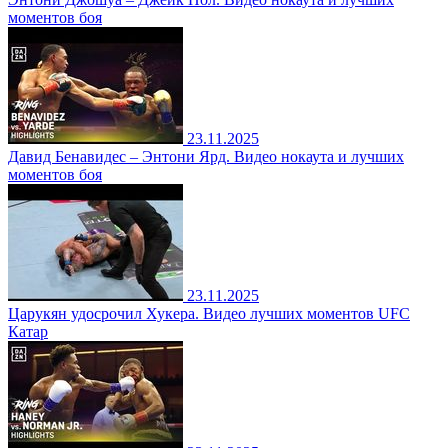
моментов боя
23.11.2025
Давид Бенавидес – Энтони Ярд. Видео нокаута и лучших
моментов боя
23.11.2025
Царукян удосрочил Хукера. Видео лучших моментов UFC
Катар