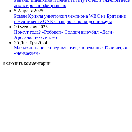
Реванш Малыхина и Кейна за титул ONE в тяжёлом весе
анонсирован официально
5 Апреля 2025
Роман Крикля уничтожил чемпиона WBC из Британии
в мейнивенте ONE Championship: видео нокаута
20 Февраля 2025
Нокаут года? «Робокоп» Солдич вырубил «Даги»
Арсланалиева: видео
25 Декабря 2024
Малыхин нацелен вернуть титул в реванше. Говорит, он
«неизбежен»
Включить комментарии