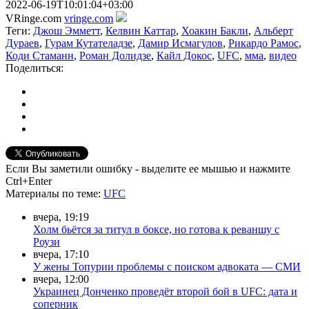
2022-06-19T10:01:04+03:00
VRinge.com
vringe.com
Теги:
Джош Эмметт
,
Келвин Каттар
,
Хоакин Бакли
,
Альберт
Дураев
,
Гурам Кутателадзе
,
Дамир Исмагулов
,
Рикардо Рамос
,
Коди Стаманн
,
Роман Долидзе
,
Кайл Докос
,
UFC
,
мма
,
видео
Поделиться:
Если Вы заметили ошибку - выделите ее мышью и нажмите
Ctrl+Enter
Материалы
по теме
:
UFC
вчера, 19:19
Холм бьётся за титул в боксе, но готова к реваншу с
Роузи
вчера, 17:10
У жены Топурии проблемы с поиском адвоката — СМИ
вчера, 12:00
Украинец Донченко проведёт второй бой в UFC: дата и
соперник