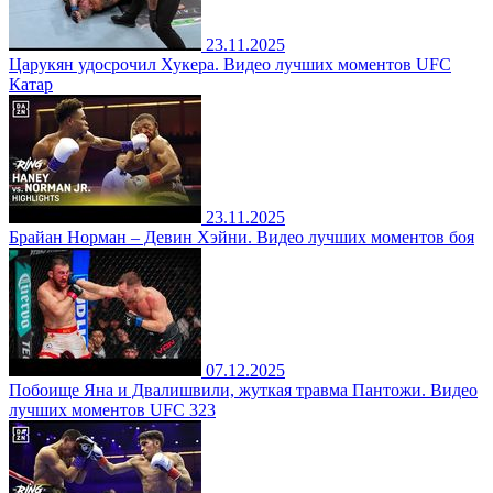
23.11.2025
Царукян удосрочил Хукера. Видео лучших моментов UFC
Катар
23.11.2025
Брайан Норман – Девин Хэйни. Видео лучших моментов боя
07.12.2025
Побоище Яна и Двалишвили, жуткая травма Пантожи. Видео
лучших моментов UFC 323