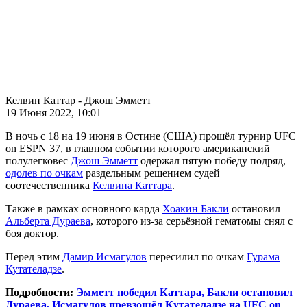
Келвин Каттар - Джош Эмметт
19 Июня 2022, 10:01
В ночь с 18 на 19 июня в Остине (США) прошёл турнир UFC
on ESPN 37, в главном событии которого американский
полулегковес
Джош Эмметт
одержал пятую победу подряд,
одолев по очкам
раздельным решением судей
соотечественника
Келвина Каттара
.
Также в рамках основного карда
Хоакин Бакли
остановил
Альберта Дураева
, которого из-за серьёзной гематомы снял с
боя доктор.
Перед этим
Дамир Исмагулов
пересилил по очкам
Гурама
Кутателадзе
.
Подробности:
Эмметт победил Каттара, Бакли остановил
Дураева, Исмагулов превзошёл Кутателадзе на UFC on