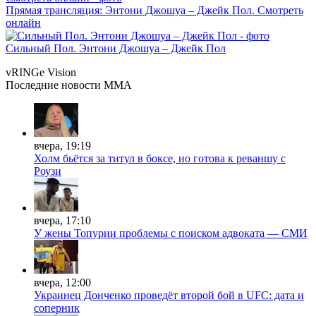
Прямая трансляция: Энтони Джошуа – Джейк Пол. Смотреть
онлайн
Сильный Пол. Энтони Джошуа – Джейк Пол
vRINGe
Vision
Последние
новости MMA
вчера, 19:19
Холм бьётся за титул в боксе, но готова к реваншу с
Роузи
вчера, 17:10
У жены Топурии проблемы с поиском адвоката — СМИ
вчера, 12:00
Украинец Донченко проведёт второй бой в UFC: дата и
соперник