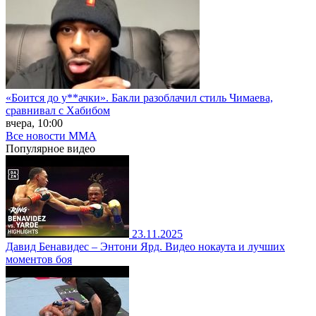
«Боится до у**ачки». Бакли разоблачил стиль Чимаева,
сравнивал с Хабибом
вчера, 10:00
Все новости MMA
Популярное
видео
23.11.2025
Давид Бенавидес – Энтони Ярд. Видео нокаута и лучших
моментов боя