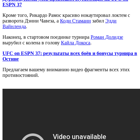
ESPN 37
Кроме того, Рикардо Рамос красиво нокаутировал локтем с
разворота Дэнни Чавеза, а
Коди Стаманн
забил
Эдди
Вайнленда
.
Наконец, в стартовом поединке турнира
Роман Долидзе
вырубил с колена в голову
Кайла Докоса
.
UFC on ESPN 37: результаты всех боёв и бонусы турнира в
Остине
Предлагаем вашему вниманию видео фрагменты всех этих
противостояний.