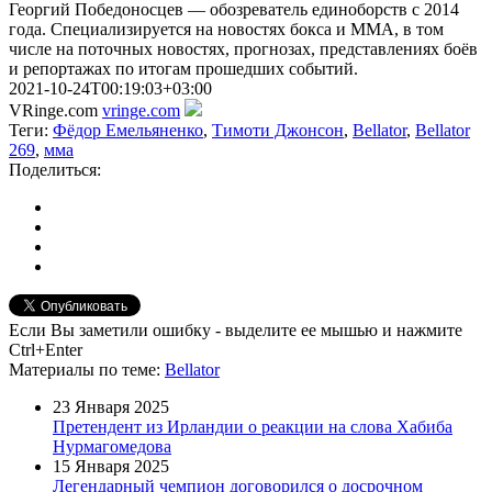
Георгий Победоносцев — обозреватель единоборств с 2014
года. Специализируется на новостях бокса и ММА, в том
числе на поточных новостях, прогнозах, представлениях боёв
и репортажах по итогам прошедших событий.
2021-10-24T00:19:03+03:00
VRinge.com
vringe.com
Теги:
Фёдор Емельяненко
,
Тимоти Джонсон
,
Bellator
,
Bellator
269
,
мма
Поделиться:
Если Вы заметили ошибку - выделите ее мышью и нажмите
Ctrl+Enter
Материалы
по теме
:
Bellator
23 Января 2025
Претендент из Ирландии о реакции на слова Хабиба
Нурмагомедова
15 Января 2025
Легендарный чемпион договорился о досрочном