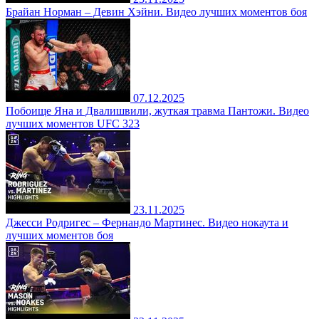
Брайан Норман – Девин Хэйни. Видео лучших моментов боя
07.12.2025
Побоище Яна и Двалишвили, жуткая травма Пантожи. Видео
лучших моментов UFC 323
23.11.2025
Джесси Родригес – Фернандо Мартинес. Видео нокаута и
лучших моментов боя