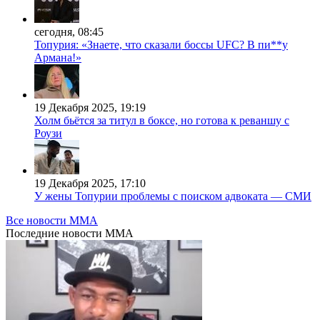
сегодня, 08:45
Топурия: «Знаете, что сказали боссы UFC? В пи**у
Армана!»
19 Декабря 2025, 19:19
Холм бьётся за титул в боксе, но готова к реваншу с
Роузи
19 Декабря 2025, 17:10
У жены Топурии проблемы с поиском адвоката — СМИ
Все новости MMA
Последние
новости MMA