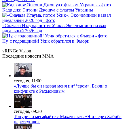
Кадр дня: Энтони Джошуа с флагом Украины
«Сначала Итаума, потом Усик». Экс-чемпион назвал
идеальный 2026 год
Ну, с годовщиной! Усик обратился к Фьюри
vRINGe
Vision
Последние
новости MMA
сегодня, 11:00
«Лучше бы он назвал меня ни**ером». Бакли о
конфликте с Рахмоновым
сегодня, 09:30
Топурия о мегафайте с Махачевым: «Я и через Хабиба
переступлю»