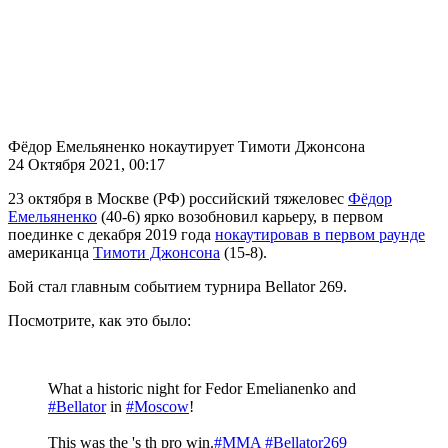
Фёдор Емельяненко нокаутирует Тимоти Джонсона
24 Октября 2021, 00:17
23 октября в Москве (РФ) российский тяжеловес
Фёдор
Емельяненко
(40-6) ярко возобновил карьеру, в первом
поединке с декабря 2019 года
нокаутировав в первом раунде
американца
Тимоти Джонсона
(15-8).
Бой стал главным событием турнира Bellator 269.
Посмотрите, как это было:
What a historic night for Fedor Emelianenko and
#Bellator
in
#Moscow
!
This was the 's th pro win.
#MMA
#Bellator269