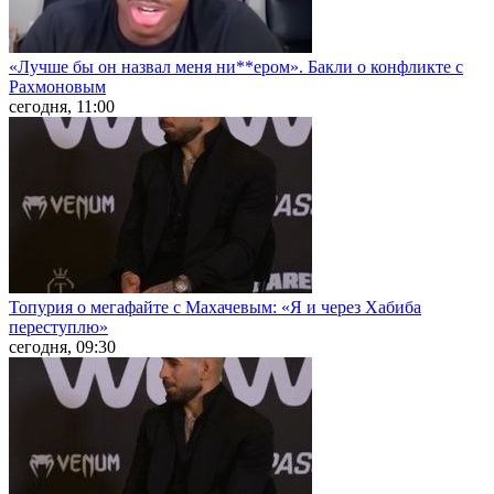
«Лучше бы он назвал меня ни**ером». Бакли о конфликте с
Рахмоновым
сегодня, 11:00
Топурия о мегафайте с Махачевым: «Я и через Хабиба
переступлю»
сегодня, 09:30