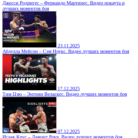
Джесси Родригес – Фернандо Мартинес. Видео нокаута и
лучших моментов боя
23.11.2025
Абдулла Мейсон – Сэм Ноукс. Видео лучших моментов боя
17.12.2025
Тим Цзю – Энтони Веласкес. Видео лучших моментов боя
07.12.2025
Исаак Крус – Ламонт Роуч. Видео лучших моментов боя