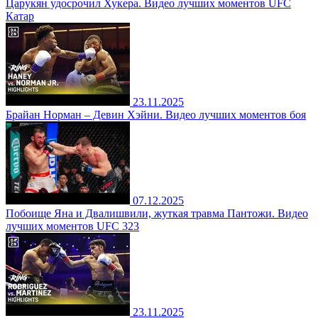
Царукян удосрочил Хукера. Видео лучших моментов UFC
Катар
23.11.2025
Брайан Норман – Девин Хэйни. Видео лучших моментов боя
07.12.2025
Побоище Яна и Двалишвили, жуткая травма Пантожи. Видео
лучших моментов UFC 323
23.11.2025