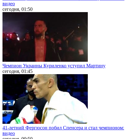
видео
сегодня, 01:50
Чемпион Украины Куриленко уступил Мартину
сегодня, 01:45
41-летний Фергюсон побил Спенсера и стал чемпионом:
видео
сегодня, 00:50