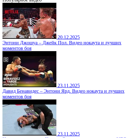
20.12.2025
Энтони Джошуа – Джейк Пол. Видео нокаута и лучших
моментов боя
23.11.2025
Давид Бенавидес – Энтони Ярд. Видео нокаута и лучших
моментов боя
23.11.2025