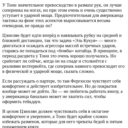
У Тони значительное превосходство в размахе рук, он лучше
соперника на ногах, но при этом очень и очень существенно
уступает в ударной мощи. Предпочтительная для американца
тактика на фоне этих аспектов вырисовывается весьма
очевидная, не правда ли?
Цзинлян будет идти вперёд и навязывать рубку на средней и
ближней дистанции, так что задача «Эль Кукуя» — много
двигаться и осаждать агрессора массой встречных ударов,
стараясь не попадаться под «бомбы» китайца. В принципе, в
период расцвета у Тони это очень хорошо получалось. Но
сработает ли сейчас, когда он на спаде и столкнётся с
реалиями велтервейта, где соперник намного превосходит его
в физической и ударной мощи, сказать сложно.
Если рассуждать о партере, то там Фергюсон чувствует себя
комфортнее и действует изобретательнее. Но до покрытия
вообще может не дойти. Ли — не любитель работать внизу, а
у американца банально может не хватить сил, чтобы
оформить тейкдаун.
В целом Цзинлян должен чувствовать себя в октагоне
комфортнее и увереннее, а Тони будет крайне сложно
избежать разменов, которые для него чреваты бедой и пятым
поражением кряду.