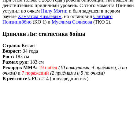
действительно приличный уровень. С этого момента Цзинлян
уступил по очкам
Нилу Мэгни
и был задушен в первом
раунде
Хамзатом Чимаевым
, но остановил
Сантьяго
Понзиниббио
(КО 1) и
Муслима Салихова
(ТКО 2).
Цзинлян Ли: статистика бойца
Страна:
Китай
Возраст:
34 года
Рост:
183 см
Размах рук:
183 см
Рекорд в ММА:
19 побед
(10 нокаутами, 4 приёмами, 5 по
очкам)
и
7 поражений
(2 приёмами и 5 по очкам)
В рейтинге UFC:
#14 (полусредний вес)