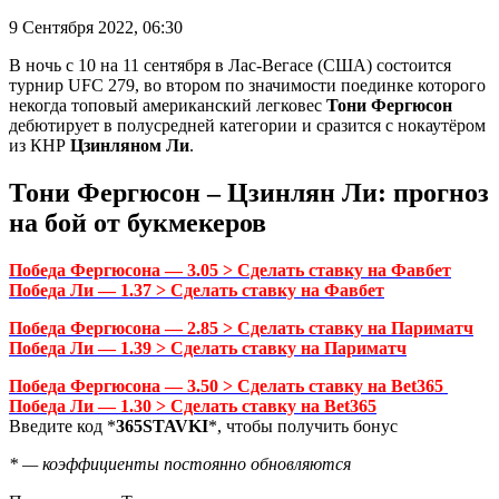
9 Сентября 2022, 06:30
В ночь с 10 на 11 сентября в Лас-Вегасе (США) состоится
турнир UFC 279, во втором по значимости поединке которого
некогда топовый американский легковес
Тони Фергюсон
дебютирует в полусредней категории и сразится с нокаутёром
из КНР
Цзинляном Ли
.
Тони Фергюсон – Цзинлян Ли: прогноз
на бой от букмекеров
Победа Фергюсона — 3.05 > Сделать ставку на Фавбет
Победа Ли — 1.37 > Сделать ставку на Фавбет
Победа Фергюсона — 2.85 > Сделать ставку на Париматч
Победа Ли — 1.39 > Сделать ставку на Париматч
Победа Фергюсона — 3.50 > Сделать ставку на Bet365
Победа Ли — 1.30 > Сделать ставку на Bet365
Введите код *
365STAVKI
*, чтобы получить бонус
* — коэффициенты постоянно обновляются