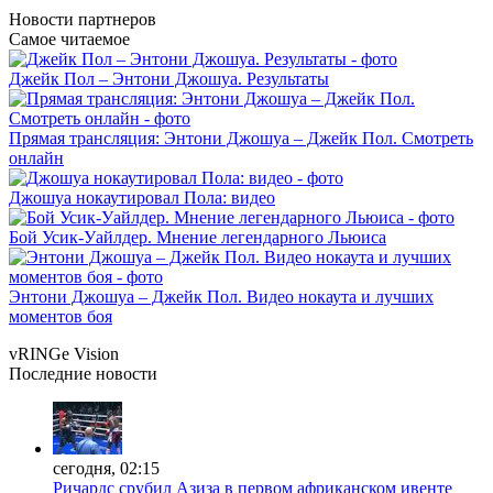
Новости
партнеров
Самое читаемое
Джейк Пол – Энтони Джошуа. Результаты
Прямая трансляция: Энтони Джошуа – Джейк Пол. Смотреть
онлайн
Джошуа нокаутировал Пола: видео
Бой Усик-Уайлдер. Мнение легендарного Льюиса
Энтони Джошуа – Джейк Пол. Видео нокаута и лучших
моментов боя
vRINGe
Vision
Последние
новости
сегодня, 02:15
Ричардс срубил Азиза в первом африканском ивенте