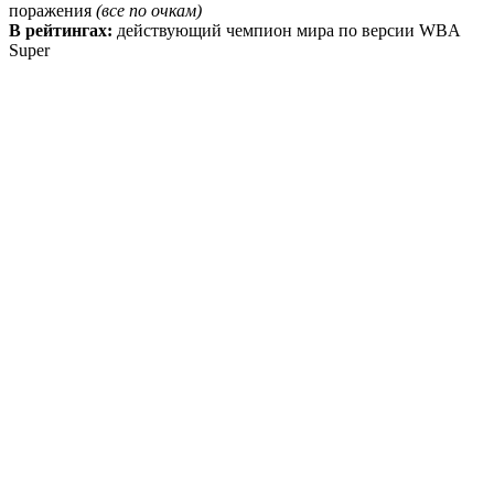
поражения
(все по очкам)
В рейтингах:
действующий чемпион мира по версии WBA
Super