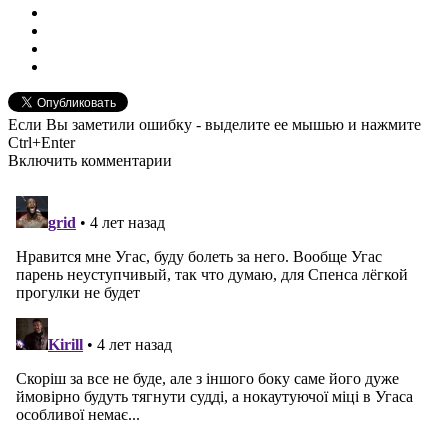
Если Вы заметили ошибку - выделите ее мышью и нажмите
Ctrl+Enter
Включить комментарии