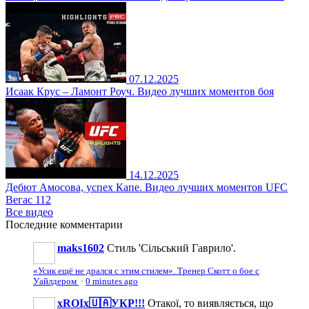
07.12.2025
Исаак Крус – Ламонт Роуч. Видео лучших моментов боя
14.12.2025
Дебют Амосова, успех Капе. Видео лучших моментов UFC
Вегас 112
Все видео
Последние
комментарии
maks1602
Стиль 'Сільський Гаврило'.
«Усик ещё не дрался с этим стилем». Тренер Скотт о бое с
Уайлдером
·
0 minutes ago
xROIx🇺🇦УКР!!!
Отакої, то виявляється, що