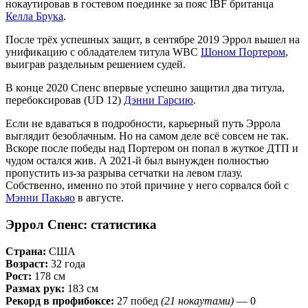
нокаутировав в гостевом поединке за пояс IBF британца
Келла Брука
.
После трёх успешных защит, в сентябре 2019 Эррол вышел на
унификацию с обладателем титула WBC
Шоном Портером
,
выиграв раздельным решением судей.
В конце 2020 Спенс впервые успешно защитил два титула,
перебоксировав (UD 12)
Дэнни Гарсию
.
Если не вдаваться в подробности, карьерный путь Эррола
выглядит безоблачным. Но на самом деле всё совсем не так.
Вскоре после победы над Портером он попал в жуткое ДТП и
чудом остался жив. А 2021-й был вынужден полностью
пропустить из-за разрыва сетчатки на левом глазу.
Собственно, именно по этой причине у него сорвался бой с
Мэнни Пакьяо
в августе.
Эррол Спенс: статистика
Страна:
США
Возраст:
32 года
Рост:
178 см
Размах рук:
183 см
Рекорд в профибоксе:
27 побед
(21 нокаутами)
— 0