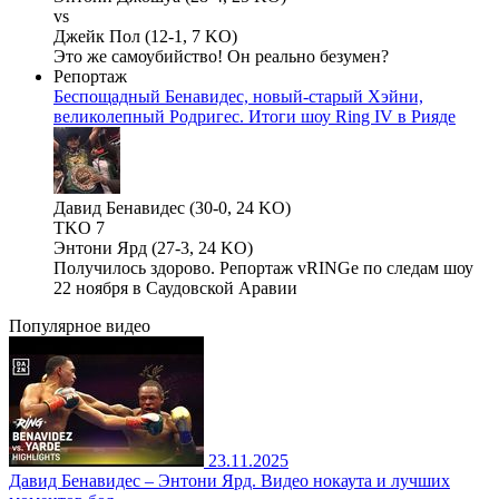
vs
Джейк Пол (12-1, 7 KO)
Это же самоубийство! Он реально безумен?
Репортаж
Беспощадный Бенавидес, новый-старый Хэйни,
великолепный Родригес. Итоги шоу Ring IV в Рияде
Давид Бенавидес (30-0, 24 KO)
TKO 7
Энтони Ярд (27-3, 24 KO)
Получилось здорово. Репортаж vRINGe по следам шоу
22 ноября в Саудовской Аравии
Популярное
видео
23.11.2025
Давид Бенавидес – Энтони Ярд. Видео нокаута и лучших