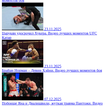
моментов боя
23.11.2025
Царукян удосрочил Хукера. Видео лучших моментов UFC
Катар
23.11.2025
Брайан Норман – Девин Хэйни. Видео лучших моментов боя
07.12.2025
Побоище Яна и Двалишвили, жуткая травма Пантожи. Видео