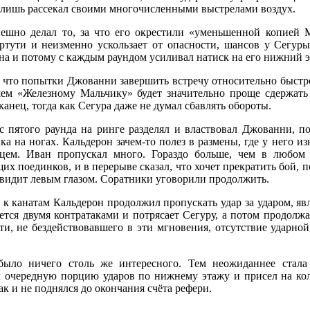
 лишь
рассекал своими многочисленными выстрелами воздух.
ешно делал то, за что его окрестили «уменьшенной копией Мэ
ртути и неизменно ускользает от опасности, шансов у Сегур
на и потому с каждым раундом усиливал натиск на его нижний эт
, что попытки Джованни завершить встречу относительно быстро
ем «Железному Мальчику» будет значительно проще сдержать 
анец, тогда как Сегура даже не думал сбавлять обороты.
с пятого раунда на ринге разделял и властвовал Джованни, по
ка на ногах. Кальдерон зачем-то полез в размены, где у него 
цем. Иван пропускал много. Гораздо больше, чем в любом
их поединков, и в перерыве сказал, что хочет прекратить бой, п
 видит левым глазом. Соратники уговорили продолжить.
к канатам Кальдерон продолжил пропускать удар за ударом, явл
ется двумя контратаками и потрясает Сегуру, а потом продолжа
ти, не бездействовавшего в эти мгновения, отсутствие ударно
ыло ничего столь же интересного. Тем неожиданнее стала 
л очередную порцию ударов по нижнему этажу и присел на кол
к и не поднялся до окончания счёта рефери.