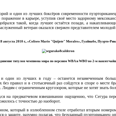
орий и один из лучших боксёров современности пуэрториканец
 поражение в карьере, уступив своё место задорному мексикан
одобрался такой, когда лучшее остаётся позади, а накапливаю
заслуженный ветеран оказался свержен представителем молодой 
28 августа 2010 г., «Coliseo Mario "Quijote" Morales», Гуайнабо, Пуэрто-Рик
динение титулов чемпиона мира по версиям WBA и WBO во 2-м наилегчайше
 и один из лучших в году – останется незамеченным больш
без правил и в стотысячный раз сойдутся в споре о месте бр
. Людям с ограниченным кругозором, которые не хотят знать бол
ся на предматчевом взвешивании ощущению, что Сегура пере
ложилось с точностью до наоборот.
роном, который в излюбленном стиле отработал вторым номером
ся о защите, разумно полагая, что безударный пуэрториканец оп