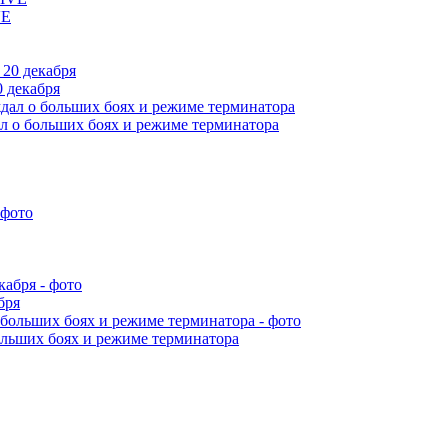
VE
 декабря
л о больших боях и режиме терминатора
бря
ольших боях и режиме терминатора