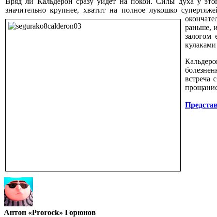
Вряд ли Кальдерон сразу уйдёт на покой. Силы духа у эт
значительно крупнее, хватит на полное лукошко супертяже
окончате
раньше, 
залогом 
кулаками
Кальдеро
болезнен
встреча 
прощание 
Представ
Антон «Prorock» Горюнов