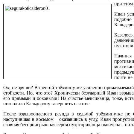
при этом
Иван усп
подобно 
Кальдеро
Казалось
дальнейш
пуэрторик
Начиная 
противни
мексикан
предыдущ
почти не
Ох, не зря ли? В шестой трёхминутке усиленно прижимаемый 
стойкости. Но, что это? Хронически безударный Иван взрыва
его прямыми и боковыми! На счастье мексиканца, тоже, кста
позволило Кальдерону завершить начатое.
После взрывоопасного раунда в седьмой трёхминутке не б
наступившая в восьмом – оказавшись в углу, Иван пропусти
славная беспроигрышная серия пуэрториканца окончена – он та