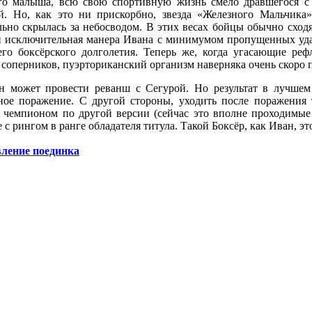
ого малыша, всю свою спортивную жизнь смело дравшегося с
й. Но, как это ни прискорбно, звезда «Железного Мальчика»
льно скрылась за небосводом. В этих весах бойцы обычно сходя
и исключительная манера Ивана с минимумом пропущенных уд
его боксёрского долголетия. Теперь же, когда угасающие ре
 соперников, пуэрториканский организм наверняка очень скоро п
н может провести реванш с Сегурой. Но результат в лучшем
ное поражение. С другой стороны, уходить после поражения
с чемпионом по другой версии (сейчас это вполне проходимы
с рингом в ранге обладателя титула. Такой Боксёр, как Иван, эт
ление поединка