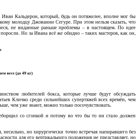
 Иван Кальдерон, который, будь он потяжелее, вполне мог бы
скому молодцу Джованни Сегуре. При этом нельзя сказать, что
щиеся, не виданные раньше проблемы – в настоящем. По идее
поросли. Но за Ивана всё же обидно – таких мастеров, как он,
о
м весе (до 49 кг)
инством любителей бокса, которые лучше будут обсуждать
атьев Кличко среди сильнейших супертяжей всех времён, чем
ьше, чем уже знают, можно только посочувствовать.
борщил со сгонкой и потому во что бы то ни стало должен
, несильно, но хирургически точно встречая напиравшего без
асности для его вертикального положения не представляет, но