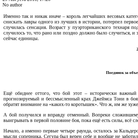
No author
Именно так и никак иначе – король легчайших весовых катег
снискать лавры одного из лучших в истории, потерпел первое
случилась сенсация. Возраст у пуэрториканского технаря п
случилось то, что рано или поздно должно было случиться, и 
сейчас единицы.
Поединок за объе
Ещё обиднее оттого, что бой этот – исторически важный
прогнозируемый и бессмысленный крах Джеймса Тони в боях 
обратят внимание на «каких-то коротышек». Что ж, им же хуже
А бой получился и вправду отменный. Вопреки сложившему
выигрывать в первой половине боя, пока ещё есть силы, всё с
Начало, а именно первые четыре раунда, осталось за Кальде
мысли соперника. Сегура был верен себе и вообще не заботил