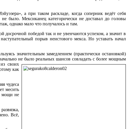
йуэзера», а при таком раскладе, когда соперник ведёт себя
ы не было. Мексиканец категорически не доставал до головы
аж, однако мало что получалось и там.
й досрочной победой так и не увенчаются успехом, а значит в
наступательный порыв неистового мекса. Но уставать начал
льзуясь значительным замедлением (практически остановкой)
изначально не было реальных шансов совладать с более мощным
 из своих
отому как
яя чудеса
ет месить
й мощи не
развязка,
ено. Всё,