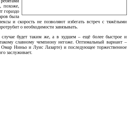
 ребятами
, похоже,
т гораздо
аров была
флексы и скорость не позволяют избегать встреч с тяжёлыми
ротрубит о необходимости завязывать.
 случае будет таким же, а в худшем – ещё более быстрое и
 такому славному чемпиону негоже. Оптимальный вариант –
е Омар Ниньо и Луис Лазарте) и последующее торжественное
ого заслуживает.