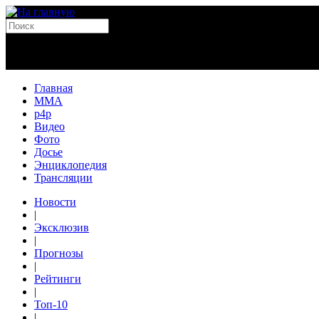
Главная
MMA
p4p
Видео
Фото
Досье
Энциклопедия
Трансляции
Новости
|
Эксклюзив
|
Прогнозы
|
Рейтинги
|
Топ-10
|