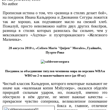
No author
Прописная истина о том, что «разница в стилях делает бой»,
на поединок Ивана Кальдерона и Джованни Сегуры ложится
так же хорошо, как подтаявшее масло на свежий хлеб.
Пожалуй, просто невозможно найти двух других боксёров,
разница в стилях которых разнилась бы сильнее, чем у
мексиканского «Ацтека» и пуэрториканского «Железного
Мальчика».
28 августа 2010 г., «Coliseo Mario "Quijote" Morales», Гуайнабо,
Пуэрто-Рико
Поединок за объединение титулов чемпиона мира по версиям WBA и
WBO во 2-м наилегчайшем весе (до 49 кг)
Чистый классик Кальдерон, которого некоторые называют не
иначе как «маленькая копия Мэйуэзера», оказался обделён
природой сильным ударом, но, пожалуй, именно это
обострило в нём другие, не менее важные качества –
прекрасное чувство соперника,
великолепное понимание
бокса и, главное, отличное