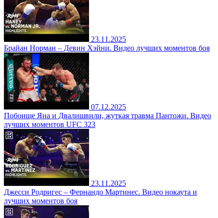
23.11.2025
Брайан Норман – Девин Хэйни. Видео лучших моментов боя
07.12.2025
Побоище Яна и Двалишвили, жуткая травма Пантожи. Видео
лучших моментов UFC 323
23.11.2025
Джесси Родригес – Фернандо Мартинес. Видео нокаута и
лучших моментов боя