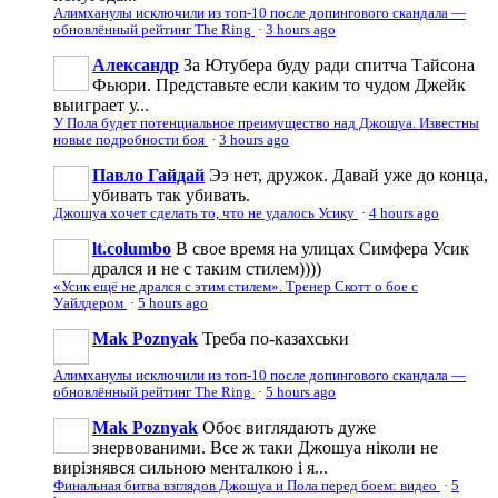
Алимханулы исключили из топ-10 после допингового скандала —
обновлённый рейтинг The Ring
·
3 hours ago
Александр
За Ютубера буду ради спитча Тайсона
Фьюри. Представьте если каким то чудом Джейк
выиграет у...
У Пола будет потенциальное преимущество над Джошуа. Известны
новые подробности боя
·
3 hours ago
Павло Гайдай
Ээ нет, дружок. Давай уже до конца,
убивать так убивать.
Джошуа хочет сделать то, что не удалось Усику
·
4 hours ago
lt.columbo
В свое время на улицах Симфера Усик
дрался и не с таким стилем))))
«Усик ещё не дрался с этим стилем». Тренер Скотт о бое с
Уайлдером
·
5 hours ago
Mak Poznyak
Треба по-казахськи
Алимханулы исключили из топ-10 после допингового скандала —
обновлённый рейтинг The Ring
·
5 hours ago
Mak Poznyak
Обоє виглядають дуже
знервованими. Все ж таки Джошуа ніколи не
вирізнявся сильною менталкою і я...
Финальная битва взглядов Джошуа и Пола перед боем: видео
·
5