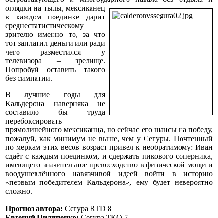
оглядки
на тылы, мексиканец
в каждом поединке дарит
среднестатистическому
зрителю именно то, за что
тот заплатил деньги или ради
чего разместился у
телевизора – зрелище.
Попробуй оставить такого
без симпатии.
В лучшие годы для
Кальдерона наверняка не
составило бы труда
перебоксировать
прямолинейного мексиканца, но сейчас его шансы на победу,
пожалуй, как минимум не выше, чем у Сегуры. Почтенный
по меркам этих весов возраст привёл к необратимому: Иван
сдаёт с каждым поединком, и сдержать пикового соперника,
имеющего значительное превосходство в физической мощи и
воодушевлённого навязчивой идеей войти в историю
«первым победителем Кальдерона», ему будет невероятно
сложно.
Прогноз автора:
Сегура RTD 8
Евгений Пилипенко:
Сегура ТКО 7