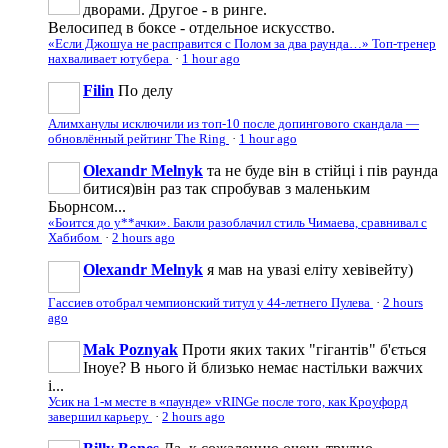
дворами. Другое - в ринге.
Велосипед в боксе - отдельное искусство.
«Если Джошуа не расправится с Полом за два раунда…» Топ-тренер
нахваливает ютубера
·
1 hour ago
Filin
По делу
Алимханулы исключили из топ-10 после допингового скандала —
обновлённый рейтинг The Ring
·
1 hour ago
Olexandr Melnyk
та не буде він в стійці і пів раунда
битися)він раз так спробував з маленьким
Бьорнсом...
«Боится до у**ачки». Бакли разоблачил стиль Чимаева, сравнивал с
Хабибом
·
2 hours ago
Olexandr Melnyk
я мав на увазі еліту хевівейту)
Гассиев отобрал чемпионский титул у 44-летнего Пулева
·
2 hours
ago
Mak Poznyak
Проти яких таких "гігантів" б'ється
Іноуе? В нього й близько немає настільки важчих
і...
Усик на 1-м месте в «паунде» vRINGe после того, как Кроуфорд
завершил карьеру
·
2 hours ago