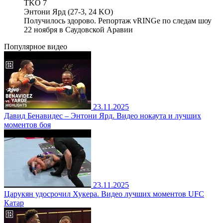
TKO 7
Энтони Ярд (27-3, 24 KO)
Получилось здорово. Репортаж vRINGe по следам шоу
22 ноября в Саудовской Аравии
Популярное
видео
23.11.2025
Давид Бенавидес – Энтони Ярд. Видео нокаута и лучших
моментов боя
23.11.2025
Царукян удосрочил Хукера. Видео лучших моментов UFC
Катар