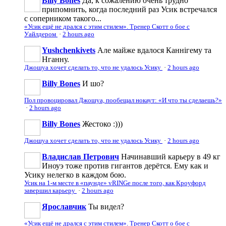
Billy Bones
Да, к сожалению очень трудно
припомнить, когда последний раз Усик встречался
с соперником такого...
«Усик ещё не дрался с этим стилем». Тренер Скотт о бое с
Уайлдером
·
2 hours ago
Yushchenkivets
Але майже вдалося Каннігему та
Нганну.
Джошуа хочет сделать то, что не удалось Усику
·
2 hours ago
Billy Bones
И шо?
Пол провоцировал Джошуа, пообещал нокаут: «И что ты сделаешь?»
·
2 hours ago
Billy Bones
Жестоко :)))
Джошуа хочет сделать то, что не удалось Усику
·
2 hours ago
Владислав Петрович
Начинавший карьеру в 49 кг
Иноуэ тоже против гигантов дерётся. Ему как и
Усику нелегко в каждом бою.
Усик на 1-м месте в «паунде» vRINGe после того, как Кроуфорд
завершил карьеру
·
2 hours ago
Ярославчик
Ты видел?
«Усик ещё не дрался с этим стилем». Тренер Скотт о бое с