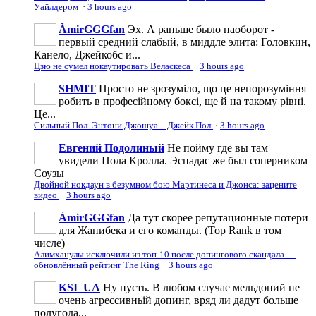
Уайлдером
·
3 hours ago
ÀmirGGGfan
Эх. А раньше было наоборот -
первый средний слабый, в миддле элита: Головкин,
Канело, Джейкобс и...
Цзю не сумел нокаутировать Веласкеса
·
3 hours ago
SHMIT
Просто не зрозуміло, що це непорозуміння
робить в професійному боксі, ще й на такому рівні.
Це...
Сильный Пол. Энтони Джошуа – Джейк Пол
·
3 hours ago
Евгений Подолиный
Не пойму где вы там
увидели Пола Кролла. Эспадас же был соперником
Соузы
Двойной нокдаун в безумном бою Мартинеса и Джонса: зацените
видео
·
3 hours ago
ÀmirGGGfan
Да тут скорее репутационные потери
для Жанибека и его команды. (Top Rank в том
числе)
Алимханулы исключили из топ-10 после допингового скандала —
обновлённый рейтинг The Ring
·
3 hours ago
KSI_UA
Ну пусть. В любом случае мельдоний не
очень агрессивньій допинг, вряд ли дадут больше
полугода...