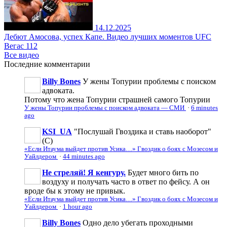
14.12.2025
Дебют Амосова, успех Капе. Видео лучших моментов UFC
Вегас 112
Все видео
Последние
комментарии
Billy Bones
У жены Топурии проблемы с поиском
адвоката.
Потому что жена Топурии страшней самого Топурии
У жены Топурии проблемы с поиском адвоката — СМИ
·
6 minutes
ago
KSI_UA
"Послушай Гвоздика и ставь наоборот"
(С)
«Если Итаума выйдет против Усика…» Гвоздик о боях с Мозесом и
Уайлдером
·
44 minutes ago
Не стреляй! Я кенгуру.
Будет много бить по
воздуху и получать часто в ответ по фейсу. А он
вроде бы к этому не привык.
«Если Итаума выйдет против Усика…» Гвоздик о боях с Мозесом и
Уайлдером
·
1 hour ago
Billy Bones
Одно дело убегать проходными