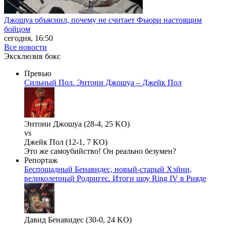
Джошуа объяснил, почему не считает Фьюри настоящим
бойцом
сегодня, 16:50
Все новости
Эксклюзив бокс
Превью
Сильный Пол. Энтони Джошуа – Джейк Пол
Энтони Джошуа (28-4, 25 KO)
vs
Джейк Пол (12-1, 7 KO)
Это же самоубийство! Он реально безумен?
Репортаж
Беспощадный Бенавидес, новый-старый Хэйни,
великолепный Родригес. Итоги шоу Ring IV в Рияде
Давид Бенавидес (30-0, 24 KO)