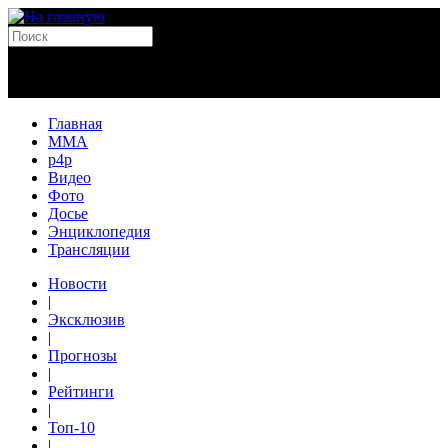
Главная
MMA
p4p
Видео
Фото
Досье
Энциклопедия
Трансляции
Новости
|
Эксклюзив
|
Прогнозы
|
Рейтинги
|
Топ-10
|