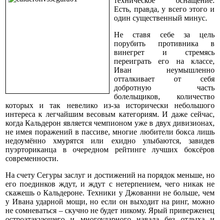
техническое оснащение.
Есть, правда, у всего этого и
один существенный минус.
Не ставя себе за цель
порубить противника в
винегрет и стремясь
переиграть его на классе,
Иван неумышленно
отталкивает от себя
добротную часть
болельщиков, количество
которых и так невелико из-за исторически небольшого
интереса к легчайшим весовым категориям. И даже сейчас,
когда Кальдерон является чемпионом уже в двух дивизионах,
не имея поражений в пассиве, многие любители бокса лишь
недоумённо хмурятся или ехидно улыбаются, завидев
пуэрториканца в очередном рейтинге лучших боксёров
современности.
На счету Сегуры заслуг и достижений на порядок меньше, но
его поединков ждут, и ждут с нетерпением, чего никак не
скажешь о Кальдероне. Техники у Джованни не больше, чем
у Ивана ударной мощи, но если он выходит на ринг, можно
не сомневаться – скучно не будет никому. Ярый приверженец
остроатакующего и многоударного навала без отдыха и