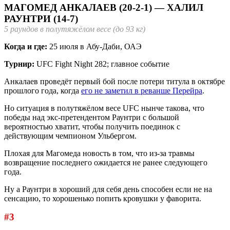
МАГОМЕД АНКАЛАЕВ (20-2-1) — ХАЛИЛ
РАУНТРИ (14-7)
5 раундов в полутяжёлом весе (до 93 кг)
Когда и где:
25 июля в Абу-Даби, ОАЭ
Турнир:
UFC Fight Night 282; главное событие
Анкалаев проведёт первый бой после потери титула в октябре
прошлого года, когда
его не заметил в реванше Перейра
.
Но ситуация в полутяжёлом весе UFC нынче такова, что
победы над экс-претендентом Раунтри с большой
вероятностью хватит, чтобы получить поединок с
действующим чемпионом Ульбергом.
Плохая для Магомеда новость в том, что из-за травмы
возвращение последнего ожидается не ранее следующего
года.
Ну а Раунтри в хороший для себя день способен если не на
сенсацию, то хорошенько попить кровушки у фаворита.
#3