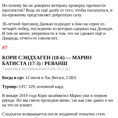
Но почему бы не доверить ветерану проверку прочности
проспектов? Ведь он ещё далёк от того, чтобы посыпаться, и
по-прежнему представляет добротную силу.
30-летний британец Данкан подходит к бою на серии из
четырёх побед, последнюю из которых одержал над Долидзе.
И тем не менее, уверенности в том, что он сдюжит ещё и
Джареда, отчего-то совсем нет.
#7
КОРИ СЭНДХАГЕН (18-6) — МАРИО
БАТИСТА (17-3) / РЕВАНШ
3 раунда в легчайшем весе (до 61,2 кг)
Когда и где:
12 июля в Лас-Вегасе, США
Турнир:
UFC 329; основной кард
В январе 2019 года Кори засабмитил Марио уже в первом
раунде. Но мы смело проходим мимо, так как уже давно и ни
на что не влияет.
Сэндхаген возвращается после неудачной попытки стать