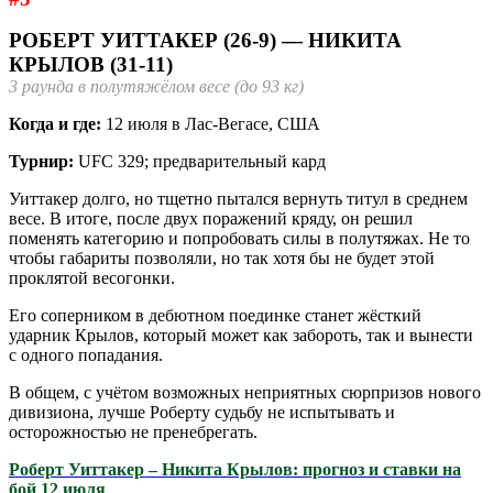
РОБЕРТ УИТТАКЕР (26-9) — НИКИТА
КРЫЛОВ (31-11)
3 раунда в полутяжёлом весе (до 93 кг)
Когда и где:
12 июля в Лас-Вегасе, США
Турнир:
UFC 329; предварительный кард
Уиттакер долго, но тщетно пытался вернуть титул в среднем
весе. В итоге, после двух поражений кряду, он решил
поменять категорию и попробовать силы в полутяжах. Не то
чтобы габариты позволяли, но так хотя бы не будет этой
проклятой весогонки.
Его соперником в дебютном поединке станет жёсткий
ударник Крылов, который может как забороть, так и вынести
с одного попадания.
В общем, с учётом возможных неприятных сюрпризов нового
дивизиона, лучше Роберту судьбу не испытывать и
осторожностью не пренебрегать.
Роберт Уиттакер – Никита Крылов: прогноз и ставки на
бой 12 июля