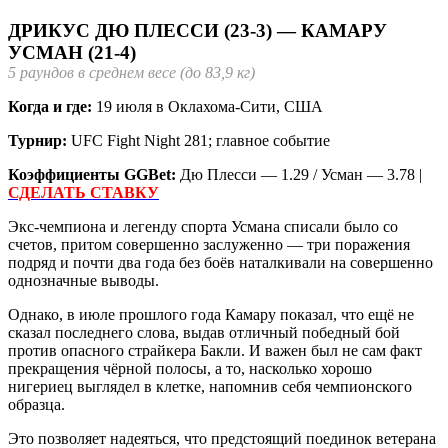
ДРИКУС ДЮ ПЛЕССИ (23-3) — КАМАРУ
УСМАН (21-4)
5 раундов в среднем весе (до 83,9 кг)
Когда и где:
19 июля в Оклахома-Сити, США
Турнир:
UFC Fight Night 281; главное событие
Коэффициенты GGBet:
Дю Плесси — 1.29 / Усман — 3.78 |
СДЕЛАТЬ СТАВКУ
Экс-чемпиона и легенду спорта Усмана списали было со
счетов, притом совершенно заслуженно — три поражения
подряд и почти два года без боёв наталкивали на совершенно
однозначные выводы.
Однако, в июле прошлого года Камару показал, что ещё не
сказал последнего слова, выдав отличный победный бой
против опасного страйкера Бакли. И важен был не сам факт
прекращения чёрной полосы, а то, насколько хорошо
нигериец выглядел в клетке, напомнив себя чемпионского
образца.
Это позволяет надеяться, что предстоящий поединок ветерана