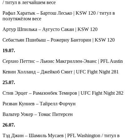
/ титул в легчайшем весе
Рафал Харатык – Бартош Лесько | KSW 120 / титул в
полутяжёлом весе
Артур Шпилька – Аугусто Сакаи | KSW 120
Себастьян Пшибыш – Рожериу Банторин | KSW 120
19.07.
Серхио Петтис – Льюис Макгриллен-Эванс | PFL Austin
Кевин Холланд – Джейкоб Смит | UFC Fight Night 281
25.07.
Стив Эрцег – Рамазонбек Темиров | UFC Fight Night 282
Ризван Куниев – Тайрелл Форчун
Вальтер Уокер – Томас Питерсен
26.07.
Тэд Джин – Шамиль Мусаев | PFL Washington / титул в