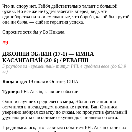
Что ж, спору нет, Гейбл действительно талант с большой
буквы. Но всё же не будем забегать вперёд, ведь эти
единоборства на то и смешанные, что борьба, какой бы крутой
она ни была, — ещё не гарантия успеха.
Спросите хотя бы у Бо Никала.
#9
ДЖОННИ ЭБЛИН (17-1) — ИМПА
КАСАНГАНАЙ (20-6) / РЕВАНШ
5 раундов за «временный» титул PFL в среднем весе (до 83,9
кг)
Когда и где:
19 июля в Остине, США
Турнир:
PFL Austin; главное событие
Один из лучших средневесов мира, Эблин сенсационно
оступился в предыдущем поединке против Ван Стиниса,
уверенно забирая схватку по очкам, но пропустив фатальный
удушающий за считанные секунды до финального гонга.
Предполагалось, что главным событием PFL Austin станет их