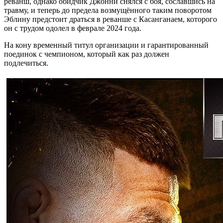
реванш, однако обидчик Джонни снялся с боя, сославшись на
травму, и теперь до предела возмущённого таким поворотом
Эблину предстоит драться в реванше с Касанганаем, которого
он с трудом одолел в феврале 2024 года.
На кону временный титул организации и гарантированный
поединок с чемпионом, который как раз должен
подлечиться.