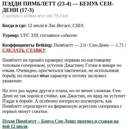
ПЭДДИ ПИМБЛЕТТ (23-4) — БЕНУА СЕН-
ДЕНИ (17-3)
3 раунда в лёгком весе (до 70,3 кг)
Когда и где:
12 июля в Лас-Вегасе, США
Турнир:
UFC 329; соглавное событие
Коэффициенты Betking:
Пимблетт — 2.0 / Сен-Дени — 1.71 |
СДЕЛАТЬ СТАВКУ
Пимблетт не прошёл проверку первым по-настоящему
топовым соперником, уступив Джастину Гэтжи в январе по
очкам. Очевидно, просчитался тактически, не использовав
борьбу, но показал
яйца
характер и потому заслужил
уважение.
На этот раз задача другого плана, но не менее сложная. Сен-
Дени не так хорош в стойке, как Джастин, но вряд ли уступит
Пэдди в борьбе. А особенно интересно посмотреть, как
Пимблетт отреагирует на фирменную агрессию соперника с
первых минут схватки.
Пэдди Пимблетт – Бенуа Сен-Дени: прогноз и ставки на
бой 12 июля