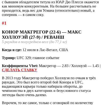
с бывшим обладателем титула из ЮАР Дю Плесси окажется
как минимум конкурентным. На большее рассчитывать не
приходится, ведь вес для Усмана (относительно) новый, а
соперник — в самом соку.
#1
КОНОР МАКГРЕГОР (22-6) — МАКС
ХОЛЛОУЭЙ (27-9) / РЕВАНШ
5 раундов в полусреднем весе (до 77,1 кг)
Когда и где:
12 июля в Лас-Вегасе, США
Турнир:
UFC 329; главное событие
Коэффициенты Vbet:
Макгрегор — 2.83 / Холлоуэй — 1.45 |
СДЕЛАТЬ СТАВКУ
В 2013 году Макгрегор победил Холлоуэя по очкам в трёх
раундах. Это был всего второй бой Конора в UFC,
выдающаяся карьера только набирала обороты, до
чемпионства в двух категориях и безусловного статуса
легенды было очень далеко.
Впрочем, то же самое, только с оговоркой по количеству