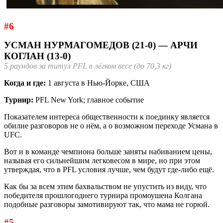
#6
УСМАН НУРМАГОМЕДОВ (21-0) — АРЧИ
КОГЛАН (13-0)
5 раундов за титул PFL в лёгком весе (до 70,3 кг)
Когда и где:
1 августа в Нью-Йорке, США
Турнир:
PFL New York; главное событие
Показателем интереса общественности к поединку является
обилие разговоров не о нём, а о возможном переходе Усмана в
UFC.
Вот и в команде чемпиона больше заняты набиванием цены,
называя его сильнейшим легковесом в мире, но при этом
утверждая, что в PFL условия лучше, чем будут где-либо ещё.
Как бы за всем этим бахвальством не упустить из виду, что
победителя прошлогоднего турнира промоушена Колгана
подобные разговоры замотивируют так, что мама не горюй.
#5