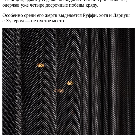
одержав уже четыре досрочные победы кряду.
Особенно среди его жертв выделяется Руффи, хотя и Дариуш
с Хукером — не пустое место.