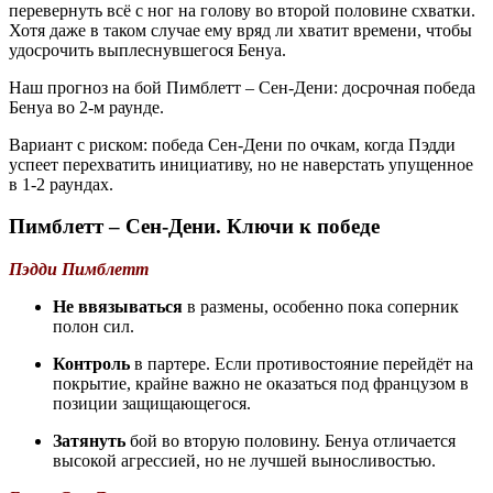
перевернуть всё с ног на голову во второй половине схватки.
Хотя даже в таком случае ему вряд ли хватит времени, чтобы
удосрочить выплеснувшегося Бенуа.
Наш прогноз на бой Пимблетт – Сен-Дени: досрочная победа
Бенуа во 2-м раунде.
Вариант с риском: победа Сен-Дени по очкам, когда Пэдди
успеет перехватить инициативу, но не наверстать упущенное
в 1-2 раундах.
Пимблетт – Сен-Дени. Ключи к победе
Пэдди Пимблетт
Не ввязываться
в размены, особенно пока соперник
полон сил.
Контроль
в партере. Если противостояние перейдёт на
покрытие, крайне важно не оказаться под французом в
позиции защищающегося.
Затянуть
бой во вторую половину. Бенуа отличается
высокой агрессией, но не лучшей выносливостью.