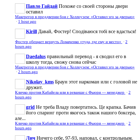
Павло Гайдай
Похоже со своей стороны двери
оставил
Макгрегор в преддверии боя с Холлоуэем: «Оставил эго за дверью»
·
1 hour ago
Kirill
Давай, Фостер! Сподіваюся тобі все вдасться!
Фостер обещает вернуть Ломаченко «туда, где ему и место»
·
2
hours ago
Daedalus
правильный перевод - я сводил его в
школу тогда, свожу снова сейчас
Макгрегор в преддверии боя с Холлоуэем: «Оставил эго за дверью»
·
2 hours ago
Nikolay_kms
Браун этот наркоман или с головой не
дружит.
Кличко против Кабайела или в реванше с Фьюри — менеджер
·
2
hours ago
grid
Не треба Владу повертатись. Це крапка. Бачив
його спаринг проти якогось також нашого боксера,
але...
Кличко против Кабайела или в реванше с Фьюри — менеджер
·
2
hours ago
Лич
Ничего себе, 97-93, наповал, с контрольным.