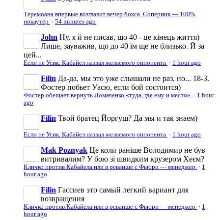
Теремоана впервые возглавит вечер бокса. Соперник — 100%
нокаутёр
·
54 minutes ago
John
Ну, я й не писав, що 40 - це кінець життя)
Лише, зауважив, що до 40 їм ще не близько. Й за
цей...
Если не Усик. Кабайел назвал желаемого оппонента
·
1 hour ago
Filin
Да-да, мы это уже слышали не раз, но... 18-3.
Фостер побьет Уасю, если бой состоится)
Фостер обещает вернуть Ломаченко «туда, где ему и место»
·
1 hour
ago
Filin
Твой братец Йоргуш? Да мы и так знаем)
Если не Усик. Кабайел назвал желаемого оппонента
·
1 hour ago
Mak Poznyak
Це коли раніше Володимир не був
витривалим? У бою зі швидким крузером Хеєм?
Кличко против Кабайела или в реванше с Фьюри — менеджер
·
1
hour ago
Filin
Гассиев это самый легкий вариант для
возвращения
Кличко против Кабайела или в реванше с Фьюри — менеджер
·
1
hour ago