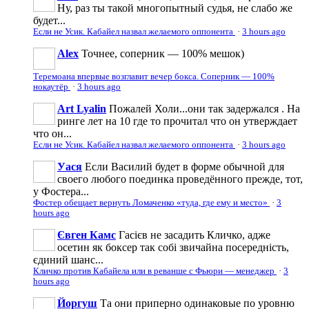
Ну, раз ты такой многопытный судья, не слабо же
будет...
Если не Усик. Кабайел назвал желаемого оппонента
·
3 hours ago
Аlеx
Точнее, соперник — 100% мешок)
Теремоана впервые возглавит вечер бокса. Соперник — 100%
нокаутёр
·
3 hours ago
Art Lyalin
Пожалей Холи...они так задержался . На
ринге лет на 10 где то прочитал что он утверждает
что он...
Если не Усик. Кабайел назвал желаемого оппонента
·
3 hours ago
Уася
Если Василий будет в форме обычной для
своего любого поединка проведённого прежде, тот,
у Фостера...
Фостер обещает вернуть Ломаченко «туда, где ему и место»
·
3
hours ago
Євген Камс
Гасієв не засадить Кличко, адже
осетин як боксер так собі звичайна посередність,
єдиний шанс...
Кличко против Кабайела или в реванше с Фьюри — менеджер
·
3
hours ago
Йоргуш
Та они приперно одинаковые по уровню