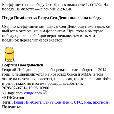
Коэффициент на победу Сен-Дени в диапазоне 1.55-1.75. На
победу Пимблетта — в районе 2.20-2.40.
Пэдди Пимблетт vs Бенуа Сен-Дени: шансы на победу
Судя по коэффициентам, шансы Сен-Дени ощутимо выше, он
выйдет в октагон явным фаворитом. При этом в быструю
победу одного из бойцов верят меньше, чем в то, что
поединок перевалит через экватор.
Георгий Победоносцев
Георгий Победоносцев — обозреватель единоборств с 2014
года. Специализируется на новостях бокса и ММА, в том
числе на поточных новостях, прогнозах, представлениях боёв
и репортажах по итогам прошедших событий.
2026-07-06T14:19:06+03:00
VRinge.com
vringe.com
vRINGe.com
Теги:
Пэдди Пимблетт
,
Бенуа Сен-Дени
,
UFC
,
мма
,
прогнозы
Поделиться: