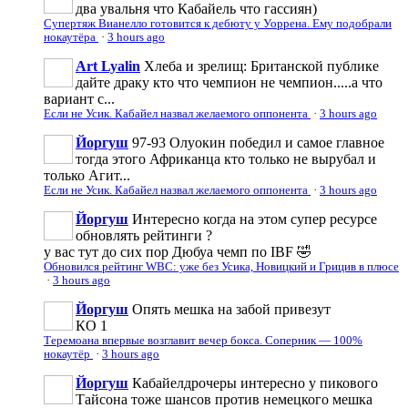
два увальня что Кабайель что гассиян)
Супертяж Вианелло готовится к дебюту у Уоррена. Ему подобрали
нокаутёра
·
3 hours ago
Art Lyalin
Хлеба и зрелищ: Британской публике
дайте драку кто что чемпион не чемпион.....а что
вариант с...
Если не Усик. Кабайел назвал желаемого оппонента
·
3 hours ago
Йоргуш
97-93 Олуокин победил и самое главное
тогда этого Африканца кто только не вырубал и
только Агит...
Если не Усик. Кабайел назвал желаемого оппонента
·
3 hours ago
Йоргуш
Интересно когда на этом супер ресурсе
обновлять рейтинги ?
у вас тут до сих пор Дюбуа чемп по IBF 🤣
Обновился рейтинг WBC: уже без Усика, Новицкий и Грицив в плюсе
·
3 hours ago
Йоргуш
Опять мешка на забой привезут
КО 1
Теремоана впервые возглавит вечер бокса. Соперник — 100%
нокаутёр
·
3 hours ago
Йоргуш
Кабайелдрочеры интересно у пикового
Тайсона тоже шансов против немецкого мешка