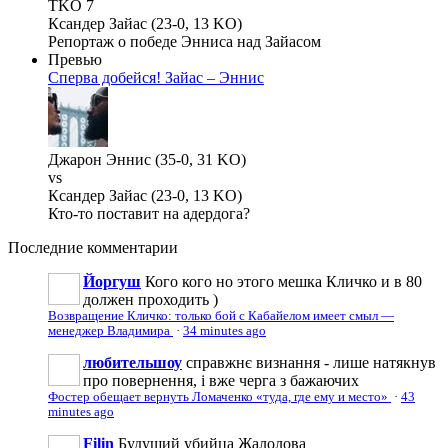
TKO 7
Ксандер Зайас (23-0, 13 KO)
Репортаж о победе Энниса над Зайасом
Превью
Сперва добейся! Зайас – Эннис
Джарон Эннис (35-0, 31 KO)
vs
Ксандер Зайас (23-0, 13 KO)
Кто-то поставит на адердога?
Последние
комментарии
Йоргуш
Кого кого но этого мешка Кличко и в 80
должен проходить )
Возвращение Кличко: только бой с Кабайелом имеет смыл —
менеджер Владимира
·
34 minutes ago
любительшоу
справжнє визнання - лише натякнув
про повернення, і вже черга з бажаючих
Фостер обещает вернуть Ломаченко «туда, где ему и место»
·
43
minutes ago
Filin
Будущий убийца Жалолова