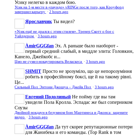
Усику нелегко в каждом бою.
Усик на 1-м месте в «паунде» vRINGe после того, как Кроуфорд
завершил карьеру
·
2 hours ago
Ярославчик
Ты видел?
«Усик ещё не дрался с этим стилем». Тренер Скотт о бое с
Уайлдером
·
3 hours ago
ÀmirGGGfan
Эх. А раньше было наоборот -
первый средний слабый, в миддле элита: Головкин,
Канело, Джейкобс и...
Цзю не сумел нокаутировать Веласкеса
·
3 hours ago
SHMIT
Просто не зрозуміло, що це непорозуміння
робить в професійному боксі, ще й на такому рівні.
Це...
Сильный Пол. Энтони Джошуа – Джейк Пол
·
3 hours ago
Евгений Подолиный
Не пойму где вы там
увидели Пола Кролла. Эспадас же был соперником
Соузы
Двойной нокдаун в безумном бою Мартинеса и Джонса: зацените
видео
·
3 hours ago
ÀmirGGGfan
Да тут скорее репутационные потери
для Жанибека и его команды. (Top Rank в том