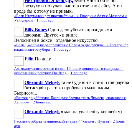
Не стреляй! Я кенгуру.
Будет много бить по
воздуху и получать часто в ответ по фейсу. А он
вроде бы к этому не привык.
«Если Итаума выйдет против Усика…» Гвоздик о боях с Мозесом и
Уайлдером
·
1 hour ago
Billy Bones
Одно дело убегать проходными
дворами. Другое - в ринге.
Велосипед в боксе - отдельное искусство.
«Если Джошуа не расправится с Полом за два раунда…» Топ-тренер
нахваливает ютубера
·
1 hour ago
Filin
По делу
Алимханулы исключили из топ-10 после допингового скандала —
обновлённый рейтинг The Ring
·
1 hour ago
Olexandr Melnyk
та не буде він в стійці і пів раунда
битися)він раз так спробував з маленьким
Бьорнсом...
«Боится до у**ачки». Бакли разоблачил стиль Чимаева, сравнивал с
Хабибом
·
2 hours ago
Olexandr Melnyk
я мав на увазі еліту хевівейту)
Гассиев отобрал чемпионский титул у 44-летнего Пулева
·
2 hours
ago