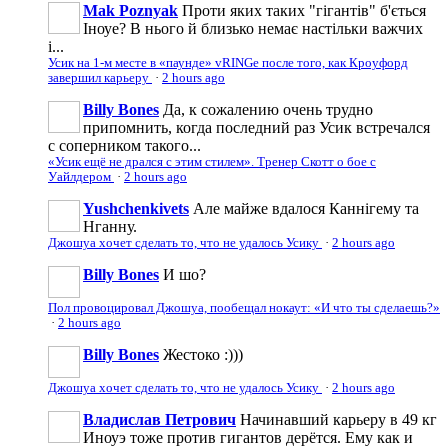
Mak Poznyak
Проти яких таких "гігантів" б'ється
Іноуе? В нього й близько немає настільки важчих
і...
Усик на 1-м месте в «паунде» vRINGe после того, как Кроуфорд
завершил карьеру
·
2 hours ago
Billy Bones
Да, к сожалению очень трудно
припомнить, когда последний раз Усик встречался
с соперником такого...
«Усик ещё не дрался с этим стилем». Тренер Скотт о бое с
Уайлдером
·
2 hours ago
Yushchenkivets
Але майже вдалося Каннігему та
Нганну.
Джошуа хочет сделать то, что не удалось Усику
·
2 hours ago
Billy Bones
И шо?
Пол провоцировал Джошуа, пообещал нокаут: «И что ты сделаешь?»
·
2 hours ago
Billy Bones
Жестоко :)))
Джошуа хочет сделать то, что не удалось Усику
·
2 hours ago
Владислав Петрович
Начинавший карьеру в 49 кг
Иноуэ тоже против гигантов дерётся. Ему как и