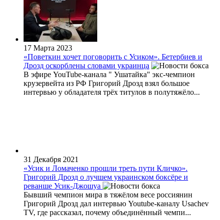
17 Марта 2023
«Поветкин хочет поговорить с Усиком». Бетербиев и
Дрозд оскорблены словами украинца
В эфире YouTube-канала " Ушатайка" экс-чемпион
крузервейта из РФ Григорий Дрозд взял большое
интервью у обладателя трёх титулов в полутяжёло...
31 Декабря 2021
«Усик и Ломаченко прошли треть пути Кличко».
Григорий Дрозд о лучшем украинском боксёре и
реванше Усик-Джошуа
Бывший чемпион мира в тяжёлом весе россиянин
Григорий Дрозд дал интервью Youtube-каналу Usachev
TV, где рассказал, почему объединённый чемпи...