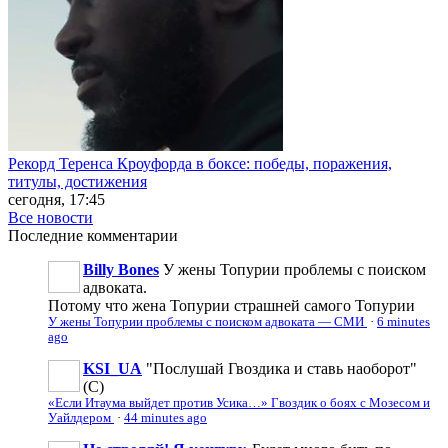
Рекорд Теренса Кроуфорда в боксе: победы, поражения,
титулы, достижения
сегодня, 17:45
Все новости
Последние
комментарии
Billy Bones
У жены Топурии проблемы с поиском
адвоката.
Потому что жена Топурии страшней самого Топурии
У жены Топурии проблемы с поиском адвоката — СМИ
·
6 minutes
ago
KSI_UA
"Послушай Гвоздика и ставь наоборот"
(С)
«Если Итаума выйдет против Усика…» Гвоздик о боях с Мозесом и
Уайлдером
·
44 minutes ago