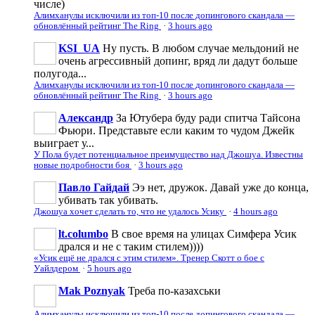
числе)
Алимханулы исключили из топ-10 после допингового скандала —
обновлённый рейтинг The Ring
·
3 hours ago
KSI_UA
Ну пусть. В любом случае мельдоний не
очень агрессивньій допинг, вряд ли дадут больше
полугода...
Алимханулы исключили из топ-10 после допингового скандала —
обновлённый рейтинг The Ring
·
3 hours ago
Александр
За Ютубера буду ради спитча Тайсона
Фьюри. Представьте если каким то чудом Джейк
выиграет у...
У Пола будет потенциальное преимущество над Джошуа. Известны
новые подробности боя
·
3 hours ago
Павло Гайдай
Ээ нет, дружок. Давай уже до конца,
убивать так убивать.
Джошуа хочет сделать то, что не удалось Усику
·
4 hours ago
lt.columbo
В свое время на улицах Симфера Усик
дрался и не с таким стилем))))
«Усик ещё не дрался с этим стилем». Тренер Скотт о бое с
Уайлдером
·
5 hours ago
Mak Poznyak
Треба по-казахськи
Алимханулы исключили из топ-10 после допингового скандала —