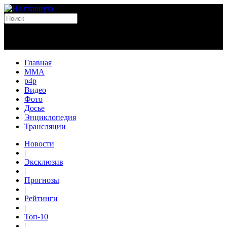
Главная
MMA
p4p
Видео
Фото
Досье
Энциклопедия
Трансляции
Новости
|
Эксклюзив
|
Прогнозы
|
Рейтинги
|
Топ-10
|