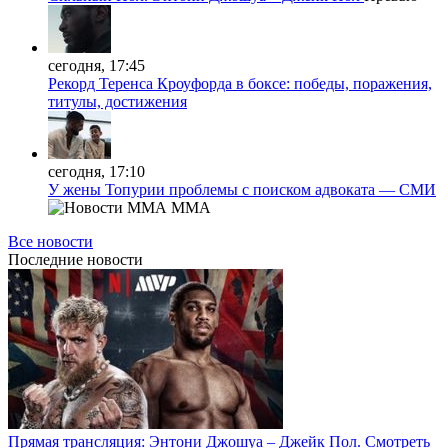
сегодня, 17:45
Рекорд Теренса Кроуфорда в боксе: победы, поражения,
титулы, достижения
сегодня, 17:10
У жены Топурии проблемы с поиском адвоката — СМИ
MMA
Все новости
Последние
новости
Прямая трансляция: Энтони Джошуа – Джейк Пол. Смотреть