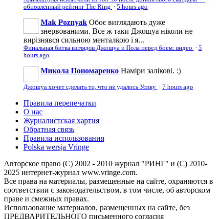
обновлённый рейтинг The Ring
·
5 hours ago
Mak Poznyak
Обоє виглядають дуже
знервованими. Все ж таки Джошуа ніколи не
вирізнявся сильною менталкою і я...
Финальная битва взглядов Джошуа и Пола перед боем: видео
·
5
hours ago
Микола Пономаренко
Наміри залікові. :)
Джошуа хочет сделать то, что не удалось Усику
·
7 hours ago
Правила перепечатки
О нас
Журналистская хартия
Обратная связь
Правила использования
Polska wersja Vringe
Авторское право (С) 2002 - 2010 журнал "РИНГ" и (С) 2010-
2025 интернет-журнал www.vringe.com.
Все права на материалы, размещенные на сайте, охраняются в
соответствии с законодательством, в том числе, об авторском
праве и смежных правах.
Использование материалов, размещенных на сайте, без
ПРЕДВАРИТЕЛЬНОГО письменного согласия