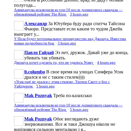
полугода...
Алимханулы исключили из топ-10 после допингового скандала —
обновлённый рейтинг The Ring
·
3 hours ago
Александр
За Ютубера буду ради спитча Тайсона
Фьюри. Представьте если каким то чудом Джейк
выиграет у...
У Пола будет потенциальное преимущество над Джошуа. Известны
новые подробности боя
·
3 hours ago
Павло Гайдай
Ээ нет, дружок. Давай уже до конца,
убивать так убивать.
Джошуа хочет сделать то, что не удалось Усику
·
4 hours ago
lt.columbo
В свое время на улицах Симфера Усик
дрался и не с таким стилем))))
«Усик ещё не дрался с этим стилем». Тренер Скотт о бое с
Уайлдером
·
5 hours ago
Mak Poznyak
Треба по-казахськи
Алимханулы исключили из топ-10 после допингового скандала —
обновлённый рейтинг The Ring
·
5 hours ago
Mak Poznyak
Обоє виглядають дуже
знервованими. Все ж таки Джошуа ніколи не
вирізнявся сильною менталкою і я...