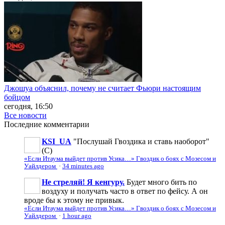
Джошуа объяснил, почему не считает Фьюри настоящим
бойцом
сегодня, 16:50
Все новости
Последние
комментарии
KSI_UA
"Послушай Гвоздика и ставь наоборот"
(С)
«Если Итаума выйдет против Усика…» Гвоздик о боях с Мозесом и
Уайлдером
·
34 minutes ago
Не стреляй! Я кенгуру.
Будет много бить по
воздуху и получать часто в ответ по фейсу. А он
вроде бы к этому не привык.
«Если Итаума выйдет против Усика…» Гвоздик о боях с Мозесом и
Уайлдером
·
1 hour ago