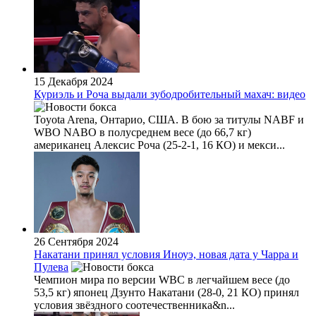
15 Декабря 2024
Куриэль и Роча выдали зубодробительный махач: видео
Toyota Arena, Онтарио, США. В бою за титулы NABF и
WBO NABO в полусреднем весе (до 66,7 кг)
американец Алексис Роча (25-2-1, 16 КО) и мекси...
26 Сентября 2024
Накатани принял условия Иноуэ, новая дата у Чарра и
Пулева
Чемпион мира по версии WBC в легчайшем весе (до
53,5 кг) японец Дзунто Накатани (28-0, 21 КО) принял
условия звёздного соотечественника&n...