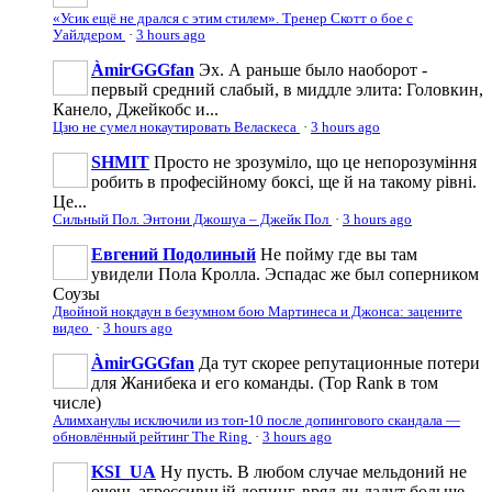
«Усик ещё не дрался с этим стилем». Тренер Скотт о бое с
Уайлдером
·
3 hours ago
ÀmirGGGfan
Эх. А раньше было наоборот -
первый средний слабый, в миддле элита: Головкин,
Канело, Джейкобс и...
Цзю не сумел нокаутировать Веласкеса
·
3 hours ago
SHMIT
Просто не зрозуміло, що це непорозуміння
робить в професійному боксі, ще й на такому рівні.
Це...
Сильный Пол. Энтони Джошуа – Джейк Пол
·
3 hours ago
Евгений Подолиный
Не пойму где вы там
увидели Пола Кролла. Эспадас же был соперником
Соузы
Двойной нокдаун в безумном бою Мартинеса и Джонса: зацените
видео
·
3 hours ago
ÀmirGGGfan
Да тут скорее репутационные потери
для Жанибека и его команды. (Top Rank в том
числе)
Алимханулы исключили из топ-10 после допингового скандала —
обновлённый рейтинг The Ring
·
3 hours ago
KSI_UA
Ну пусть. В любом случае мельдоний не
очень агрессивньій допинг, вряд ли дадут больше