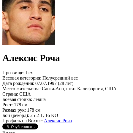
Алексис Роча
Прозвище:
Lex
Весовая категория:
Полусредний вес
Дата рождения:
07.07.1997 (28 лет)
Место жительства:
Санта-Ана, штат Калифорния, США
Страна:
США
Боевая стойка:
левша
Рост:
178 см
Размах рук:
178 см
Бои (рекорд):
25-2-1, 16 KO
Профиль на Boxrec:
Алексис Роча