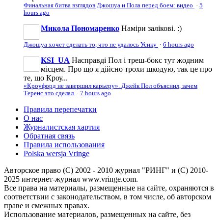
Финальная битва взглядов Джошуа и Пола перед боем: видео
·
5
hours ago
Микола Пономаренко
Наміри залікові. :)
Джошуа хочет сделать то, что не удалось Усику
·
6 hours ago
KSI_UA
Насправді Пол і треш-бокс тут жодним
місцем. Про що я дійсно трохи шкодую, так це про
те, що Кроу...
«Кроуфорд не завершил карьеру». Джейк Пол объяснил, зачем
Теренс это сделал
·
7 hours ago
Правила перепечатки
О нас
Журналистская хартия
Обратная связь
Правила использования
Polska wersja Vringe
Авторское право (С) 2002 - 2010 журнал "РИНГ" и (С) 2010-
2025 интернет-журнал www.vringe.com.
Все права на материалы, размещенные на сайте, охраняются в
соответствии с законодательством, в том числе, об авторском
праве и смежных правах.
Использование материалов, размещенных на сайте, без