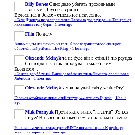
Billy Bones
Одно дело убегать проходными
дворами. Другое - в ринге.
Велосипед в боксе - отдельное искусство.
«Если Джошуа не расправится с Полом за два раунда…» Топ-тренер
нахваливает ютубера
·
1 hour ago
Filin
По делу
Алимханулы исключили из топ-10 после допингового скандала —
обновлённый рейтинг The Ring
·
1 hour ago
Olexandr Melnyk
та не буде він в стійці і пів раунда
битися)він раз так спробував з маленьким
Бьорнсом...
«Боится до у**ачки». Бакли разоблачил стиль Чимаева, сравнивал с
Хабибом
·
1 hour ago
Olexandr Melnyk
я мав на увазі еліту хевівейту)
Гассиев отобрал чемпионский титул у 44-летнего Пулева
·
1 hour
ago
Mak Poznyak
Проти яких таких "гігантів" б'ється
Іноуе? В нього й близько немає настільки важчих
і...
Усик на 1-м месте в «паунде» vRINGe после того, как Кроуфорд
завершил карьеру
·
1 hour ago