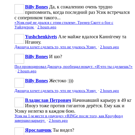
Billy Bones
Да, к сожалению очень трудно
припомнить, когда последний раз Усик встречался
с соперником такого...
«Усик ещё не дрался с этим стилем». Тренер Скотт о бое с
Уайлдером
·
2 hours ago
Yushchenkivets
Але майже вдалося Каннігему та
Нганну.
Джошуа хочет сделать то, что не удалось Усику
·
2 hours ago
Billy Bones
И шо?
Пол провоцировал Джошуа, пообещал нокаут: «И что ты сделаешь?»
·
2 hours ago
Billy Bones
Жестоко :)))
Джошуа хочет сделать то, что не удалось Усику
·
2 hours ago
Владислав Петрович
Начинавший карьеру в 49 кг
Иноуэ тоже против гигантов дерётся. Ему как и
Усику нелегко в каждом бою.
Усик на 1-м месте в «паунде» vRINGe после того, как Кроуфорд
завершил карьеру
·
2 hours ago
Ярославчик
Ты видел?