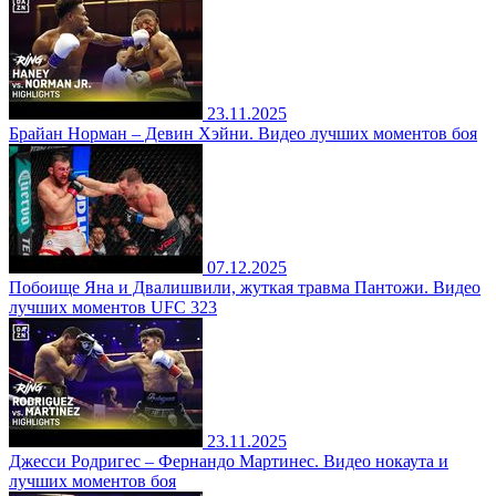
23.11.2025
Брайан Норман – Девин Хэйни. Видео лучших моментов боя
07.12.2025
Побоище Яна и Двалишвили, жуткая травма Пантожи. Видео
лучших моментов UFC 323
23.11.2025
Джесси Родригес – Фернандо Мартинес. Видео нокаута и
лучших моментов боя