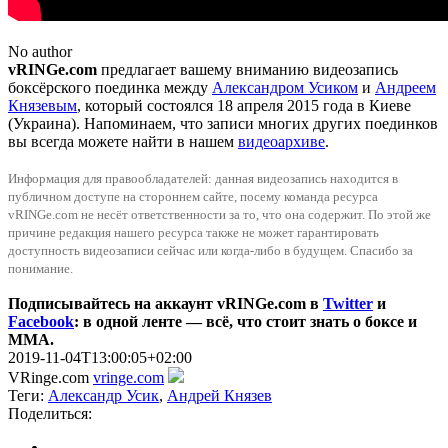
No author
vRINGe.com
предлагает вашему вниманию видеозапись
боксёрского поединка между
Александром Усиком
и
Андреем
Князевым
, который состоялся 18 апреля 2015 года в Киеве
(Украина). Напоминаем, что записи многих других поединков
вы всегда можете найти в нашем
видеоархиве
.
Информация для правообладателей: данная видеозапись находится в
публичном доступе на стороннем сайте, посему команда ресурса
vRINGe.com не несёт ответственности за то, что она содержит. По этой же
причинe редакция нашего ресурса также не может гарантировать
доступность видеозаписи сейчас или когда-либо в будущем. Спасибо за
понимание.
Подписывайтесь на аккаунт vRINGe.com в
Twitter
и
Facebook
: в одной ленте — всё, что стоит знать о боксе и
ММА.
2019-11-04T13:00:05+02:00
VRinge.com
vringe.com
Теги:
Александр Усик
,
Андрей Князев
Поделиться: