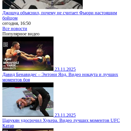
Джошуа объяснил, почему не считает Фьюри настоящим
бойцом
сегодня, 16:50
Все новости
Популярное
видео
23.11.2025
Давид Бенавидес – Энтони Ярд. Видео нокаута и лучших
моментов боя
23.11.2025
Царукян удосрочил Хукера. Видео лучших моментов UFC
Катар