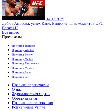
14.12.2025
Дебют Амосова, успех Капе. Видео лучших моментов UFC
Вегас 112
Все видео
Промокоды
Промокод 1хставка
Промокод Winline
Промокод Betcity
Промокод Melbet
Промокод Лига ставок
Промокод Фонбет
Промокод Leon
Промокод Pari
Правила перепечатки
О нас
Журналистская хартия
Обратная связь
Правила использования
Polska wersja Vringe