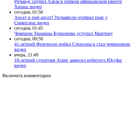
Ричардс срубил Азиза в первом африканском ивенте
Хирна: видео
сегодня, 01:50
Апсет и ещё апсет! Уильямсон отобрал пояс у
Симпсона: видео
сегодня, 01:45
Чемпион Украины Куриленко уступил Мартину
сегодня, 00:50
41-летний Фергюсон побил Спенсера и стал чемпионом:
видео
вчера, 21:49
18-летний супертяж Атанг замесил небитого Юсуфа:
видео
Включить комментарии