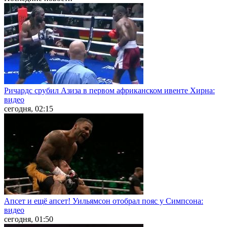
Ричардс срубил Азиза в первом африканском ивенте Хирна:
видео
сегодня, 02:15
Апсет и ещё апсет! Уильямсон отобрал пояс у Симпсона:
видео
сегодня, 01:50