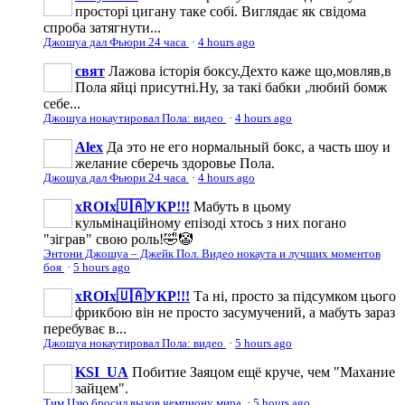
просторі цигану таке собі. Виглядає як свідома
спроба затягнути...
Джошуа дал Фьюри 24 часа
·
4 hours ago
свят
Лажова історія боксу.Дехто каже що,мовляв,в
Пола яйці присутні.Ну, за такі бабки ,любий бомж
себе...
Джошуа нокаутировал Пола: видео
·
4 hours ago
Аlеx
Да это не его нормальный бокс, а часть шоу и
желание сберечь здоровье Пола.
Джошуа дал Фьюри 24 часа
·
4 hours ago
xROIx🇺🇦УКР!!!
Мабуть в цьому
кульмінаційному епізоді хтось з них погано
"зіграв" свою роль!🤣🤡
Энтони Джошуа – Джейк Пол. Видео нокаута и лучших моментов
боя
·
5 hours ago
xROIx🇺🇦УКР!!!
Та ні, просто за підсумком цього
фрикбою він не просто засумучений, а мабуть зараз
перебуває в...
Джошуа нокаутировал Пола: видео
·
5 hours ago
KSI_UA
Побитие Заяцом ещё круче, чем "Махание
зайцем".
Тим Цзю бросил вызов чемпиону мира
·
5 hours ago