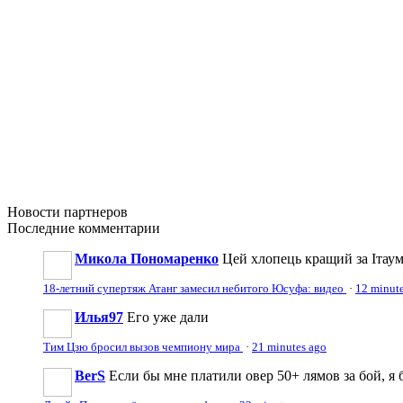
Новости
партнеров
Последние
комментарии
Микола Пономаренко
Цей хлопець кращий за Ітаум
18-летний супертяж Атанг замесил небитого Юсуфа: видео
·
12 minut
Илья97
Его уже дали
Тим Цзю бросил вызов чемпиону мира
·
21 minutes ago
BerS
Если бы мне платили овер 50+ лямов за бой, я б