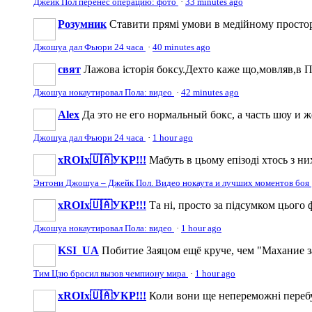
Джейк Пол перенёс операцию: фото
·
33 minutes ago
Розумник
Ставити прямі умови в медійному просторі
Джошуа дал Фьюри 24 часа
·
40 minutes ago
свят
Лажова історія боксу.Дехто каже що,мовляв,в По
Джошуа нокаутировал Пола: видео
·
42 minutes ago
Аlеx
Да это не его нормальный бокс, а часть шоу и 
Джошуа дал Фьюри 24 часа
·
1 hour ago
xROIx🇺🇦УКР!!!
Мабуть в цьому епізоді хтось з ни
Энтони Джошуа – Джейк Пол. Видео нокаута и лучших моментов боя
xROIx🇺🇦УКР!!!
Та ні, просто за підсумком цього 
Джошуа нокаутировал Пола: видео
·
1 hour ago
KSI_UA
Побитие Заяцом ещё круче, чем "Махание з
Тим Цзю бросил вызов чемпиону мира
·
1 hour ago
xROIx🇺🇦УКР!!!
Коли вони ще непереможні перебув