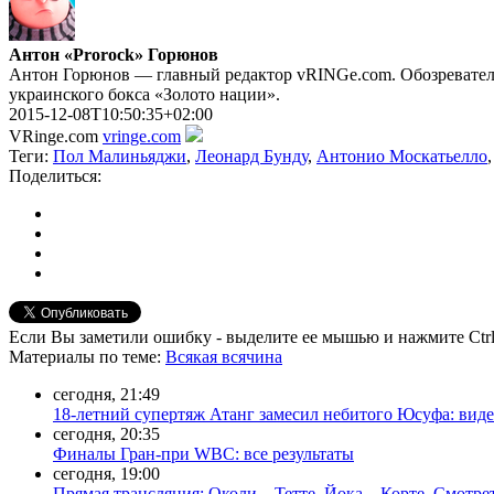
Антон «Prorock» Горюнов
Антон Горюнов — главный редактор vRINGe.com. Обозреватель
украинского бокса «Золото нации».
2015-12-08T10:50:35+02:00
VRinge.com
vringe.com
Теги:
Пол Малиньяджи
,
Леонард Бунду
,
Антонио Москатьелло
Поделиться:
Если Вы заметили ошибку - выделите ее мышью и нажмите Ctrl
Материалы
по теме
:
Всякая всячина
сегодня, 21:49
18-летний супертяж Атанг замесил небитого Юсуфа: вид
сегодня, 20:35
Финалы Гран-при WBC: все результаты
сегодня, 19:00
Прямая трансляция: Околи – Тетте, Йока – Корте. Смотре