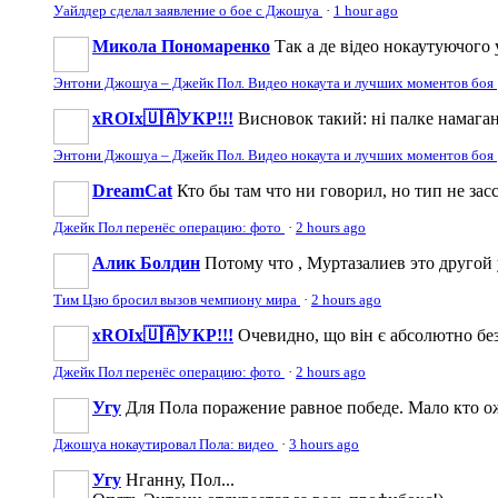
Уайлдер сделал заявление о бое с Джошуа
·
1 hour ago
Микола Пономаренко
Так а де відео нокаутуючого 
Энтони Джошуа – Джейк Пол. Видео нокаута и лучших моментов боя
xROIx🇺🇦УКР!!!
Висновок такий: ні палке намаган
Энтони Джошуа – Джейк Пол. Видео нокаута и лучших моментов боя
DreamCat
Кто бы там что ни говорил, но тип не за
Джейк Пол перенёс операцию: фото
·
2 hours ago
Алик Болдин
Потому что , Муртазалиев это другой
Тим Цзю бросил вызов чемпиону мира
·
2 hours ago
xROIx🇺🇦УКР!!!
Очевидно, що він є абсолютно безг
Джейк Пол перенёс операцию: фото
·
2 hours ago
Угу
Для Пола поражение равное победе. Мало кто ожи
Джошуа нокаутировал Пола: видео
·
3 hours ago
Угу
Нганну, Пол...