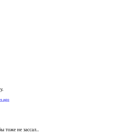
у.
es ago
ы тоже не зассал..