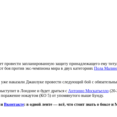
жет провести запланированную защиту принадлежащего ему титу
 от боя против экс-чемпиона мира в двух категориях
Пола Малин
U уже наказали Джанлуке провести следующий бой с обязательн
 выступит в Лондоне и будет драться с
Антонио Москатьелло
(20-
ел поражение нокаутом (КО 5) от упомянутого выше Бунду.
и
Вконтакте
: в одной ленте — всё, что стоит знать о боксе и