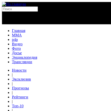
Главная
MMA
p4p
Видео
Фото
Досье
Энциклопедия
Трансляции
Новости
|
Эксклюзив
|
Прогнозы
|
Рейтинги
|
Топ-10
|