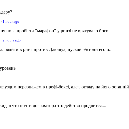
удару?
·
1 hour ago
ня пола пробігти "марафон" у ринзі не врятувало його...
·
2 hours ago
ссал выйти в ринг против Джошуа, пускай Энтони его и...
 уровень
луздим персонажем в профі-боксі, але з огляду на його останній.
дал что почти до экватора это действо продлится....