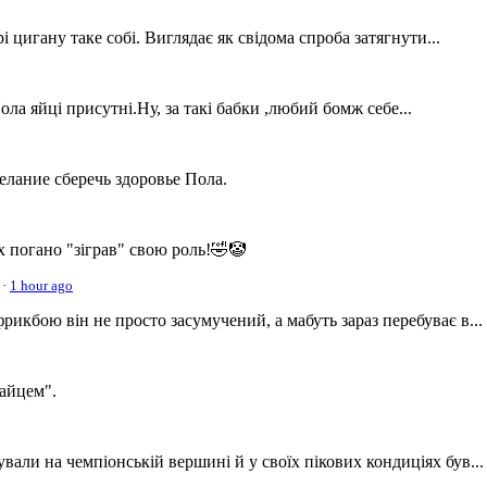
 цигану таке собі. Виглядає як свідома спроба затягнути...
ла яйці присутні.Ну, за такі бабки ,любий бомж себе...
желание сберечь здоровье Пола.
х погано "зіграв" свою роль!🤣🤡
·
1 hour ago
фрикбою він не просто засумучений, а мабуть зараз перебуває в...
айцем".
али на чемпіонській вершині й у своїх пікових кондиціях був...