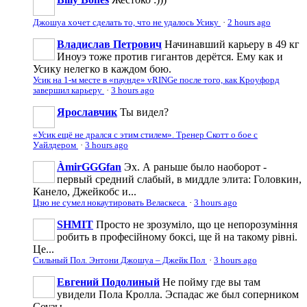
Джошуа хочет сделать то, что не удалось Усику
·
2 hours ago
Владислав Петрович
Начинавший карьеру в 49 кг
Иноуэ тоже против гигантов дерётся. Ему как и
Усику нелегко в каждом бою.
Усик на 1-м месте в «паунде» vRINGe после того, как Кроуфорд
завершил карьеру
·
3 hours ago
Ярославчик
Ты видел?
«Усик ещё не дрался с этим стилем». Тренер Скотт о бое с
Уайлдером
·
3 hours ago
ÀmirGGGfan
Эх. А раньше было наоборот -
первый средний слабый, в миддле элита: Головкин,
Канело, Джейкобс и...
Цзю не сумел нокаутировать Веласкеса
·
3 hours ago
SHMIT
Просто не зрозуміло, що це непорозуміння
робить в професійному боксі, ще й на такому рівні.
Це...
Сильный Пол. Энтони Джошуа – Джейк Пол
·
3 hours ago
Евгений Подолиный
Не пойму где вы там
увидели Пола Кролла. Эспадас же был соперником
Соузы