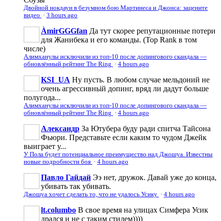
Двойной нокдаун в безумном бою Мартинеса и Джонса: зацените
видео
·
3 hours ago
ÀmirGGGfan
Да тут скорее репутационные потери
для Жанибека и его команды. (Top Rank в том
числе)
Алимханулы исключили из топ-10 после допингового скандала —
обновлённый рейтинг The Ring
·
4 hours ago
KSI_UA
Ну пусть. В любом случае мельдоний не
очень агрессивньій допинг, вряд ли дадут больше
полугода...
Алимханулы исключили из топ-10 после допингового скандала —
обновлённый рейтинг The Ring
·
4 hours ago
Александр
За Ютубера буду ради спитча Тайсона
Фьюри. Представьте если каким то чудом Джейк
выиграет у...
У Пола будет потенциальное преимущество над Джошуа. Известны
новые подробности боя
·
4 hours ago
Павло Гайдай
Ээ нет, дружок. Давай уже до конца,
убивать так убивать.
Джошуа хочет сделать то, что не удалось Усику
·
4 hours ago
lt.columbo
В свое время на улицах Симфера Усик
дрался и не с таким стилем))))