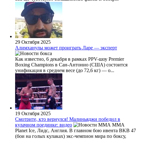
29 Октября 2025
Алимханулы может проиграть Ларе — эксперт
Как известно, 6 декабря в рамках PPV-шоу Premier
Boxing Champions в Сан-Антонио (США) состоится
унификация в среднем весе (до 72,6 кг) — о...
19 Октября 2025
Смотрите, кто вернулся! Малиньяджи победил в
кулачном поединке: видео
MMA
Planet Ice, Лидс, Англия. В главном бою ивента BKB 47
(бои на голых кулаках) экс-чемпион мира по боксу,