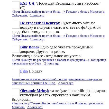
KSI_UA
"Послушай Гвоздика и ставь наоборот"
(С)
«Если Итаума выйдет против Усика…» Гвоздик о боях с Мозесом и
Уайлдером
·
1 hour ago
Не стреляй! Я кенгуру.
Будет много бить по
воздуху и получать часто в ответ по фейсу. А он
вроде бы к этому не привык.
«Если Итаума выйдет против Усика…» Гвоздик о боях с Мозесом и
Уайлдером
·
1 hour ago
Billy Bones
Одно дело убегать проходными
дворами. Другое - в ринге.
Велосипед в боксе - отдельное искусство.
«Если Джошуа не расправится с Полом за два раунда…» Топ-тренер
нахваливает ютубера
·
2 hours ago
Filin
По делу
Алимханулы исключили из топ-10 после допингового скандала —
обновлённый рейтинг The Ring
·
2 hours ago
Olexandr Melnyk
та не буде він в стійці і пів раунда
битися)він раз так спробував з маленьким
Бьорнсом...
«Боится до у**ачки». Бакли разоблачил стиль Чимаева, сравнивал с
Хабибом
·
2 hours ago