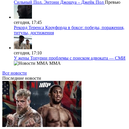
Сильный Пол. Энтони Джошуа – Джейк Пол
Превью
сегодня, 17:45
Рекорд Теренса Кроуфорда в боксе: победы, поражения,
титулы, достижения
сегодня, 17:10
У жены Топурии проблемы с поиском адвоката — СМИ
MMA
Все новости
Последние
новости