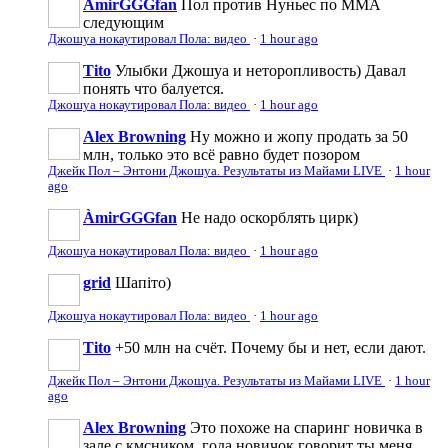
ÀmirGGGfan
Пол против Нуньес по ММА
следующим
Джошуа нокаутировал Пола: видео
·
1 hour ago
Tito
Улыбки Джошуа и неторопливость) Давал
понять что балуется.
Джошуа нокаутировал Пола: видео
·
1 hour ago
Alex Browning
Ну можно и жопу продать за 50
млн, только это всё равно будет позором
Джейк Пол – Энтони Джошуа. Результаты из Майами LIVE
·
1 hour
ago
ÀmirGGGfan
Не надо оскорблять цирк)
Джошуа нокаутировал Пола: видео
·
1 hour ago
grid
Шапіто)
Джошуа нокаутировал Пола: видео
·
1 hour ago
Tito
+50 млн на счёт. Почему бы и нет, если дают.
Джейк Пол – Энтони Джошуа. Результаты из Майами LIVE
·
1 hour
ago
Alex Browning
Это похоже на спаринг новичка в
зале с кмсником, года новичок говорит ты меня