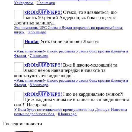
Уайлдером
·
2 hours ago
xROIx🇺🇦УКР!!!
Отакої, то виявляється, що
навіть 50-річний Андерсон, як боксер ще має
достатньо залишку...
Экс-чемпионы UFC Силва и Вудли подрались по правилам бокса:
видео
·
3 hours ago
Huntar
Усик би не вийшов з Люїсом
«Усик в пантеоне!» Льюис рассказал о своих боях против Джошуа и
Фьюри
·
7 hours ago
xROIx🇺🇦УКР!!!
Вже й джонс-молодший та
Льюіс немов наввипередки визнають та
констатують очевидне щодо...
«Усик в пантеоне!» Льюис рассказал о своих боях против Джошуа и
Фьюри
·
8 hours ago
xROIx🇺🇦УКР!!!
І що це кардинально змінює?!
Це ж жодним чином не впливає на співвідношення
сил!!! Насправді...
У Пола будет потенциальное преимущество над Джошуа. Известны
новые подробности боя
·
8 hours ago
Последние
новости