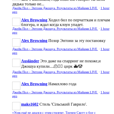
дядька только не...
Джейк Пол – Энтони Джошуа. Результаты из Майами LIVE
·
1 hour
ago
Alex Browning
Ходил бил по перчатткам и плечам
блогера, и ждал когда клоун упадет.
Джейк Пол – Энтони Джошуа. Результаты из Майами LIVE
·
1 hour
ago
Alex Browning
Позор Энтони за эту постановку
Джейк Пол – Энтони Джошуа. Результаты из Майами LIVE
·
1 hour
ago
Ausländer
Это даже на спарринг не похоже,и
Джошуа купили....🫠🤦‍♀️ цирк 🚑🤡
Джейк Пол – Энтони Джошуа. Результаты из Майами LIVE
·
1 hour
ago
Alex Browning
Намахлово года
Джейк Пол – Энтони Джошуа. Результаты из Майами LIVE
·
1 hour
ago
maks1602
Стиль 'Сільський Гаврило'.
«Усик ещё не дрался с этим стилем». Тренер Скотт о бое с