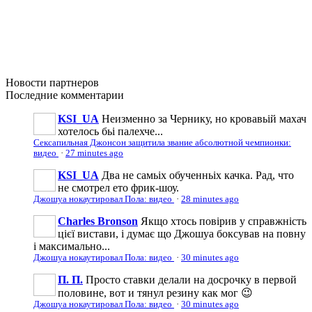
Новости
партнеров
Последние
комментарии
KSI_UA
Неизменно за Чернику, но кровавьій махач
хотелось бьі палехче...
Сексапильная Джонсон защитила звание абсолютной чемпионки:
видео
·
27 minutes ago
KSI_UA
Два не самьіх обученньіх качка. Рад, что
не смотрел ето фрик-шоу.
Джошуа нокаутировал Пола: видео
·
28 minutes ago
Charles Bronson
Якщо хтось повірив у справжність
цієї вистави, і думає що Джошуа боксував на повну
і максимально...
Джошуа нокаутировал Пола: видео
·
30 minutes ago
П. П.
Просто ставки делали на досрочку в первой
половине, вот и тянул резину как мог 😉
Джошуа нокаутировал Пола: видео
·
30 minutes ago