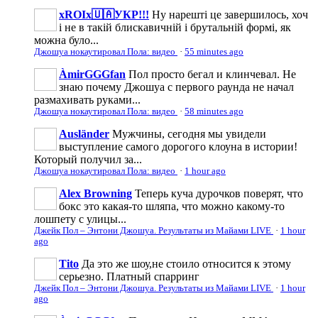
xROIx🇺🇦УКР!!!
Ну нарешті це завершилось, хоч
і не в такій блискавичній і брутальній формі, як
можна було...
Джошуа нокаутировал Пола: видео
·
55 minutes ago
ÀmirGGGfan
Пол просто бегал и клинчевал. Не
знаю почему Джошуа с первого раунда не начал
размахивать руками...
Джошуа нокаутировал Пола: видео
·
58 minutes ago
Ausländer
Мужчины, сегодня мы увидели
выступление самого дорогого клоуна в истории!
Который получил за...
Джошуа нокаутировал Пола: видео
·
1 hour ago
Alex Browning
Теперь куча дурочков поверят, что
бокс это какая-то шляпа, что можно какому-то
лошпету с улицы...
Джейк Пол – Энтони Джошуа. Результаты из Майами LIVE
·
1 hour
ago
Tito
Да это же шоу,не стоило относится к этому
серьезно. Платный спарринг
Джейк Пол – Энтони Джошуа. Результаты из Майами LIVE
·
1 hour
ago