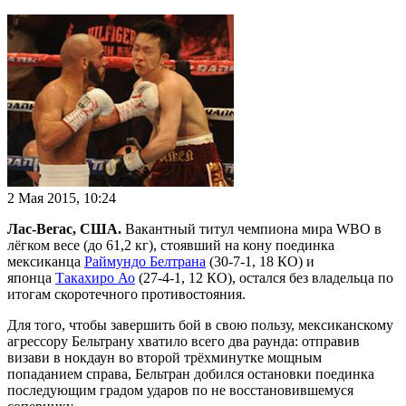
2 Мая 2015, 10:24
Лас-Вегас, США.
Вакантный титул чемпиона мира WBO в
лёгком весе (до 61,2 кг), стоявший на кону поединка
мексиканца
Раймундо Белтрана
(30-7-1, 18 КО) и
японца
Такахиро Ао
(27-4-1, 12 КО), остался без владельца по
итогам скоротечного противостояния.
Для того, чтобы завершить бой в свою пользу, мексиканскому
агрессору Бельтрану хватило всего два раунда: отправив
визави в нокдаун во второй трёхминутке мощным
попаданием справа, Бельтран добился остановки поединка
последующим градом ударов по не восстановившемуся