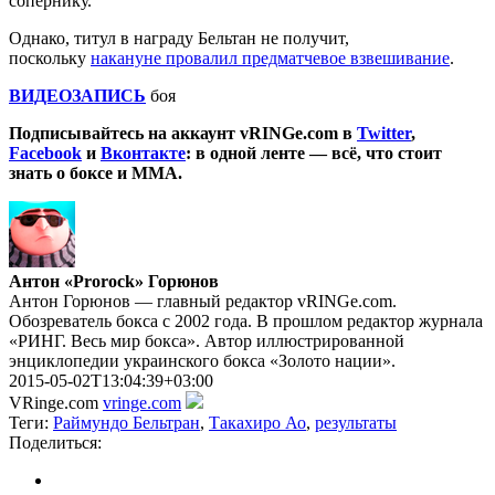
сопернику.
Однако, титул в награду Бельтан не получит,
поскольку
накануне провалил предматчевое взвешивание
.
ВИДЕОЗАПИСЬ
боя
Подписывайтесь на аккаунт vRINGe.com в
Twitter
,
Facebook
и
Вконтакте
: в одной ленте — всё, что стоит
знать о боксе и ММА.
Антон «Prorock» Горюнов
Антон Горюнов — главный редактор vRINGe.com.
Обозреватель бокса с 2002 года. В прошлом редактор журнала
«РИНГ. Весь мир бокса». Автор иллюстрированной
энциклопедии украинского бокса «Золото нации».
2015-05-02T13:04:39+03:00
VRinge.com
vringe.com
Теги:
Раймундо Бельтран
,
Такахиро Ао
,
результаты
Поделиться: