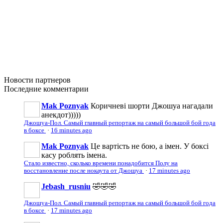
Новости
партнеров
Последние
комментарии
Mak Poznyak
Коричневі шорти Джошуа нагадали
анекдот)))))
Джошуа-Пол. Самый главный репортаж на самый большой бой года
в боксе
·
16 minutes ago
Mak Poznyak
Це вартість не бою, а імен. У боксі
касу роблять імена.
Стало известно, сколько времени понадобится Полу на
восстановление после нокаута от Джошуа
·
17 minutes ago
Jebash_rusniu
🤣🤣🤣
Джошуа-Пол. Самый главный репортаж на самый большой бой года
в боксе
·
17 minutes ago