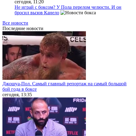
сегодня, 11:20
Не играй с боксом? У Пола перелом челюсти. И он
бросил вызов Канело
Все новости
Последние
новости
Джошуа-Пол. Самый главный репортаж на самый большой
бой года в боксе
сегодня, 13:35