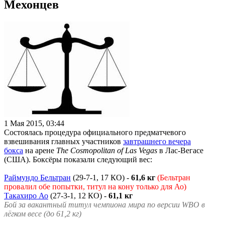
Мехонцев
1 Мая 2015, 03:44
Состоялась процедура официального предматчевого
взвешивания главных участников
завтрашнего вечера
бокса
на арене
The Cosmopolitan of Las Vegas
в Лас-Вегасе
(США). Боксёры показали следующий вес:
Раймундо Бельтран
(29-7-1, 17 КО) -
61,6 кг
(Бельтран
провалил обе попытки, титул на кону только для Ао)
Такахиро Ао
(27-3-1, 12 КО) -
61,1 кг
Бой за вакантный титул чемпиона мира по версии WBO в
лёгком весе (до 61,2 кг)