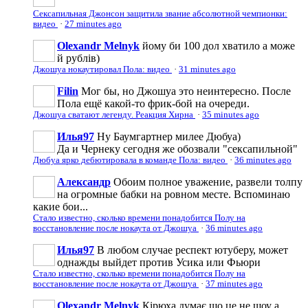
Сексапильная Джонсон защитила звание абсолютной чемпионки:
видео
·
27 minutes ago
Olexandr Melnyk
йому би 100 дол хватило а може
й рублів)
Джошуа нокаутировал Пола: видео
·
31 minutes ago
Filin
Мог бы, но Джошуа это неинтересно. После
Пола ещё какой-то фрик-бой на очереди.
Джошуа сватают легенду. Реакция Хирна
·
35 minutes ago
Илья97
Ну Баумгартнер милее Дюбуа)
Да и Чернеку сегодня же обозвали "сексапильной"
Дюбуа ярко дебютировала в команде Пола: видео
·
36 minutes ago
Александр
Обоим полное уважение, развели толпу
на огромные бабки на ровном месте. Вспоминаю
какие бои...
Стало известно, сколько времени понадобится Полу на
восстановление после нокаута от Джошуа
·
36 minutes ago
Илья97
В любом случае респект ютуберу, может
однажды выйдет против Усика или Фьюри
Стало известно, сколько времени понадобится Полу на
восстановление после нокаута от Джошуа
·
37 minutes ago
Olexandr Melnyk
Кірюха думає шо це не шоу а