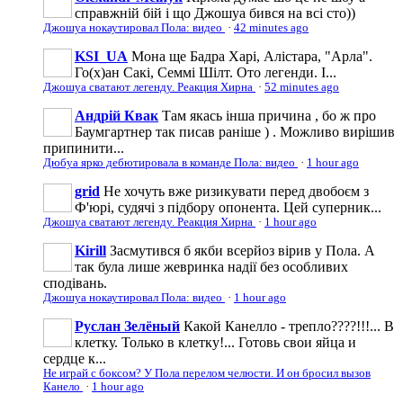
справжній бій і що Джошуа бився на всі сто))
Джошуа нокаутировал Пола: видео
·
42 minutes ago
KSI_UA
Мона ще Бадра Харі, Алістара, "Арла".
Го(х)ан Сакі, Семмі Шілт. Ото легенди. І...
Джошуа сватают легенду. Реакция Хирна
·
52 minutes ago
Андрій Квак
Там якась інша причина , бо ж про
Баумгартнер так писав раніше ) . Можливо вирішив
припинити...
Дюбуа ярко дебютировала в команде Пола: видео
·
1 hour ago
grid
Не хочуть вже ризикувати перед двобоєм з
Ф'юрі, судячі з підбору опонента. Цей суперник...
Джошуа сватают легенду. Реакция Хирна
·
1 hour ago
Kirill
Засмутився б якби всерйоз вірив у Пола. А
так була лише жевринка надії без особливих
сподівань.
Джошуа нокаутировал Пола: видео
·
1 hour ago
Руслан Зелёный
Какой Канелло - трепло????!!!... В
клетку. Только в клетку!... Готовь свои яйца и
сердце к...
Не играй с боксом? У Пола перелом челюсти. И он бросил вызов
Канело
·
1 hour ago