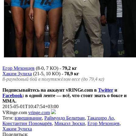
Егор Мехонцев
(8-0, 7 КО) -
79,2 кг
Хаким Зулиха
(21-5, 10 КО) -
78,9 кг
8-раундовый бой в полутяжёлом весе (до 79,4 кг)
Подписывайтесь на аккаунт vRINGe.com в
Twitter
и
Facebook
: в одной ленте — всё, что стоит знать о боксе и
ММА.
2015-05-01T10:47:54+03:00
VRinge.com
vringe.com
Теги:
взвешивание
,
Раймундо Бельтран
,
Такахиро Ао
,
Константин Пономарёв
,
Микаэл Зюски
,
Егор Мехонцев
,
Хаким Зулиха
Поделиться: