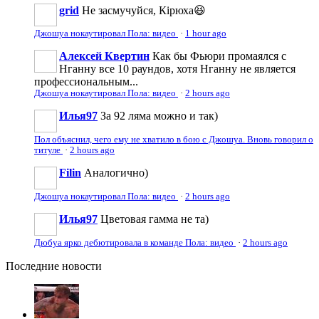
grid
Не засмучуйся, Кірюха😆
Джошуа нокаутировал Пола: видео
·
1 hour ago
Алексей Квертин
Как бы Фьюри промаялся с
Нганну все 10 раундов, хотя Нганну не является
профессиональным...
Джошуа нокаутировал Пола: видео
·
2 hours ago
Илья97
За 92 ляма можно и так)
Пол объяснил, чего ему не хватило в бою с Джошуа. Вновь говорил о
титуле
·
2 hours ago
Filin
Аналогично)
Джошуа нокаутировал Пола: видео
·
2 hours ago
Илья97
Цветовая гамма не та)
Дюбуа ярко дебютировала в команде Пола: видео
·
2 hours ago
Последние
новости