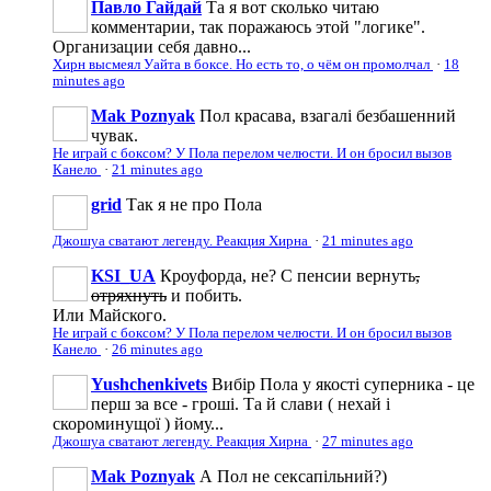
Павло Гайдай
Та я вот сколько читаю
комментарии, так поражаюсь этой "логике".
Организации себя давно...
Хирн высмеял Уайта в боксе. Но есть то, о чём он промолчал
·
18
minutes ago
Mak Poznyak
Пол красава, взагалі безбашенний
чувак.
Не играй с боксом? У Пола перелом челюсти. И он бросил вызов
Канело
·
21 minutes ago
grid
Так я не про Пола
Джошуа сватают легенду. Реакция Хирна
·
21 minutes ago
KSI_UA
Кроуфорда, не? С пенсии вернуть
,
отряхнуть
и побить.
Или Майского.
Не играй с боксом? У Пола перелом челюсти. И он бросил вызов
Канело
·
26 minutes ago
Yushchenkivets
Вибір Пола у якості суперника - це
перш за все - гроші. Та й слави ( нехай і
скороминущої ) йому...
Джошуа сватают легенду. Реакция Хирна
·
27 minutes ago
Mak Poznyak
А Пол не сексапільний?)