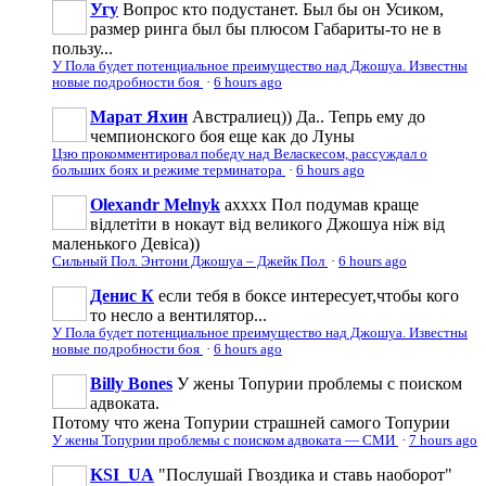
Угу
Вопрос кто подустанет. Был бы он Усиком,
размер ринга был бы плюсом Габариты-то не в
пользу...
У Пола будет потенциальное преимущество над Джошуа. Известны
новые подробности боя
·
6 hours ago
Марат Яхин
Австралиец)) Да.. Тепрь ему до
чемпионского боя еще как до Луны
Цзю прокомментировал победу над Веласкесом, рассуждал о
больших боях и режиме терминатора
·
6 hours ago
Olexandr Melnyk
ахххх Пол подумав краще
відлетіти в нокаут від великого Джошуа ніж від
маленького Девіса))
Сильный Пол. Энтони Джошуа – Джейк Пол
·
6 hours ago
Денис К
если тебя в боксе интересует,чтобы кого
то несло а вентилятор...
У Пола будет потенциальное преимущество над Джошуа. Известны
новые подробности боя
·
6 hours ago
Billy Bones
У жены Топурии проблемы с поиском
адвоката.
Потому что жена Топурии страшней самого Топурии
У жены Топурии проблемы с поиском адвоката — СМИ
·
7 hours ago
KSI_UA
"Послушай Гвоздика и ставь наоборот"