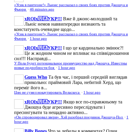
«Усик в пантеоне!» Льюис рассказал о своих боях против Джошуа и
Фьюри
·
46 minutes ago
xROIx🇺🇦УКР!!!
Вже й джонс-молодший та
Льюіс немов наввипередки визнають та
констатують очевидне щодо...
«Усик в пантеоне!» Льюис рассказал о своих боях против Джошуа и
Фьюри
·
1 hour ago
xROIx🇺🇦УКР!!!
І що це кардинально змінює?!
Це ж жодним чином не впливає на співвідношення
сил!!! Насправді...
У Пола будет потенциальное преимущество над Джошуа. Известны
новые подробности боя
·
1 hour ago
Guess Who
Та був час, і перший середній виглядав
прикольно: праймовий Лара, небитий Херд, що
переміг його в...
Цзю не сумел нокаутировать Веласкеса
·
1 hour ago
xROIx🇺🇦УКР!!!
Якщо все по-справжньому та
Джошуа буде агресивно переслідувати і
пресингувати та нещадно активно...
«Он спровоцировал зверя». Хэй разобрал поединок Джошуа-Пол
·
1
hour ago
Billy Bones
Что за дебилы в комментах? Один