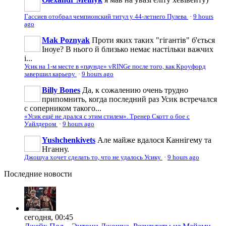
Гассиев отобрал чемпионский титул у 44-летнего Пулева
·
9 hours
ago
Mak Poznyak
Проти яких таких "гігантів" б'ється
Іноуе? В нього й близько немає настільки важчих
і...
Усик на 1-м месте в «паунде» vRINGe после того, как Кроуфорд
завершил карьеру
·
9 hours ago
Billy Bones
Да, к сожалению очень трудно
припомнить, когда последний раз Усик встречался
с соперником такого...
«Усик ещё не дрался с этим стилем». Тренер Скотт о бое с
Уайлдером
·
9 hours ago
Yushchenkivets
Але майже вдалося Каннігему та
Нганну.
Джошуа хочет сделать то, что не удалось Усику
·
9 hours ago
Последние
новости
сегодня, 00:45