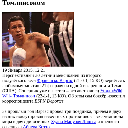
Томлинсоном
19 Января 2015, 12:21
Перспективный 30-летний мексиканец из второго
полулёгкого веса
Франсиско Варгас
(21-0-1, 15 КО) вернётся к
любимому занятию 21 февраля на одной из арен штата Техас
(США). Соперник уже известен – это австралиец
Уилл «Wild
Will» Томлинсон
(23-1-1, 13 КО). Об этом сам боксёр известил
корреспондента
ESPN Deportes
.
За прошлый год Варгас провёл три поединка, причём в двух
из них нокаутировал известных противников – экс-чемпиона
мира в двух дивизионах
Хуана Мануэля Лопеса
и крепкого
середняка
Абнера Котто
.