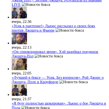
Джейк Пол – Энтони Джошуа. Результаты из Майами
LIVE
вчера, 22:36
«Усик в пантеоне!» Льюис рассказал о своих боях
против Джошуа и Фьюри
вчера, 22:13
«Он спровоцировал зверя». Хэй разобрал поединок
Джошуа-Пол
вчера, 22:05
«Лучший в боксе — Усик. Без вопросов». Рой Джонс о
Джошуа, Поле и Кроуфорде
вчера, 21:37
«Я буду полностью шокирован». Льюис о бое Джошуа и
Пола