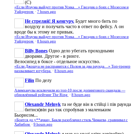
(С)
«Если Итаума выйдет против Усика…» Гвоздик о боях с Мозесом и
Уайлдером
·
7 hours ago
Не стреляй! Я кенгуру.
Будет много бить по
воздуху и получать часто в ответ по фейсу. А он
вроде бы к этому не привык.
«Если Итаума выйдет против Усика…» Гвоздик о боях с Мозесом и
Уайлдером
·
8 hours ago
Billy Bones
Одно дело убегать проходными
дворами. Другое - в ринге.
Велосипед в боксе - отдельное искусство.
«Если Джошуа не расправится с Полом за два раунда…» Топ-тренер
нахваливает ютубера
·
8 hours ago
Filin
По делу
Алимханулы исключили из топ-10 после допингового скандала —
обновлённый рейтинг The Ring
·
8 hours ago
Olexandr Melnyk
та не буде він в стійці і пів раунда
битися)він раз так спробував з маленьким
Бьорнсом...
«Боится до у**ачки». Бакли разоблачил стиль Чимаева, сравнивал с
Хабибом
·
9 hours ago
Olexandr Melnyk
я мав на увазі еліту хевівейту)