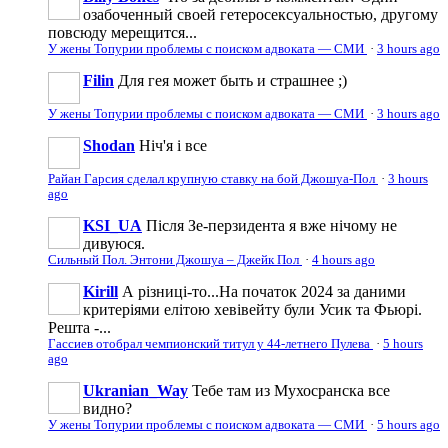
озабоченный своей гетеросексуальностью, другому
повсюду мерещится...
У жены Топурии проблемы с поиском адвоката — СМИ
·
3 hours ago
Filin
Для гея может быть и страшнее ;)
У жены Топурии проблемы с поиском адвоката — СМИ
·
3 hours ago
Shodan
Ніч'я і все
Райан Гарсия сделал крупную ставку на бой Джошуа-Пол
·
3 hours
ago
KSI_UA
Після Зе-перзидента я вже нічому не
дивуюся.
Сильный Пол. Энтони Джошуа – Джейк Пол
·
4 hours ago
Kirill
А різниці-то...На початок 2024 за даними
критеріями елітою хевівейту були Усик та Фьюрі.
Решта -...
Гассиев отобрал чемпионский титул у 44-летнего Пулева
·
5 hours
ago
Ukranian_Way
Тебе там из Мухосранска все
видно?
У жены Топурии проблемы с поиском адвоката — СМИ
·
5 hours ago