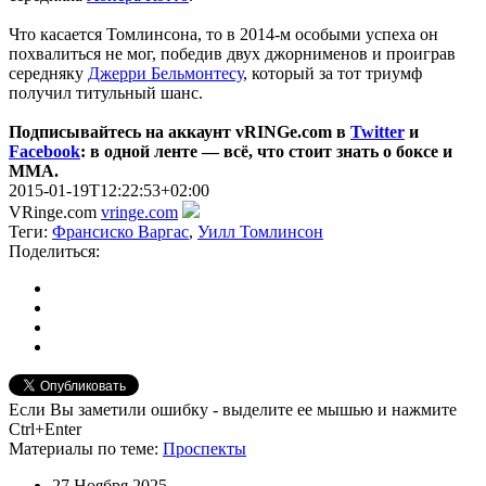
Что касается Томлинсона, то в 2014-м особыми успеха он
похвалиться не мог, победив двух джорнименов и проиграв
середняку
Джерри Бельмонтесу
, который за тот триумф
получил титульный шанс.
Подписывайтесь на аккаунт vRINGe.com в
Twitter
и
Facebook
: в одной ленте — всё, что стоит знать о боксе и
ММА.
2015-01-19T12:22:53+02:00
VRinge.com
vringe.com
Теги:
Франсиско Варгас
,
Уилл Томлинсон
Поделиться:
Если Вы заметили ошибку - выделите ее мышью и нажмите
Ctrl+Enter
Материалы
по теме
:
Проспекты
27 Ноября 2025