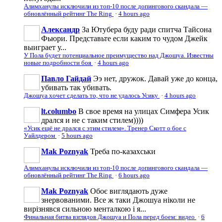
Алимханулы исключили из топ-10 после допингового скандала —
обновлённый рейтинг The Ring
·
4 hours ago
Александр
За Ютубера буду ради спитча Тайсона
Фьюри. Представьте если каким то чудом Джейк
выиграет у...
У Пола будет потенциальное преимущество над Джошуа. Известны
новые подробности боя
·
4 hours ago
Павло Гайдай
Ээ нет, дружок. Давай уже до конца,
убивать так убивать.
Джошуа хочет сделать то, что не удалось Усику
·
4 hours ago
lt.columbo
В свое время на улицах Симфера Усик
дрался и не с таким стилем))))
«Усик ещё не дрался с этим стилем». Тренер Скотт о бое с
Уайлдером
·
5 hours ago
Mak Poznyak
Треба по-казахськи
Алимханулы исключили из топ-10 после допингового скандала —
обновлённый рейтинг The Ring
·
6 hours ago
Mak Poznyak
Обоє виглядають дуже
знервованими. Все ж таки Джошуа ніколи не
вирізнявся сильною менталкою і я...
Финальная битва взглядов Джошуа и Пола перед боем: видео
·
6