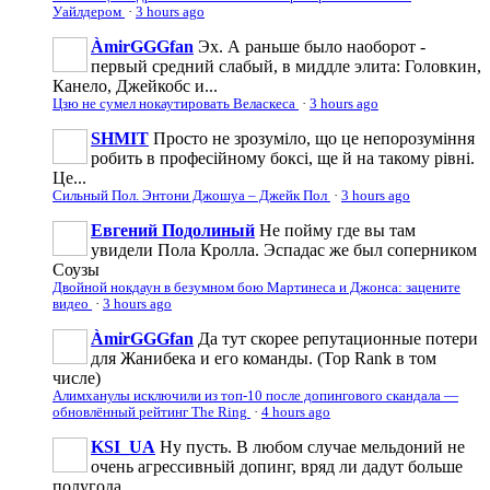
Уайлдером
·
3 hours ago
ÀmirGGGfan
Эх. А раньше было наоборот -
первый средний слабый, в миддле элита: Головкин,
Канело, Джейкобс и...
Цзю не сумел нокаутировать Веласкеса
·
3 hours ago
SHMIT
Просто не зрозуміло, що це непорозуміння
робить в професійному боксі, ще й на такому рівні.
Це...
Сильный Пол. Энтони Джошуа – Джейк Пол
·
3 hours ago
Евгений Подолиный
Не пойму где вы там
увидели Пола Кролла. Эспадас же был соперником
Соузы
Двойной нокдаун в безумном бою Мартинеса и Джонса: зацените
видео
·
3 hours ago
ÀmirGGGfan
Да тут скорее репутационные потери
для Жанибека и его команды. (Top Rank в том
числе)
Алимханулы исключили из топ-10 после допингового скандала —
обновлённый рейтинг The Ring
·
4 hours ago
KSI_UA
Ну пусть. В любом случае мельдоний не
очень агрессивньій допинг, вряд ли дадут больше
полугода...