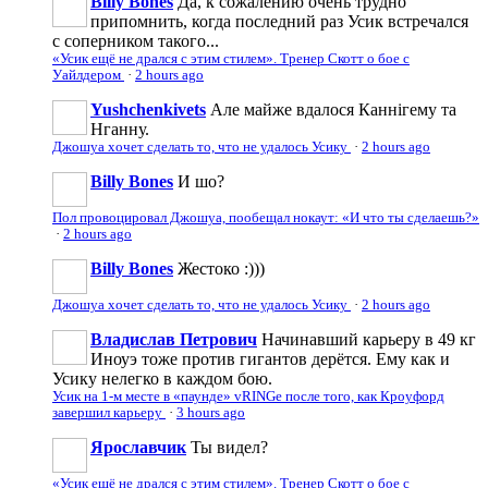
Billy Bones
Да, к сожалению очень трудно
припомнить, когда последний раз Усик встречался
с соперником такого...
«Усик ещё не дрался с этим стилем». Тренер Скотт о бое с
Уайлдером
·
2 hours ago
Yushchenkivets
Але майже вдалося Каннігему та
Нганну.
Джошуа хочет сделать то, что не удалось Усику
·
2 hours ago
Billy Bones
И шо?
Пол провоцировал Джошуа, пообещал нокаут: «И что ты сделаешь?»
·
2 hours ago
Billy Bones
Жестоко :)))
Джошуа хочет сделать то, что не удалось Усику
·
2 hours ago
Владислав Петрович
Начинавший карьеру в 49 кг
Иноуэ тоже против гигантов дерётся. Ему как и
Усику нелегко в каждом бою.
Усик на 1-м месте в «паунде» vRINGe после того, как Кроуфорд
завершил карьеру
·
3 hours ago
Ярославчик
Ты видел?
«Усик ещё не дрался с этим стилем». Тренер Скотт о бое с