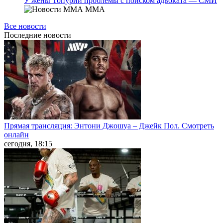
У жены Топурии проблемы с поиском адвоката — СМИ
MMA
Все новости
Последние
новости
Прямая трансляция: Энтони Джошуа – Джейк Пол. Смотреть
онлайн
сегодня, 18:15