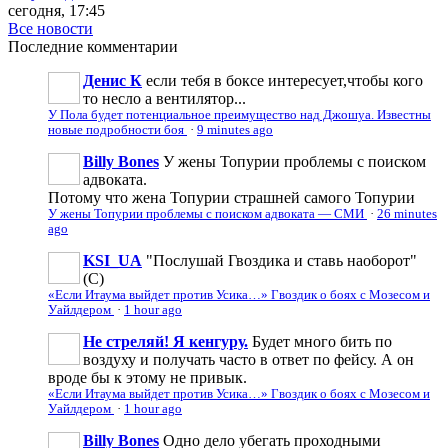
сегодня, 17:45
Все новости
Последние
комментарии
Денис К
если тебя в боксе интересует,чтобы кого
то несло а вентилятор...
У Пола будет потенциальное преимущество над Джошуа. Известны
новые подробности боя
·
9 minutes ago
Billy Bones
У жены Топурии проблемы с поиском
адвоката.
Потому что жена Топурии страшней самого Топурии
У жены Топурии проблемы с поиском адвоката — СМИ
·
26 minutes
ago
KSI_UA
"Послушай Гвоздика и ставь наоборот"
(С)
«Если Итаума выйдет против Усика…» Гвоздик о боях с Мозесом и
Уайлдером
·
1 hour ago
Не стреляй! Я кенгуру.
Будет много бить по
воздуху и получать часто в ответ по фейсу. А он
вроде бы к этому не привык.
«Если Итаума выйдет против Усика…» Гвоздик о боях с Мозесом и
Уайлдером
·
1 hour ago
Billy Bones
Одно дело убегать проходными