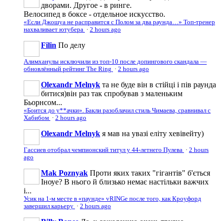
дворами. Другое - в ринге.
Велосипед в боксе - отдельное искусство.
«Если Джошуа не расправится с Полом за два раунда…» Топ-тренер
нахваливает ютубера
·
2 hours ago
Filin
По делу
Алимханулы исключили из топ-10 после допингового скандала —
обновлённый рейтинг The Ring
·
2 hours ago
Olexandr Melnyk
та не буде він в стійці і пів раунда
битися)він раз так спробував з маленьким
Бьорнсом...
«Боится до у**ачки». Бакли разоблачил стиль Чимаева, сравнивал с
Хабибом
·
2 hours ago
Olexandr Melnyk
я мав на увазі еліту хевівейту)
Гассиев отобрал чемпионский титул у 44-летнего Пулева
·
2 hours
ago
Mak Poznyak
Проти яких таких "гігантів" б'ється
Іноуе? В нього й близько немає настільки важчих
і...
Усик на 1-м месте в «паунде» vRINGe после того, как Кроуфорд
завершил карьеру
·
2 hours ago