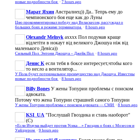
новые подробности боя
·
7 hours ago
Марат Яхин
Австралиец)) Да.. Тепрь ему до
чемпионского боя еще как до Луны
Цзю прокомментировал победу над Веласкесом, рассуждал о
больших боях и режиме терминатора
·
8 hours ago
Olexandr Melnyk
ахххх Пол подумав краще
відлетіти в нокаут від великого Джошуа ніж від
маленького Девіса))
Сильный Пол. Энтони Джошуа – Джейк Пол
·
8 hours ago
Денис К
если тебя в боксе интересует,чтобы кого
то несло а вентилятор...
У Пола будет потенциальное преимущество над Джошуа. Известны
новые подробности боя
·
8 hours ago
Billy Bones
У жены Топурии проблемы с поиском
адвоката.
Потому что жена Топурии страшней самого Топурии
У жены Топурии проблемы с поиском адвоката — СМИ
·
8 hours ago
KSI_UA
"Послушай Гвоздика и ставь наоборот"
(С)
«Если Итаума выйдет против Усика…» Гвоздик о боях с Мозесом и
Уайлдером
·
9 hours ago