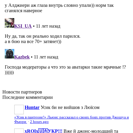
Новости
партнеров
Последние
комментарии
Huntar
Усик би не вийшов з Люїсом
«Усик в пантеоне!» Льюис рассказал о своих боях против Джошуа и
Фьюри
·
2 hours ago
xROIx🇺🇦УКР!!!
Вже й джонс-молодший та