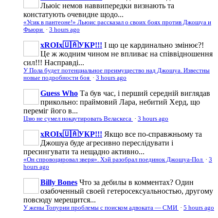
Льюіс немов наввипередки визнають та
констатують очевидне щодо...
«Усик в пантеоне!» Льюис рассказал о своих боях против Джошуа и
Фьюри
·
3 hours ago
xROIx🇺🇦УКР!!!
І що це кардинально змінює?!
Це ж жодним чином не впливає на співвідношення
сил!!! Насправді...
У Пола будет потенциальное преимущество над Джошуа. Известны
новые подробности боя
·
3 hours ago
Guess Who
Та був час, і перший середній виглядав
прикольно: праймовий Лара, небитий Херд, що
переміг його в...
Цзю не сумел нокаутировать Веласкеса
·
3 hours ago
xROIx🇺🇦УКР!!!
Якщо все по-справжньому та
Джошуа буде агресивно переслідувати і
пресингувати та нещадно активно...
«Он спровоцировал зверя». Хэй разобрал поединок Джошуа-Пол
·
3
hours ago
Billy Bones
Что за дебилы в комментах? Один
озабоченный своей гетеросексуальностью, другому
повсюду мерещится...
У жены Топурии проблемы с поиском адвоката — СМИ
·
5 hours ago