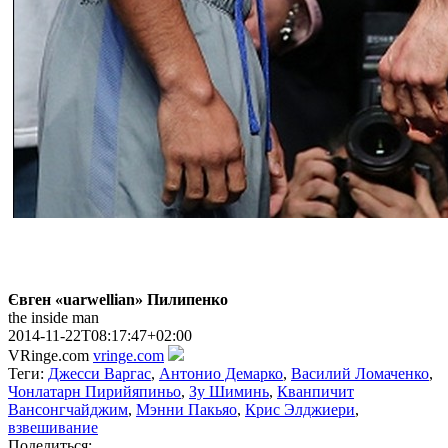
Євген «uarwellian» Пилипенко
the inside man
2014-11-22T08:17:47+02:00
VRinge.com
vringe.com
Теги:
Джесси Варгас
,
Антонио Демарко
,
Василий Ломаченко
,
Чонлатарн Пирийяпиньо
,
Зу Шиминь
,
Кванпичит
Вансонгчайджим
,
Мэнни Пакьяо
,
Крис Элджиери
,
взвешивание
Поделиться: