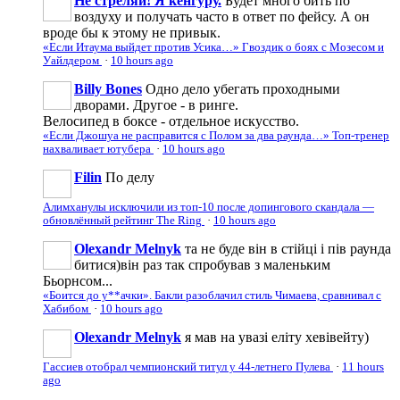
Не стреляй! Я кенгуру.
Будет много бить по
воздуху и получать часто в ответ по фейсу. А он
вроде бы к этому не привык.
«Если Итаума выйдет против Усика…» Гвоздик о боях с Мозесом и
Уайлдером
·
10 hours ago
Billy Bones
Одно дело убегать проходными
дворами. Другое - в ринге.
Велосипед в боксе - отдельное искусство.
«Если Джошуа не расправится с Полом за два раунда…» Топ-тренер
нахваливает ютубера
·
10 hours ago
Filin
По делу
Алимханулы исключили из топ-10 после допингового скандала —
обновлённый рейтинг The Ring
·
10 hours ago
Olexandr Melnyk
та не буде він в стійці і пів раунда
битися)він раз так спробував з маленьким
Бьорнсом...
«Боится до у**ачки». Бакли разоблачил стиль Чимаева, сравнивал с
Хабибом
·
10 hours ago
Olexandr Melnyk
я мав на увазі еліту хевівейту)
Гассиев отобрал чемпионский титул у 44-летнего Пулева
·
11 hours
ago