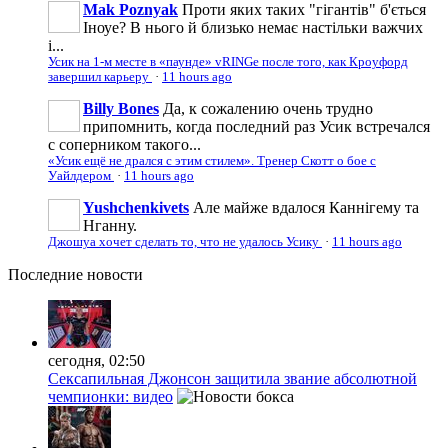
Mak Poznyak
Проти яких таких "гігантів" б'ється
Іноуе? В нього й близько немає настільки важчих
і...
Усик на 1-м месте в «паунде» vRINGe после того, как Кроуфорд
завершил карьеру
·
11 hours ago
Billy Bones
Да, к сожалению очень трудно
припомнить, когда последний раз Усик встречался
с соперником такого...
«Усик ещё не дрался с этим стилем». Тренер Скотт о бое с
Уайлдером
·
11 hours ago
Yushchenkivets
Але майже вдалося Каннігему та
Нганну.
Джошуа хочет сделать то, что не удалось Усику
·
11 hours ago
Последние
новости
сегодня, 02:50
Сексапильная Джонсон защитила звание абсолютной
чемпионки: видео