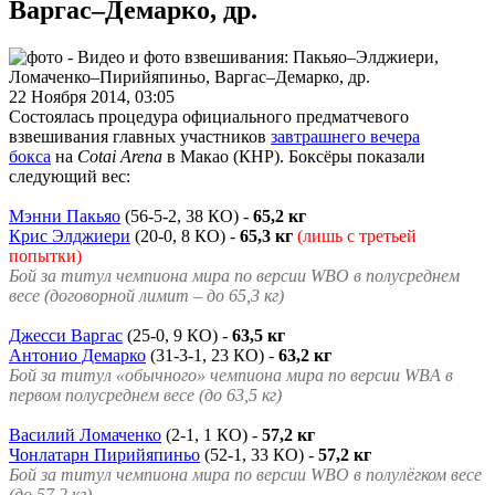
Варгас–Демарко, др.
22 Ноября 2014, 03:05
Состоялась процедура официального предматчевого
взвешивания главных участников
завтрашнего вечера
бокса
на
Cotai Arena
в Макао (КНР). Боксёры показали
следующий вес:
Мэнни Пакьяо
(56-5-2, 38 КО) -
65,2 кг
Крис Элджиери
(20-0, 8 КО) -
65,3 кг
(лишь с третьей
попытки)
Бой за титул чемпиона мира по версии WBO в полусреднем
весе (договорной лимит – до 65,3 кг)
Джесси Варгас
(25-0, 9 КО) -
63,5 кг
Антонио Демарко
(31-3-1, 23 КО) -
63,2 кг
Бой за титул
«обычного»
чемпиона мира по версии WBА в
первом полусреднем весе (до 63,5 кг)
Василий Ломаченко
(2-1, 1 КО) -
57,2 кг
Чонлатарн Пирийяпиньо
(52-1, 33 КО) -
57,2 кг
Бой за титул чемпиона мира по версии WBO в полулёгком весе
(до 57,2 кг)