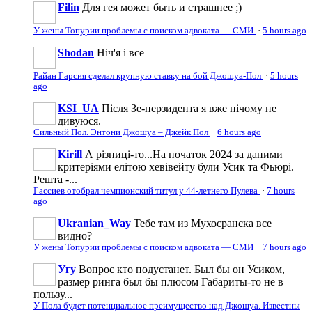
Filin
Для гея может быть и страшнее ;)
У жены Топурии проблемы с поиском адвоката — СМИ
·
5 hours ago
Shodan
Ніч'я і все
Райан Гарсия сделал крупную ставку на бой Джошуа-Пол
·
5 hours
ago
KSI_UA
Після Зе-перзидента я вже нічому не
дивуюся.
Сильный Пол. Энтони Джошуа – Джейк Пол
·
6 hours ago
Kirill
А різниці-то...На початок 2024 за даними
критеріями елітою хевівейту були Усик та Фьюрі.
Решта -...
Гассиев отобрал чемпионский титул у 44-летнего Пулева
·
7 hours
ago
Ukranian_Way
Тебе там из Мухосранска все
видно?
У жены Топурии проблемы с поиском адвоката — СМИ
·
7 hours ago
Угу
Вопрос кто подустанет. Был бы он Усиком,
размер ринга был бы плюсом Габариты-то не в
пользу...
У Пола будет потенциальное преимущество над Джошуа. Известны