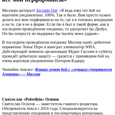
Миллера цитирует
Seconds Out
: «Я ведь взял тот бой на
коротком уведомлении. 100%. Так и было. Вам просто нужно
делить все мои перформансы на те, где я в топовых кондициях
и на те, где я не в форме. Если бы я был в такой форме, как в
последнем проведённом поединке, то удосрочил бы Дюбуа.
Он бы попросту не выдержал бы тысячу моих ударов».
В последнем проведённом поединке Миллер нанёс дебютное
поражение Ленье Перо и выиграл элиминатор WBA.
Действующий чемпион организации Мурат Гассиев в субботу
проведёт дебютную защиту — сразится с принявшим бой на
очень коротком уведомлении Питером Кадиру.
Читайте также:
Фьюри хочет бой с «лучшим супертяжем
Америки» — Миллер
Святослав «Pobedkin» Осипов
Святослав Осипов — заместитель главного редактора.
Обозреватель бокса с 2016 года. Специализируется на
представлениях поединков и послематчевых репортажах.