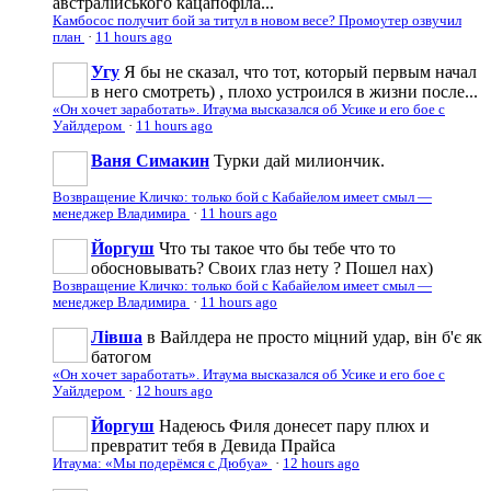
австралійського кацапофіла...
Камбосос получит бой за титул в новом весе? Промоутер озвучил
план
·
11 hours ago
Угу
Я бы не сказал, что тот, который первым начал
в него смотреть) , плохо устроился в жизни после...
«Он хочет заработать». Итаума высказался об Усике и его бое с
Уайлдером
·
11 hours ago
Ваня Симакин
Турки дай милиончик.
Возвращение Кличко: только бой с Кабайелом имеет смыл —
менеджер Владимира
·
11 hours ago
Йоргуш
Что ты такое что бы тебе что то
обосновывать? Своих глаз нету ? Пошел нах)
Возвращение Кличко: только бой с Кабайелом имеет смыл —
менеджер Владимира
·
11 hours ago
Лівша
в Вайлдера не просто міцний удар, він б'є як
батогом
«Он хочет заработать». Итаума высказался об Усике и его бое с
Уайлдером
·
12 hours ago
Йоргуш
Надеюсь Филя донесет пару плюх и
превратит тебя в Девида Прайса
Итаума: «Мы подерёмся с Дюбуа»
·
12 hours ago