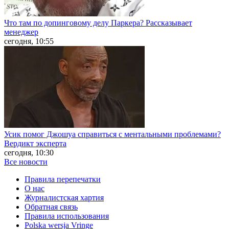
Что там по допинговому делу Паркера? Рассказывает
менеджер
сегодня, 10:55
Усик помог Джошуа справиться с ментальными проблемами?
Вердикт эксперта
сегодня, 10:30
Все новости
Правила перепечатки
О нас
Журналистская хартия
Обратная связь
Правила использования
Polska wersja Vringe