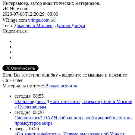
Интервьюер, автор аналитических материалов.
vRINGe.com
2026-07-08T12:20:29+03:00
VRinge.com
vringe.com
Теги:
Джаррелл Миллер
,
Дэниел Дюбуа
Поделиться:
Если Вы заметили ошибку - выделите ее мышью и нажмите
Ctrl+Enter
Материалы
по теме
:
Всякая всячина
сегодня, 08:55
«За наследие». Джойс объяснил, зачем ему бой в Москве
с Сусленковым
сегодня, 08:20
Свершилось? DAZN собрал под своей крышей всех топ-
промоутеров мира
вчера, 16:56
«Он хочет заработать». Итаума высказался об Усике и