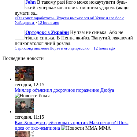
John
В такому разі його може нокаутувати будь-
який суперважковаговик з міцним ударом. (якщо
думати за...
«Он хочет заработать». Итаума высказался об Усике и его бое с
Уайлдером
·
12 hours ago
Ортодокс з України
Ну там не синька. Або не
тільки синька. В Пенна якийсь їбанутий, лякаючий
психопатологічний розлад.
Стриклэнд высмеял Порье и его депрессию
·
12 hours ago
Последние
новости
сегодня, 12:15
Миллер объяснил досрочное поражение Дюбуа
сегодня, 11:15
Как Холлоуэю действовать против Макгрегора? Шок-
идея от экс-чемпиона
MMA