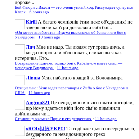
дороже...
Бой Фьюри с Вахом — это очень умный ход. Рассуждает супертяж
Кларк
·
6 hours ago
Kirill
А багато чемпіонів (тим паче об'єднаних) не
завершаючи кар'єри дозволяли собі бої...
«Он хочет заработать». Итаума высказался об Усике и его бое с
Уайлдером
·
10 hours ago
Лич
Мне не надо. Ты людям тут трешь дичь, а
когда попросили обосновать, сливаешься как
истеричка. Кто...
Возвращение Кличко: только бой с Кабайелом имеет смыл —
менеджер Владимира
·
11 hours ago
Лівша
Усик набагато кращий за Володимира
Официально: Усик ведёт переговоры с Zuffa о бое с Уайлдером в
США
·
11 hours ago
Angron821
Це нещодавно в нього плати погоріли,
що йому здається ніби його сімʼю підмінили
двійниками чи...
Стриклэнд высмеял Порье и его депрессию
·
11 hours ago
xROIx🇺🇦УКР!!!
Та годі вже цього посереднього,
безударного та невидовищного греко-