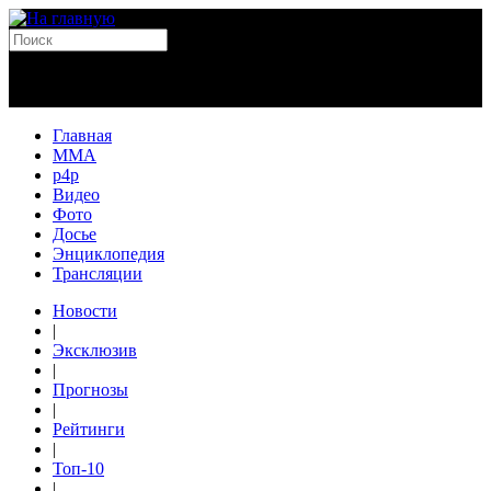
Главная
MMA
p4p
Видео
Фото
Досье
Энциклопедия
Трансляции
Новости
|
Эксклюзив
|
Прогнозы
|
Рейтинги
|
Топ-10
|