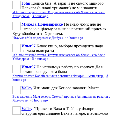
John
Колись бив. А зараз й не самого міцного
Паркера (в плані трималки) не міг звалити.
«Он хочет заработать». Итаума высказался об Усике и его бое с
Уайлдером
·
3 hours ago
Микола Пономаренко
Не знаю чому, але це
інтерв'ю в цілому залишає негативний присмак.
Буду вболівати за Хрговича.
Итаума: «Мы подерёмся с Дюбуа»
·
4 hours ago
Илья97
Какое кино, выборы президента надо
сначала выиграть)
«Он хочет заработать». Итаума высказался об Усике и его бое с
Уайлдером
·
5 hours ago
Илья97
Не используя работу по корпусу. Да и
остановка с душком была
Кличко против Кабайела или в реванше с Фьюри — менеджер
·
5
hours ago
Valley
Изи мани для Конора завалять Макса
Возвращение Макгрегора. Смелый прогноз Аспиналла на реванш с
Холлоуэем
·
6 hours ago
Valley
"Привезти Ваха в Тай"... у Фьюри
спаррингеры сильнее Ваха в лагере, и возможно