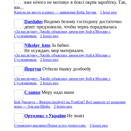
вже нічого не мотивує в боксі окрім заробітку. Так,
він...
Канело не место в ринге — заявление Боба Арума
·
1 hour ago
Daedalus
Видимо белому господину достаточно
денег предложили, чтобы чернь порадовалась
«За наследие». Джойс объяснил, зачем ему бой в Москве с
Сусленковым
·
2 hours ago
Nikolay_kms
За бабки.
Не осуждаю, мир материален.
«За наследие». Джойс объяснил, зачем ему бой в Москве с
Сусленковым
·
2 hours ago
Йоргуш
Отбили башку долбоебу
«За наследие». Джойс объяснил, зачем ему бой в Москве с
Сусленковым
·
2 hours ago
Славко
Меру надо мани
Бой Джошуа – Фьюри пройдёт на Уэмбли? Всё зависит от решения
мэра — Аль аш-Шейх
·
2 hours ago
Ортодокс з України
Не знав)
Стриклэнд высмеял Порье и его депрессию
·
3 hours ago